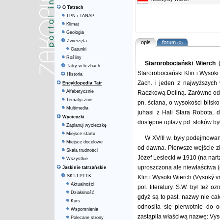
O Tatrach
TPN i TANAP
Klimat
Geologia
Zwierzęta
opis
forum
(0)
Gatunki
Rośliny
Starorobociański Wierch
(
Tatry w liczbach
Starorobociański Klin i Wysoki
Historia
Zach. i jeden z najwyższych 
Encyklopedia Tatr
Alfabetycznie
Raczkową Doliną. Zarówno od pn
Tematycznie
pn. ściana, o wysokości blisk
Multimedia
juhasi z Hali Stara Robota, 
Wycieczki
dostępne upłazy pd. stoków był
Zaplanuj wycieczkę
Miejsce startu
W XVIII w. były podejmowan
Miejsce docelowe
od dawna. Pierwsze wejście zi
Skala trudności
Józef Lesiecki w 1910 (na nart
Wszystkie
uproszczona ale niewłaściwa 
Jaskinie tatrzańskie
SKTJ PTTK
Klin i Wysoki Wierch (Vysoký vr
Aktualności
pol. literatury. S.W. był też 
Działalność
gdyż są to past. nazwy nie ca
Kurs
odnosiła się pierwotnie do 
Wspomnienia
zastąpiła właściwą nazwę: Vys
Polecane strony