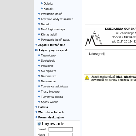
Galeria
Kontakt
Powstanie jaskiń
Krążenie wody w skałach
Nacieki
KSIĘGARNIA GÓRSK
Morfologiczne typy
ul. Zaruskiego 
Klimat jaskiń
34-500 ZAKOPAN
Powstanie jaskiń tatrz.
tel. (018) 20 124 8
Zagadki tatrzańskie
Aktywny wypoczynek
Udostępnij
Taternictwo
Speleologia
Paralotnie
Ski-alpinizm
Narciarstwo
Jeżeli znalazłeś/aś
błąd
,
nieaktua
zawartość tej strony i możesz je u
Na rowerze
Turystyka jaskiniowa
Trasy biegowe
Turystyka piesza
Sporty wodne
Galeria
Warunki w Tatrach
Forum dyskusyjne
E-mail
Hasło