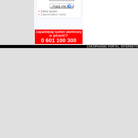
»
Załóż konto
»
Zapomniałem hasła
zapamiętaj numer alarmowy
w górach!!!
0 601 100 300
ZAKOPIAŃSKI PORTAL INTERNET