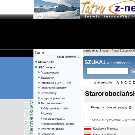
nawigacja:
Z-ne.pl
»
Portal Zakopiański
Tatry
pokaż schowek
»
Aktualności
ABC turysty
Przygotowanie
Ekwipunek
A
B
C
Ć
alfabetycznie:
Informacje TOPR i TPN
Oznaczenia szlaków
Starorobociańs
Przewodnicy
Przejścia graniczne
Bezpieczeństwo
Nie okreslony
Kategoria:
Gdy spotkasz misia...
Lawiny
Ku przestrodze...
Szlaki turystyczne
w tym m
Bezpieczeństwo, porady
Raczkowa Przełęcz
Zwierzę na szlaku
Schroniska
Kończysty Wierch