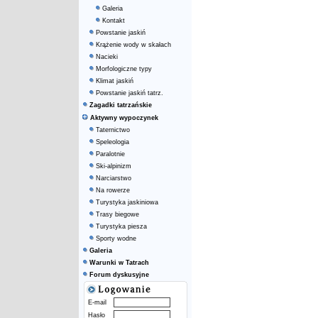
Galeria
Kontakt
Powstanie jaskiń
Krążenie wody w skałach
Nacieki
Morfologiczne typy
Klimat jaskiń
Powstanie jaskiń tatrz.
Zagadki tatrzańskie
Aktywny wypoczynek
Taternictwo
Speleologia
Paralotnie
Ski-alpinizm
Narciarstwo
Na rowerze
Turystyka jaskiniowa
Trasy biegowe
Turystyka piesza
Sporty wodne
Galeria
Warunki w Tatrach
Forum dyskusyjne
E-mail
Hasło