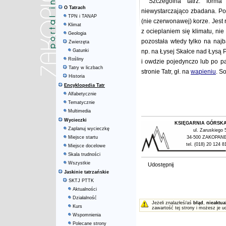
Szczególna tatrz. form
O Tatrach
niewystarczająco zbadana. Pod
TPN i TANAP
(nie czerwonawej) korze. Jest 
Klimat
z ocieplaniem się klimatu, ni
Geologia
pozostała wtedy tylko na najb
Zwierzęta
Gatunki
np. na Łysej Skałce nad Łysą 
Rośliny
i owdzie pojedynczo lub po p
Tatry w liczbach
stronie Tatr, gł. na
wapieniu
. S
Historia
Encyklopedia Tatr
Alfabetycznie
Tematycznie
Multimedia
Wycieczki
KSIĘGARNIA GÓRSK
Zaplanuj wycieczkę
ul. Zaruskiego 
Miejsce startu
34-500 ZAKOPAN
tel. (018) 20 124 8
Miejsce docelowe
Skala trudności
Wszystkie
Udostępnij
Jaskinie tatrzańskie
SKTJ PTTK
Aktualności
Działalność
Jeżeli znalazłeś/aś
błąd
,
nieaktua
Kurs
zawartość tej strony i możesz je u
Wspomnienia
Polecane strony