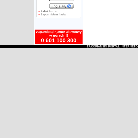
»
Załóż konto
»
Zapomniałem hasła
zapamiętaj numer alarmowy
w górach!!!
0 601 100 300
ZAKOPIAŃSKI PORTAL INTERNET