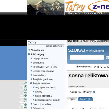
nawigacja:
Z-ne.pl
»
Portal Zakopiański
Tatry
pokaż schowek
»
Aktualności
ABC turysty
Przygotowanie
Ekwipunek
A
B
C
Ć
alfabetycznie:
Informacje TOPR i TPN
Oznaczenia szlaków
sosna reliktowa
Przewodnicy
Przejścia graniczne
Bezpieczeństwo
(Pinus silvestris)
Gdy spotkasz misia...
Lawiny
Rośliny
Kategoria:
Ku przestrodze...
opis
forum
(0)
Bezpieczeństwo, porady
Zwierzę na szlaku
Schroniska