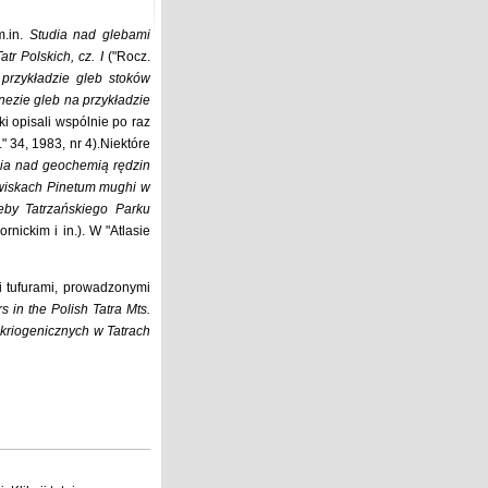
m.in.
Studia nad glebami
tr Polskich, cz. I
("Rocz.
 przykładzie gleb stoków
enezie gleb na przykładzie
i opisali wspólnie po raz
" 34, 1983, nr 4).Niektóre
ia nad geochemią rędzin
owiskach Pinetum mughi w
eby Tatrzańskiego Parku
nickim i in.). W "Atlasie
i tufurami, prowadzonymi
s in the Polish Tatra Mts.
 kriogenicznych w Tatrach