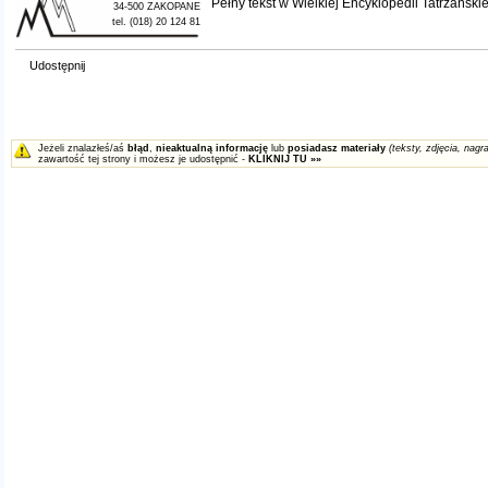
Pełny tekst w
Wielkiej Encyklopedii Tatrzańskie
34-500 ZAKOPANE
tel. (018) 20 124 81
Udostępnij
Jeżeli znalazłeś/aś
błąd
,
nieaktualną informację
lub
posiadasz materiały
(teksty, zdjęcia, nagra
zawartość tej strony i możesz je udostępnić -
KLIKNIJ TU »»