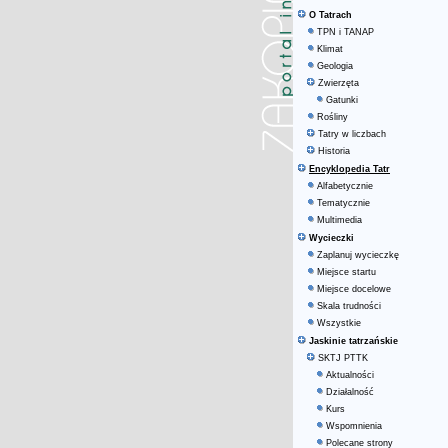
O Tatrach
TPN i TANAP
Klimat
Geologia
Zwierzęta
Gatunki
Rośliny
Tatry w liczbach
Historia
Encyklopedia Tatr
Alfabetycznie
Tematycznie
Multimedia
Wycieczki
Zaplanuj wycieczkę
Miejsce startu
Miejsce docelowe
Skala trudności
Wszystkie
Jaskinie tatrzańskie
SKTJ PTTK
Aktualności
Działalność
Kurs
Wspomnienia
Polecane strony