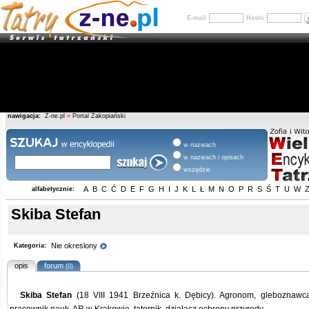
E-mail
Hasło
nawigacja:
Z-ne.pl
»
Portal Zakopiański
w nazwach
w nazwach i opisach
wszędzie
A
B
C
Ć
D
E
F
G
H
I
J
K
L
Ł
M
N
O
P
R
S
Ś
T
U
W
alfabetycznie:
Skiba Stefan
Nie okreslony
Kategoria:
opis
forum
(0)
Skiba Stefan
(18 VIII 1941 Brzeźnica k. Dębicy). Agronom, gleboznawc