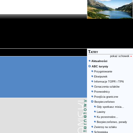
Tatry
pokaż schowek
»
Aktualności
ABC turysty
Przygotowanie
Ekwipunek
Informacje TOPR i TPN
Oznaczenia szlaków
Przewodnicy
Przejścia graniczne
Bezpieczeństwo
Gdy spotkasz misia...
Lawiny
Ku przestrodze...
Bezpieczeństwo, porady
Zwierzę na szlaku
Schroniska