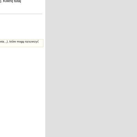
j
. Kliknij
tutaj
nia...)
, które mogą rozszerzyć