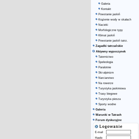
Galeria
Kontakt
Powstanie jaskiń
Krążenie wody w skałach
Nacieki
Morfologiczne typy
Klimat jaskiń
Powstanie jaskiń tatrz.
Zagadki tatrzańskie
Aktywny wypoczynek
Taternictwo
Speleologia
Paralotnie
Ski-alpinizm
Narciarstwo
Na rowerze
Turystyka jaskiniowa
Trasy biegowe
Turystyka piesza
Sporty wodne
Galeria
Warunki w Tatrach
Forum dyskusyjne
E-mail
Hasło