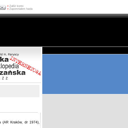
»
Załóż konto
»
Zapomniałem hasła
Z
Ź
Ż
a (AR Kraków, dr 1974),