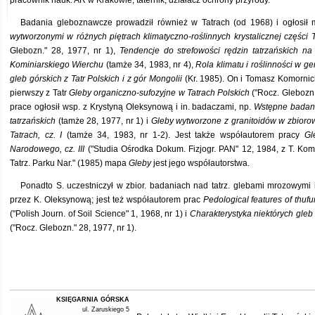
pracownik nauk. AR w Krakowie, taternik, działacz ochrony przyrody.
Badania gleboznawcze prowadził również w Tatrach (od 1968) i ogłosił 
wytworzonymi w różnych piętrach klimatyczno-roślinnych krystalicznej części Ta
Glebozn." 28, 1977, nr 1),
Tendencje do strefowości rędzin tatrzańskich na
Kominiarskiego Wierchu
(tamże 34, 1983, nr 4),
Rola klimatu i roślinności w g
gleb górskich z Tatr Polskich i z gór Mongolii
(Kr. 1985). On i Tomasz Komornick
pierwszy z Tatr
Gleby organiczno-sufozyjne w Tatrach Polskich
("Rocz. Glebozn.
prace ogłosił wsp. z Krystyną Oleksynową i in. badaczami, np.
Wstępne badan
tatrzańskich
(tamże 28, 1977, nr 1) i
Gleby wytworzone z granitoidów w zbior
Tatrach, cz. I
(tamże 34, 1983, nr 1-2). Jest także współautorem pracy
Gl
Narodowego, cz. III
("Studia Ośrodka Dokum. Fizjogr. PAN" 12, 1984, z T. Komor
Tatrz. Parku Nar." (1985) mapa
Gleby
jest jego współautorstwa.
Ponadto S. uczestniczył w zbior. badaniach nad tatrz. glebami mrozowymi 
przez K. Oleksynową; jest też współautorem prac
Pedological features of thufur
("Polish Journ. of Soil Science" 1, 1968, nr 1) i
Charakterystyka niektórych gleb
("Rocz. Glebozn." 28, 1977, nr 1).
KSIĘGARNIA GÓRSKA
ul. Zaruskiego 5