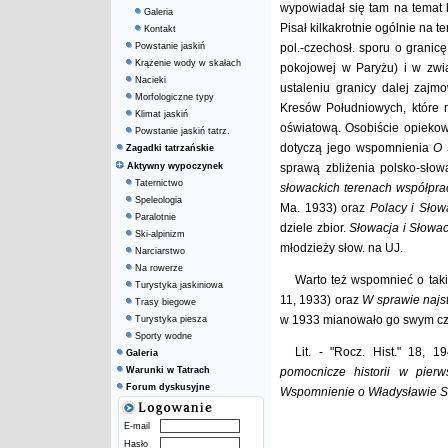
wypowiadał się tam na temat b
Galeria
Pisał kilkakrotnie ogólnie na 
Kontakt
Powstanie jaskiń
pol.-czechosł. sporu o granicę
Krążenie wody w skałach
pokojowej w Paryżu) i w zwią
Nacieki
ustaleniu granicy dalej zajm
Morfologiczne typy
Kresów Południowych, które na
Klimat jaskiń
oświatową. Osobiście opiekow
Powstanie jaskiń tatrz.
dotyczą jego wspomnienia
O 
Zagadki tatrzańskie
Aktywny wypoczynek
sprawą zbliżenia polsko-sło
Taternictwo
słowackich terenach współprac
Speleologia
Ma. 1933) oraz
Polacy i Sło
Paralotnie
dziele zbior.
Słowacja i Słowa
Ski-alpinizm
młodzieży słow. na UJ.
Narciarstwo
Na rowerze
Warto też wspomnieć o tak
Turystyka jaskiniowa
11, 1933) oraz
W sprawie najs
Trasy biegowe
w 1933 mianowało go swym c
Turystyka piesza
Sporty wodne
Lit. - "Rocz. Hist." 18, 
Galeria
Warunki w Tatrach
pomocnicze historii w pier
Forum dyskusyjne
Wspomnienie o Władysławie 
E-mail
Hasło