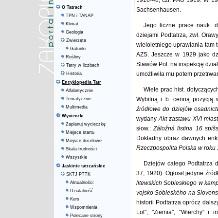
1916-48, czł. PAU 1919. W 193
O Tatrach
Sachsenhausen.
TPN i TANAP
Klimat
Jego liczne prace nauk. 
Geologia
dziejami Podtatrza, zwł. Orawy
Zwierzęta
wieloletniego uprawiania tam t
Gatunki
AZS. Jeszcze w 1929 jako dzi
Rośliny
Stawów Pol. na inspekcję działa
Tatry w liczbach
umożliwiła mu potem przetrwa
Historia
Encyklopedia Tatr
Wiele prac hist. dotyczącyc
Alfabetycznie
Wybitną i b. cenną pozycją 
Tematycznie
Multimedia
źródłowe do dziejów osadnic
Wycieczki
wydany
Akt zastawu XVI miast
Zaplanuj wycieczkę
słow.:
Záložná listina 16 spi
Miejsce startu
Dokładny obraz dawnych enkla
Miejsce docelowe
Rzeczpospolita Polska w roku
Skala trudności
Wszystkie
Dziejów całego Podtatrza 
Jaskinie tatrzańskie
37, 1920). Ogłosił jedyne źr
SKTJ PTTK
litewskich Sobieskiego w kam
Aktualności
Działalność
vojsko Sobieského na Sloven
Kurs
historii Podtatrza oprócz dals
Wspomnienia
Lot", "Ziemia", "Wierchy" i
Polecane strony