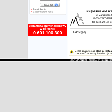
»
Załóż konto
KSIĘGARNIA GÓRSK
»
Zapomniałem hasła
ul. Zaruskiego 
34-500 ZAKOPAN
tel. (018) 20 124 8
zapamiętaj numer alarmowy
w górach!!!
0 601 100 300
Udostępnij
Jeżeli znalazłeś/aś
błąd
,
nieaktua
zawartość tej strony i możesz je u
ZAKOPIAŃSKI PORTAL INTERNET