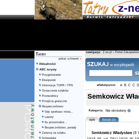
nawigacja:
Z-ne.pl
»
Portal Zakopiański
Tatry
pokaż schowek
»
Aktualności
ABC turysty
Przygotowanie
Ekwipunek
A
B
C
Ć
alfabetycznie:
Informacje TOPR i TPN
Oznaczenia szlaków
Semkowicz Wła
Przewodnicy
Przejścia graniczne
Bezpieczeństwo
Nie okreslony
Kategoria:
Gdy spotkasz misia...
Lawiny
opis
forum
(0)
Ku przestrodze...
Bezpieczeństwo, porady
Semkowicz Władysław
(9 
Zwierzę na szlaku
Schroniska