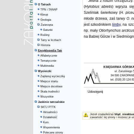
Jedna z rodzin chrząszczy.
O Tatrach
(
Hylobius abietis
) wgryza si
TPN i TANAP
Szeliniak świerkowy (
H. pice
Klimat
młode drzewa, zaś larwy
O. n
Geologia
jest szkodnikiem
limby
, na szc
Zwierzęta
Gatunki
np. mały
Otiorhynchus arcticu
Rośliny
na Babiej Górze i w Siedmiogr
Tatry w liczbach
Historia
Encyklopedia Tatr
Alfabetycznie
Tematycznie
Multimedia
KSIĘGARNIA GÓRSK
Wycieczki
ul. Zaruskiego 
34-500 ZAKOPAN
Zaplanuj wycieczkę
tel. (018) 20 124 8
Miejsce startu
Miejsce docelowe
Udostępnij
Skala trudności
Wszystkie
Jaskinie tatrzańskie
SKTJ PTTK
Aktualności
Jeżeli znalazłeś/aś
błąd
,
nieaktua
Działalność
zawartość tej strony i możesz je u
Kurs
Wspomnienia
Polecane strony