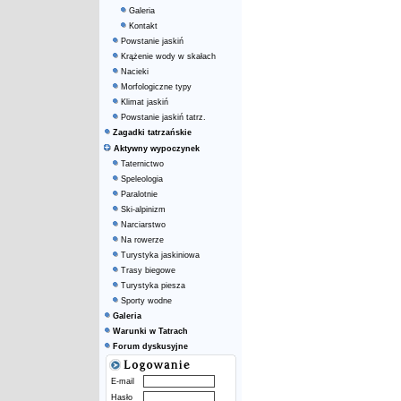
Galeria
Kontakt
Powstanie jaskiń
Krążenie wody w skałach
Nacieki
Morfologiczne typy
Klimat jaskiń
Powstanie jaskiń tatrz.
Zagadki tatrzańskie
Aktywny wypoczynek
Taternictwo
Speleologia
Paralotnie
Ski-alpinizm
Narciarstwo
Na rowerze
Turystyka jaskiniowa
Trasy biegowe
Turystyka piesza
Sporty wodne
Galeria
Warunki w Tatrach
Forum dyskusyjne
E-mail
Hasło