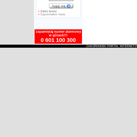
»
Załóż konto
»
Zapomniałem hasła
zapamiętaj numer alarmowy
w górach!!!
0 601 100 300
ZAKOPIAŃSKI PORTAL INTERNET