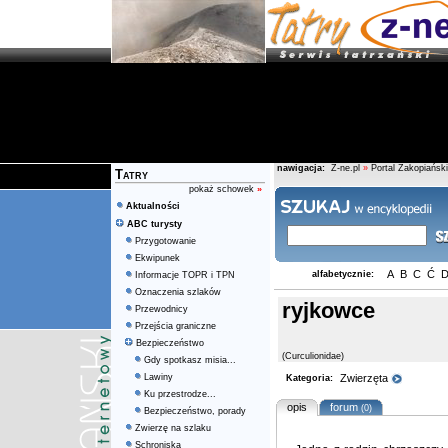
nawigacja:
Z-ne.pl
»
Portal Zakopiański
Tatry
pokaż schowek
»
Aktualności
ABC turysty
Przygotowanie
Ekwipunek
A
B
C
Ć
alfabetycznie:
Informacje TOPR i TPN
Oznaczenia szlaków
ryjkowce
Przewodnicy
Przejścia graniczne
Bezpieczeństwo
(Curculionidae)
Gdy spotkasz misia...
Lawiny
Zwierzęta
Kategoria:
Ku przestrodze...
opis
forum
(0)
Bezpieczeństwo, porady
Zwierzę na szlaku
Schroniska