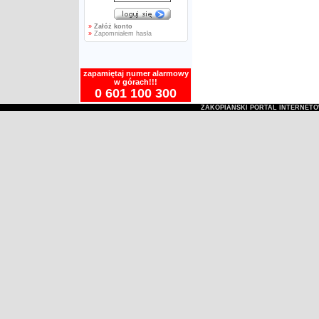
»
Załóż konto
»
Zapomniałem hasła
zapamiętaj numer alarmowy
w górach!!!
0 601 100 300
ZAKOPIAŃSKI PORTAL INTERNET