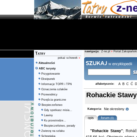
nawigacja:
Z-ne.pl
»
Portal Zakopiański
Tatry
pokaż schowek
»
Aktualności
ABC turysty
Przygotowanie
Ekwipunek
A
B
C
Ć
alfabetycznie:
Informacje TOPR i TPN
Oznaczenia szlaków
Rohackie Stawy
Przewodnicy
Przejścia graniczne
Bezpieczeństwo
Nie okreslony
Kategoria:
Gdy spotkasz misia...
Lawiny
opis
forum
(0)
Ku przestrodze...
Bezpieczeństwo, porady
"Rohackie Stawy"
; Roháč
Zwierzę na szlaku
Schroniska