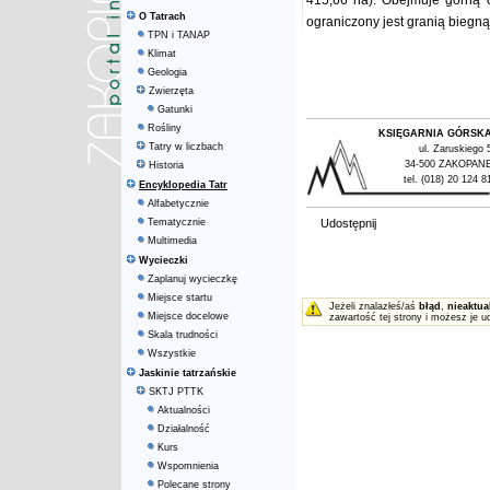
415,66 ha). Obejmuje górną 
O Tatrach
ograniczony jest granią biegn
TPN i TANAP
Klimat
Geologia
Zwierzęta
Gatunki
Rośliny
KSIĘGARNIA GÓRSK
Tatry w liczbach
ul. Zaruskiego 
34-500 ZAKOPAN
Historia
tel. (018) 20 124 8
Encyklopedia Tatr
Alfabetycznie
Tematycznie
Udostępnij
Multimedia
Wycieczki
Zaplanuj wycieczkę
Miejsce startu
Jeżeli znalazłeś/aś
błąd
,
nieaktua
Miejsce docelowe
zawartość tej strony i możesz je u
Skala trudności
Wszystkie
Jaskinie tatrzańskie
SKTJ PTTK
Aktualności
Działalność
Kurs
Wspomnienia
Polecane strony