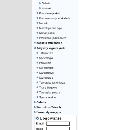
Galeria
Kontakt
Powstanie jaskiń
Krążenie wody w skałach
Nacieki
Morfologiczne typy
Klimat jaskiń
Powstanie jaskiń tatrz.
Zagadki tatrzańskie
Aktywny wypoczynek
Taternictwo
Speleologia
Paralotnie
Ski-alpinizm
Narciarstwo
Na rowerze
Turystyka jaskiniowa
Trasy biegowe
Turystyka piesza
Sporty wodne
Galeria
Warunki w Tatrach
Forum dyskusyjne
E-mail
Hasło