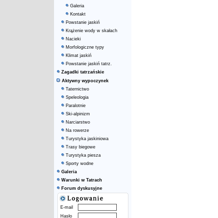
Galeria
Kontakt
Powstanie jaskiń
Krążenie wody w skałach
Nacieki
Morfologiczne typy
Klimat jaskiń
Powstanie jaskiń tatrz.
Zagadki tatrzańskie
Aktywny wypoczynek
Taternictwo
Speleologia
Paralotnie
Ski-alpinizm
Narciarstwo
Na rowerze
Turystyka jaskiniowa
Trasy biegowe
Turystyka piesza
Sporty wodne
Galeria
Warunki w Tatrach
Forum dyskusyjne
E-mail
Hasło