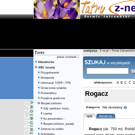
nawigacja:
Z-ne.pl
»
Portal Zakopiański
Tatry
pokaż schowek
»
Aktualności
ABC turysty
Przygotowanie
Ekwipunek
A
B
C
Ć
alfabetycznie:
Informacje TOPR i TPN
Oznaczenia szlaków
Rogacz
Przewodnicy
Przejścia graniczne
Bezpieczeństwo
Nie okreslony
Kategoria:
Gdy spotkasz misia...
Lawiny
opis
forum
(0)
Ku przestrodze...
Bezpieczeństwo, porady
Rogacz
(ok. 750 m); Rohá
Zwierzę na szlaku
Schroniska