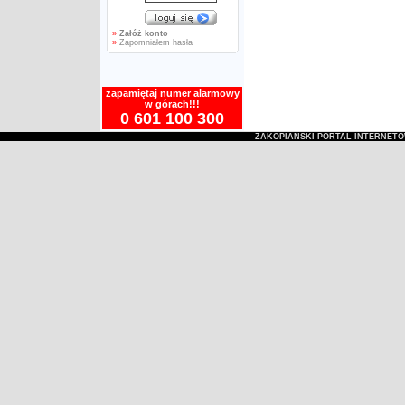
»
Załóż konto
»
Zapomniałem hasła
zapamiętaj numer alarmowy
w górach!!!
0 601 100 300
ZAKOPIAŃSKI PORTAL INTERNET