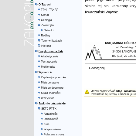
ponad jego dnem, przy najwy
O Tatrach
skałce tej stoi kamienny kr
TPN i TANAP
Kwaczański Wąwóz.
Klimat
Geologia
Zwierzęta
Gatunki
Rośliny
Tatry w liczbach
KSIĘGARNIA GÓRSK
Historia
ul. Zaruskiego 
Encyklopedia Tatr
34-500 ZAKOPAN
tel. (018) 20 124 8
Alfabetycznie
Tematycznie
Multimedia
Udostępnij
Wycieczki
Zaplanuj wycieczkę
Miejsce startu
Miejsce docelowe
Jeżeli znalazłeś/aś
błąd
,
nieaktua
Skala trudności
zawartość tej strony i możesz je u
Wszystkie
Jaskinie tatrzańskie
SKTJ PTTK
Aktualności
Działalność
Kurs
Wspomnienia
Polecane strony