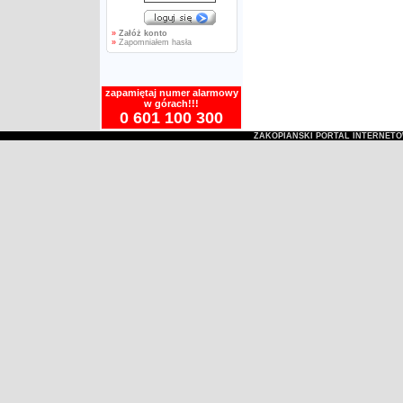
»
Załóż konto
»
Zapomniałem hasła
zapamiętaj numer alarmowy
w górach!!!
0 601 100 300
ZAKOPIAŃSKI PORTAL INTERNET