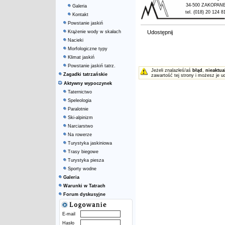
34-500 ZAKOPAN
Galeria
tel. (018) 20 124 8
Kontakt
Powstanie jaskiń
Krążenie wody w skałach
Udostępnij
Nacieki
Morfologiczne typy
Klimat jaskiń
Powstanie jaskiń tatrz.
Jeżeli znalazłeś/aś
błąd
,
nieaktua
Zagadki tatrzańskie
zawartość tej strony i możesz je u
Aktywny wypoczynek
Taternictwo
Speleologia
Paralotnie
Ski-alpinizm
Narciarstwo
Na rowerze
Turystyka jaskiniowa
Trasy biegowe
Turystyka piesza
Sporty wodne
Galeria
Warunki w Tatrach
Forum dyskusyjne
E-mail
Hasło