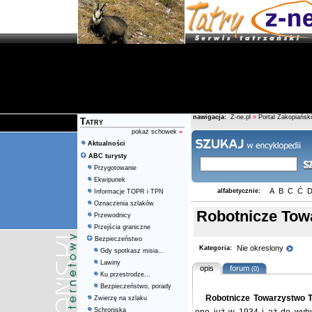
nawigacja:
Z-ne.pl
»
Portal Zakopiański
Tatry
pokaż schowek
»
Aktualności
ABC turysty
Przygotowanie
Ekwipunek
A
B
C
Ć
alfabetycznie:
Informacje TOPR i TPN
Oznaczenia szlaków
Robotnicze Tow
Przewodnicy
Przejścia graniczne
Bezpieczeństwo
Nie okreslony
Kategoria:
Gdy spotkasz misia...
Lawiny
opis
forum
(0)
Ku przestrodze...
Bezpieczeństwo, porady
Robotnicze Towarzystwo 
Zwierzę na szlaku
Schroniska