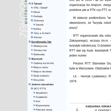
ono już w 1934 i aż do wybu
O Tatrach
organizacja tur.-krajozn. zw
TPN i TANAP
podobne jak w PTK czy PTT, oc
Klimat
Geologia
W statucie podkreślono "ws
Zwierzęta
stwierdzono, że "turysta robo
Gatunki
pracy".
Rośliny
Tatry w liczbach
RTT organizowało dla robot
Historia
Zakopanego), wczasy (m.in. 
Encyklopedia Tatr
turystyki robotniczej. O dzia
Alfabetycznie
RTT stał się ilustr. kwartaln
Tematycznie
Multimedia
jeden numer.
Wycieczki
Prezesi RTT: Stanisław Gr
Zaplanuj wycieczkę
Miejsce startu
była w Warszawie. Oddziałów t
Miejsce docelowe
Skala trudności
Lit. - Henryk Laskiewicz:
R
Wszystkie
1979.
Jaskinie tatrzańskie
SKTJ PTTK
Aktualności
Działalność
Kurs
Wspomnienia
KSIĘGARNIA GÓRSK
Polecane strony
ul. Zaruskiego 