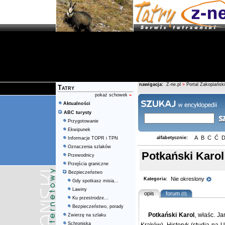
nawigacja:
Z-ne.pl
»
Portal Zakopiański
Tatry
pokaż schowek
»
Aktualności
ABC turysty
Przygotowanie
Ekwipunek
A
B
C
Ć
alfabetycznie:
Informacje TOPR i TPN
Oznaczenia szlaków
Potkański Karol
Przewodnicy
Przejścia graniczne
Bezpieczeństwo
Nie okreslony
Kategoria:
Gdy spotkasz misia...
Lawiny
opis
forum
(0)
Ku przestrodze...
Bezpieczeństwo, porady
Potkański Karol
, właśc. J
Zwierzę na szlaku
Schroniska