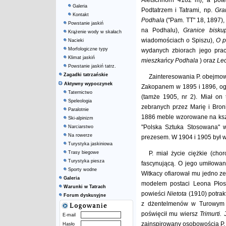
Aletschhorn 4182 m), a pot
Galeria
Podtatrzem i Tatrami, np.
Gra
Kontakt
Podhala
("Pam. TT" 18, 1897)
Powstanie jaskiń
na Podhalu),
Granice bisk
Krążenie wody w skałach
wiadomościach o Spiszu),
O p
Nacieki
Morfologiczne typy
wydanych zbiorach jego pra
Klimat jaskiń
mieszkańcy Podhala
) oraz
Lec
Powstanie jaskiń tatrz.
Zagadki tatrzańskie
Zainteresowania P. obejmowa
Aktywny wypoczynek
Zakopanem w 1895 i 1896, ogł
Taternictwo
(tamże 1905, nr 2). Miał on
Speleologia
zebranych przez Marię i Bro
Paralotnie
1886 meble wzorowane na kszt
Ski-alpinizm
"Polska Sztuka Stosowana" w
Narciarstwo
Na rowerze
prezesem. W 1904 i 1905 był w
Turystyka jaskiniowa
Trasy biegowe
P. miał życie ciężkie (ch
Turystyka piesza
fascynującą. O jego umiłowan
Sporty wodne
Witkacy ofiarował mu jedno ze
Galeria
modelem postaci Leona Pło
Warunki w Tatrach
powieści
Nietota
(1910) potra
Forum dyskusyjne
z dżentelmenów w Turowym Ro
poświęcił mu wiersz
Trimurti.
J
E-mail
zainspirowany osobowością P.
Hasło