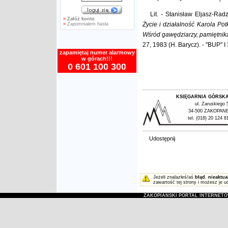
Lit. - Stanisław Eljasz-Rad
»
Załóż konto
Życie i działalność Karola Po
»
Zapomniałem hasła
Wśród gawędziarzy, pamiętnika
27, 1983 (H. Barycz). - "BUP" I 
zapamiętaj numer alarmowy
w górach!!!
0 601 100 300
KSIĘGARNIA GÓRSK
ul. Zaruskiego 
34-500 ZAKOPAN
tel. (018) 20 124 8
Udostępnij
Jeżeli znalazłeś/aś
błąd
,
nieaktua
zawartość tej strony i możesz je u
ZAKOPIAŃSKI PORTAL INTERNET