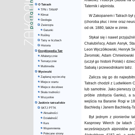
Kraków). Historyk (studia na U
O Tatrach
Taternik i alpinista.
TPN i TANAP
Klimat
W Zakopanem i Tatrach był p
Geologia
(choroba płuc i inne oraz neur
Zwierzęta
od ok. 1880, także w zimie.
Gatunki
Rośliny
Stykał się i nawet przyjaźn
Tatry w liczbach
Chałubińscy, Adam Asnyk, Sta
Historia
Leon Wyczółkowski, Henryk Sie
Encyklopedia Tatr
Żeromski, Adam Chmielowski (
Alfabetycznie
(uczył go historii Polski) i dz
Tematycznie
Multimedia
Sabałą i przewodnikami tatrz.
Wycieczki
Zalicza się go do najwybit
Zaplanuj wycieczkę
Miejsce startu
Tatrach chodził z Ludwikiem C
Miejsce docelowe
lub samotnie. Jako pierwszy 
Skala trudności
próbie zdobycia Ganku), a s
Wszystkie
wejścia na Baranie Rogi w 18
Jaskinie tatrzańskie
Bachledą i Janem Bachledą-Ta
SKTJ PTTK
Aktualności
Był jednym z pionierów ta
Działalność
Kasprowy Wierch (w latach 1
Kurs
Wspomnienia
wcześniejszych alpinistów po
Polecane strony