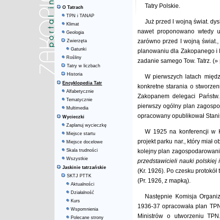
Tatry Polskie.
O Tatrach
TPN i TANAP
Już przed I wojną świat. dy
Klimat
nawet proponowano wtedy ut
Geologia
zarówno przed I wojną świat.
Zwierzęta
Gatunki
planowaniu dla Zakopanego i P
Rośliny
zadanie samego Tow. Tatrz. (»
Tatry w liczbach
Historia
W pierwszych latach między
Encyklopedia Tatr
konkretne starania o stworze
Alfabetycznie
Zakopanem delegaci Państw. 
Tematycznie
pierwszy ogólny plan zagospo
Multimedia
opracowany opublikował Stani
Wycieczki
Zaplanuj wycieczkę
W 1925 na konferencji w 
Miejsce startu
projekt parku nar., który miał 
Miejsce docelowe
Skala trudności
kolejny plan zagospodarowania 
Wszystkie
przedstawicieli nauki polskiej
Jaskinie tatrzańskie
(Kr. 1926). Po czesku protokół
SKTJ PTTK
(Pr. 1926, z mapką).
Aktualności
Działalność
Następnie Komisja Organi
Kurs
1936-37 opracowała plan TPN 
Wspomnienia
Ministrów o utworzeniu TPN.
Polecane strony