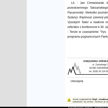
Lit. - Jan Chmielewski:
przestrzennego Tatrzańskie
Pacanovský:
Niekolko poznámo
Sulány):
Rajónový územný plá
Vysokých Tatier a riadenie i
referátov z konferencie k 30. 
- Tenże w czasopiśmie "Vys. 
programu pogranicznych Park
KSIĘGARNIA GÓRSK
ul. Zaruskiego 
34-500 ZAKOPAN
tel. (018) 20 124 8
Udostępnij
Jeżeli znalazłeś/aś
błąd
,
nieaktua
zawartość tej strony i możesz je u