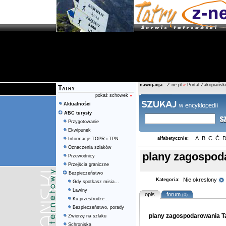
nawigacja:
Z-ne.pl
»
Portal Zakopiański
Tatry
pokaż schowek
»
Aktualności
ABC turysty
Przygotowanie
Ekwipunek
A
B
C
Ć
alfabetycznie:
Informacje TOPR i TPN
Oznaczenia szlaków
plany zagospod
Przewodnicy
Przejścia graniczne
Bezpieczeństwo
Nie okreslony
Kategoria:
Gdy spotkasz misia...
Lawiny
opis
forum
(0)
Ku przestrodze...
Bezpieczeństwo, porady
plany zagospodarowania T
Zwierzę na szlaku
Schroniska