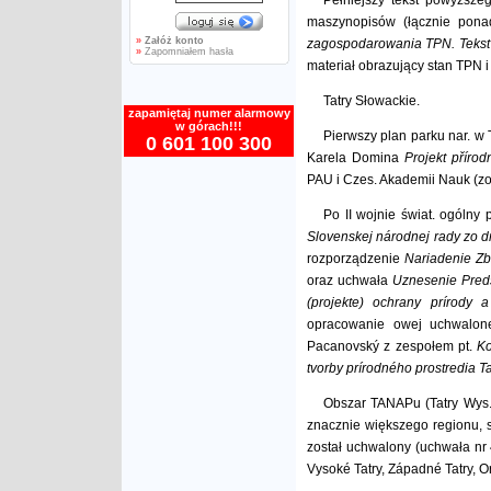
Pełniejszy tekst powyższeg
maszynopisów (łącznie pona
»
Załóż konto
zagospodarowania TPN. Tekst
»
Zapomniałem hasła
materiał obrazujący stan TPN 
Tatry Słowackie.
zapamiętaj numer alarmowy
w górach!!!
Pierwszy plan parku nar. w 
0 601 100 300
Karela Domina
Projekt příro
PAU i Czes. Akademii Nauk (zo
Po II wojnie świat. ogólny
Slovenskej národnej rady zo 
rozporządzenie
Nariadenie Zb
oraz uchwała
Uznesenie Preds
(projekte) ochrany prírody
opracowanie owej uchwalone
Pacanovský z zespołem pt.
Ko
tvorby prírodného prostredia 
Obszar TANAPu (Tatry Wys. 
znacznie większego regionu, 
został uchwalony (uchwała nr
Vysoké Tatry, Západné Tatry, O