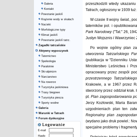
przeszkodzili wtedy ukazaniu
Galeria
Kontakt
Tatrach, ogłoszony w 1939 tuż
Powstanie jaskiń
W czasie II wojny świat., 
Krążenie wody w skałach
Nacieki
taterników pol. i opublikowan
Morfologiczne typy
Park Narodowy
("Tat." 26, 19
Klimat jaskiń
Justyn Wojsznis i Wawrzyniec 
Powstanie jaskiń tatrz.
Zagadki tatrzańskie
Po wojnie ogólny plan z
Aktywny wypoczynek
utworzenia Tatrzańskiego P
Taternictwo
(publikacja w "Dzienniku Ust
Speleologia
Ministerstwo Leśnictwa i Pr
Paralotnie
Ski-alpinizm
opracowany przez zespół pod
Narciarstwo
przestrzennego Tatrzański
Na rowerze
Krakowie, a w 1967 przez Ra
Turystyka jaskiniowa
stworzony przez oddział krak.
Trasy biegowe
pt.
Plan zagospodarowania pr
Turystyka piesza
Jerzy Kozłowski, Maria Baran
Sporty wodne
Galeria
uzgodnieniach plan ten za
Warunki w Tatrach
Regionalny plan zagospodar
Forum dyskusyjne
(wydano jako druk powiel.: Now
specjalne problemy i fragmen
E-mail
Hasło