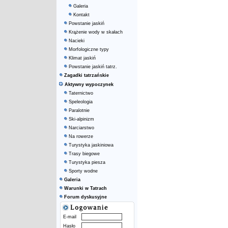
Galeria
Kontakt
Powstanie jaskiń
Krążenie wody w skałach
Nacieki
Morfologiczne typy
Klimat jaskiń
Powstanie jaskiń tatrz.
Zagadki tatrzańskie
Aktywny wypoczynek
Taternictwo
Speleologia
Paralotnie
Ski-alpinizm
Narciarstwo
Na rowerze
Turystyka jaskiniowa
Trasy biegowe
Turystyka piesza
Sporty wodne
Galeria
Warunki w Tatrach
Forum dyskusyjne
E-mail
Hasło