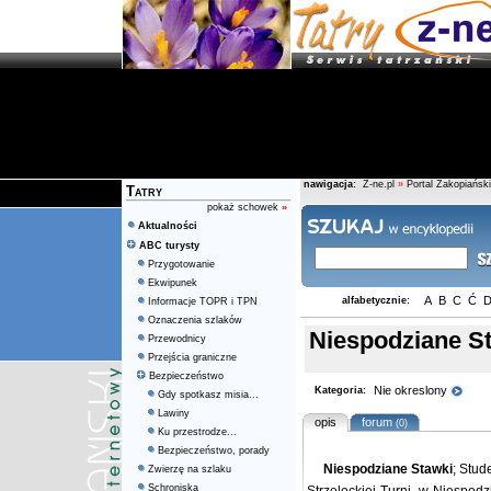
nawigacja:
Z-ne.pl
»
Portal Zakopiański
Tatry
pokaż schowek
»
Aktualności
ABC turysty
Przygotowanie
Ekwipunek
A
B
C
Ć
alfabetycznie:
Informacje TOPR i TPN
Oznaczenia szlaków
Niespodziane S
Przewodnicy
Przejścia graniczne
Bezpieczeństwo
Nie okreslony
Kategoria:
Gdy spotkasz misia...
Lawiny
opis
forum
(0)
Ku przestrodze...
Bezpieczeństwo, porady
Niespodziane Stawki
; Stud
Zwierzę na szlaku
Schroniska