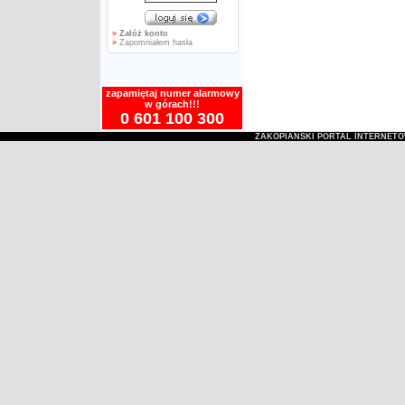
»
Załóż konto
»
Zapomniałem hasła
zapamiętaj numer alarmowy
w górach!!!
0 601 100 300
ZAKOPIAŃSKI PORTAL INTERNET