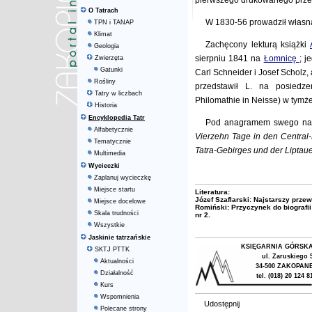
pierwszego drukowanego prz
O Tatrach
W 1830-56 prowadził własną
TPN i TANAP
Klimat
Zachęcony lekturą książki
Geologia
sierpniu 1841 na
Łomnicę
; j
Zwierzęta
Gatunki
Carl Schneider i Josef Scholz,
Rośliny
przedstawił L. na posiedze
Tatry w liczbach
Philomathie in Neisse) w tymże
Historia
Encyklopedia Tatr
Pod anagramem swego nazw
Alfabetycznie
Vierzehn Tage in den Central-
Tematycznie
Tatra-Gebirges und der Liptau
Multimedia
Wycieczki
Zaplanuj wycieczkę
Miejsce startu
Literatura:
Józef Szaflarski: Najstarszy prze
Miejsce docelowe
Romiński: Przyczynek do biografii
Skala trudności
nr 2.
Wszystkie
Jaskinie tatrzańskie
KSIĘGARNIA GÓRSK
SKTJ PTTK
ul. Zaruskiego 
Aktualności
34-500 ZAKOPAN
Działalność
tel. (018) 20 124 8
Kurs
Wspomnienia
Udostępnij
Polecane strony