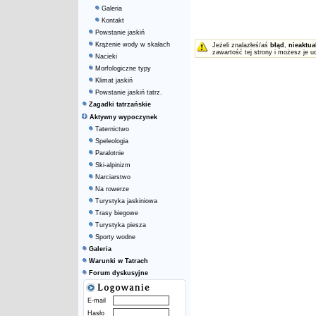
Galeria
Kontakt
Powstanie jaskiń
Krążenie wody w skałach
Jeżeli znalazłeś/aś
błąd
,
nieaktua
zawartość tej strony i możesz je u
Nacieki
Morfologiczne typy
Klimat jaskiń
Powstanie jaskiń tatrz.
Zagadki tatrzańskie
Aktywny wypoczynek
Taternictwo
Speleologia
Paralotnie
Ski-alpinizm
Narciarstwo
Na rowerze
Turystyka jaskiniowa
Trasy biegowe
Turystyka piesza
Sporty wodne
Galeria
Warunki w Tatrach
Forum dyskusyjne
E-mail
Hasło