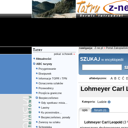
nawigacja:
Z-ne.pl
»
Portal Zakopiański
Tatry
pokaż schowek
»
Aktualności
ABC turysty
Przygotowanie
Ekwipunek
A
B
C
Ć
alfabetycznie:
Informacje TOPR i TPN
Oznaczenia szlaków
Lohmeyer Carl 
Przewodnicy
Przejścia graniczne
Bezpieczeństwo
Ludzie
Kategoria:
Gdy spotkasz misia...
Lawiny
opis
forum
(0)
Ku przestrodze...
Bezpieczeństwo, porady
Lohmeyer Carl Leopold
(3 
Zwierzę na szlaku
Schroniska