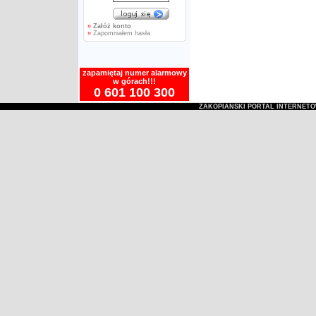
»
Załóż konto
»
Zapomniałem hasła
zapamiętaj numer alarmowy
w górach!!!
0 601 100 300
ZAKOPIAŃSKI PORTAL INTERNET