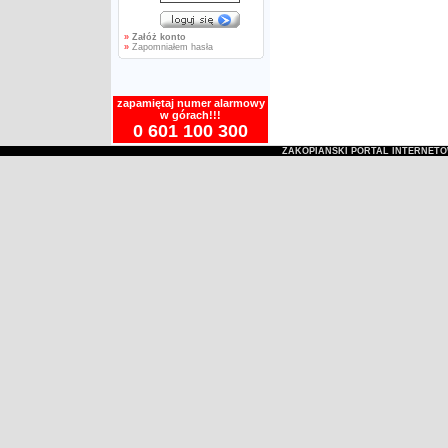
»
Załóż konto
»
Zapomniałem hasła
zapamiętaj numer alarmowy
w górach!!!
0 601 100 300
ZAKOPIAŃSKI PORTAL INTERNET