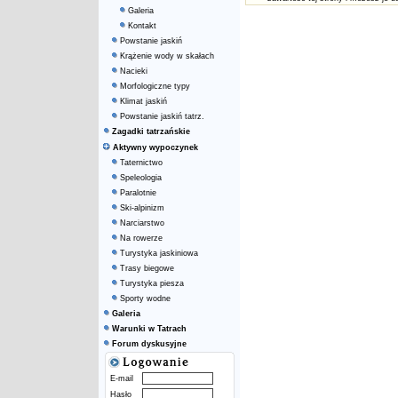
Galeria
Kontakt
Powstanie jaskiń
Krążenie wody w skałach
Nacieki
Morfologiczne typy
Klimat jaskiń
Powstanie jaskiń tatrz.
Zagadki tatrzańskie
Aktywny wypoczynek
Taternictwo
Speleologia
Paralotnie
Ski-alpinizm
Narciarstwo
Na rowerze
Turystyka jaskiniowa
Trasy biegowe
Turystyka piesza
Sporty wodne
Galeria
Warunki w Tatrach
Forum dyskusyjne
E-mail
Hasło