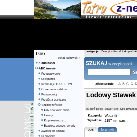
nawigacja:
Z-ne.pl
»
Portal Zakopiański
Tatry
pokaż schowek
»
Aktualności
ABC turysty
Przygotowanie
Ekwipunek
A
B
C
Ć
alfabetycznie:
Informacje TOPR i TPN
Oznaczenia szlaków
Lodowy Stawek
Przewodnicy
Przejścia graniczne
Bezpieczeństwo
(Modré pleso; Blauer See; Kék-tavacsk
Gdy spotkasz misia...
Lawiny
Woda
Kategoria:
Wysokość:
2157 m n.p.m.
Ku przestrodze...
Bezpieczeństwo, porady
opis
forum
(0)
Zwierzę na szlaku
Schroniska