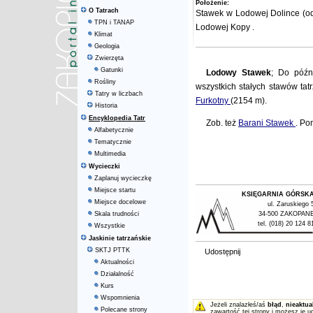
Położenie:
O Tatrach
Stawek w
Lodowej Dolince
(o
TPN i TANAP
Lodowej Kopy
.
Klimat
Geologia
Zwierzęta
Gatunki
Lodowy Stawek
; Do późn
Rośliny
wszystkich stałych stawów tat
Tatry w liczbach
Furkotny
(2154 m).
Historia
Encyklopedia Tatr
Zob. też
Barani Stawek
. Po
Alfabetycznie
Tematycznie
Multimedia
Wycieczki
Zaplanuj wycieczkę
Miejsce startu
KSIĘGARNIA GÓRSK
Miejsce docelowe
ul. Zaruskiego 
Skala trudności
34-500 ZAKOPAN
tel. (018) 20 124 8
Wszystkie
Jaskinie tatrzańskie
SKTJ PTTK
Udostępnij
Aktualności
Działalność
Kurs
Wspomnienia
Jeżeli znalazłeś/aś
błąd
,
nieaktua
Polecane strony
zawartość tej strony i możesz je u