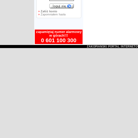
»
Załóż konto
»
Zapomniałem hasła
zapamiętaj numer alarmowy
w górach!!!
0 601 100 300
ZAKOPIAŃSKI PORTAL INTERNET