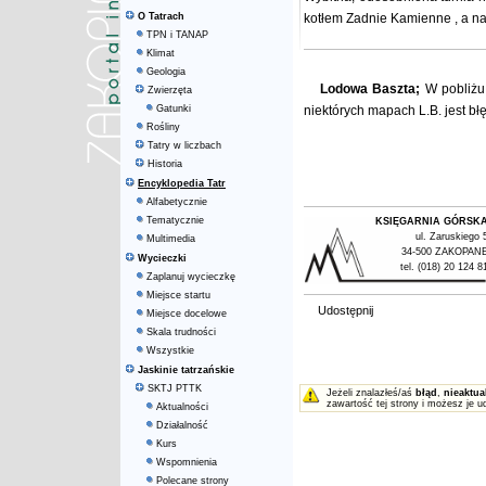
O Tatrach
kotłem
Zadnie Kamienne
, a n
TPN i TANAP
Klimat
Geologia
Lodowa Baszta;
W pobliżu 
Zwierzęta
Gatunki
niektórych mapach L.B. jest bł
Rośliny
Tatry w liczbach
Historia
Encyklopedia Tatr
Alfabetycznie
Tematycznie
KSIĘGARNIA GÓRSK
ul. Zaruskiego 
Multimedia
34-500 ZAKOPAN
Wycieczki
tel. (018) 20 124 8
Zaplanuj wycieczkę
Miejsce startu
Udostępnij
Miejsce docelowe
Skala trudności
Wszystkie
Jaskinie tatrzańskie
SKTJ PTTK
Jeżeli znalazłeś/aś
błąd
,
nieaktua
zawartość tej strony i możesz je u
Aktualności
Działalność
Kurs
Wspomnienia
Polecane strony