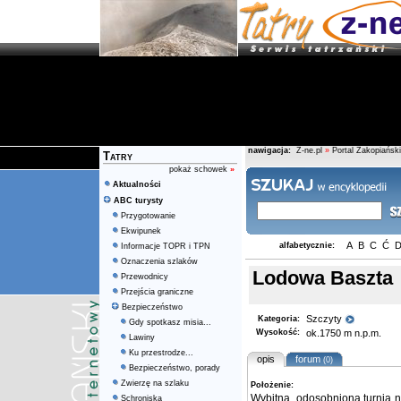
nawigacja:
Z-ne.pl
»
Portal Zakopiański
Tatry
pokaż schowek
»
Aktualności
ABC turysty
Przygotowanie
Ekwipunek
A
B
C
Ć
alfabetycznie:
Informacje TOPR i TPN
Oznaczenia szlaków
Lodowa Baszta
Przewodnicy
Przejścia graniczne
Bezpieczeństwo
Szczyty
Kategoria:
Gdy spotkasz misia...
Wysokość:
ok.1750 m n.p.m.
Lawiny
Ku przestrodze...
opis
forum
(0)
Bezpieczeństwo, porady
Zwierzę na szlaku
Położenie:
Wybitna, odosobniona turnia n
Schroniska