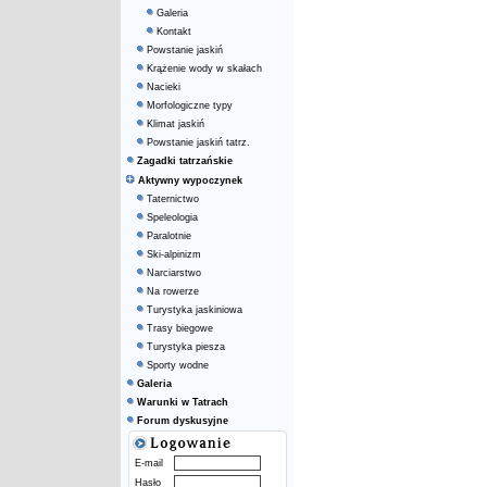
Galeria
Kontakt
Powstanie jaskiń
Krążenie wody w skałach
Nacieki
Morfologiczne typy
Klimat jaskiń
Powstanie jaskiń tatrz.
Zagadki tatrzańskie
Aktywny wypoczynek
Taternictwo
Speleologia
Paralotnie
Ski-alpinizm
Narciarstwo
Na rowerze
Turystyka jaskiniowa
Trasy biegowe
Turystyka piesza
Sporty wodne
Galeria
Warunki w Tatrach
Forum dyskusyjne
E-mail
Hasło