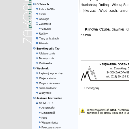
O Tatrach
Huciańską Doliną
i
Wielką Su
TPN i TANAP
m) ku zach. W pd.-zach. ramie
Klimat
Geologia
Zwierzęta
Gatunki
Klinowa Czuba
, dawniej Kl
Rośliny
nazwa.
Tatry w liczbach
Historia
Encyklopedia Tatr
Alfabetycznie
Tematycznie
Multimedia
KSIĘGARNIA GÓRSK
Wycieczki
ul. Zaruskiego 
34-500 ZAKOPAN
Zaplanuj wycieczkę
tel. (018) 20 124 8
Miejsce startu
Miejsce docelowe
Udostępnij
Skala trudności
Wszystkie
Jaskinie tatrzańskie
SKTJ PTTK
Aktualności
Jeżeli znalazłeś/aś
błąd
,
nieaktua
Działalność
zawartość tej strony i możesz je u
Kurs
Wspomnienia
Polecane strony