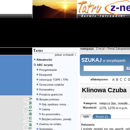
nawigacja:
Z-ne.pl
»
Portal Zakopiański
Tatry
pokaż schowek
»
Aktualności
ABC turysty
Przygotowanie
Ekwipunek
A
B
C
Ć
alfabetycznie:
Informacje TOPR i TPN
Oznaczenia szlaków
Klinowa Czuba
Przewodnicy
Przejścia graniczne
Bezpieczeństwo
miejsca (las, osiedle
Kategoria:
Gdy spotkasz misia...
Wysokość:
1276, 1276 m n.p.m.
Lawiny
Ku przestrodze...
opis
forum
(0)
Bezpieczeństwo, porady
Zwierzę na szlaku
Położenie:
Lesisty regiel na pn.-wsch. o
Schroniska