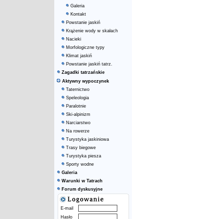
Galeria
Kontakt
Powstanie jaskiń
Krążenie wody w skałach
Nacieki
Morfologiczne typy
Klimat jaskiń
Powstanie jaskiń tatrz.
Zagadki tatrzańskie
Aktywny wypoczynek
Taternictwo
Speleologia
Paralotnie
Ski-alpinizm
Narciarstwo
Na rowerze
Turystyka jaskiniowa
Trasy biegowe
Turystyka piesza
Sporty wodne
Galeria
Warunki w Tatrach
Forum dyskusyjne
E-mail
Hasło