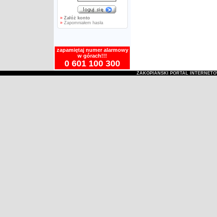
»
Załóż konto
»
Zapomniałem hasła
zapamiętaj numer alarmowy
w górach!!!
0 601 100 300
ZAKOPIAŃSKI PORTAL INTERNET