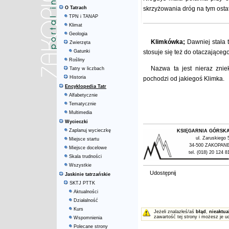
O Tatrach
skrzyżowania dróg na tym osta
TPN i TANAP
Klimat
Geologia
Klimkówka;
Dawniej stała 
Zwierzęta
Gatunki
stosuje się też do otaczającego
Rośliny
Nazwa ta jest nieraz znie
Tatry w liczbach
Historia
pochodzi od jakiegoś Klimka.
Encyklopedia Tatr
Alfabetycznie
Tematycznie
Multimedia
Wycieczki
Zaplanuj wycieczkę
KSIĘGARNIA GÓRSK
ul. Zaruskiego 
Miejsce startu
34-500 ZAKOPAN
Miejsce docelowe
tel. (018) 20 124 8
Skala trudności
Wszystkie
Udostępnij
Jaskinie tatrzańskie
SKTJ PTTK
Aktualności
Działalność
Kurs
Jeżeli znalazłeś/aś
błąd
,
nieaktua
zawartość tej strony i możesz je u
Wspomnienia
Polecane strony