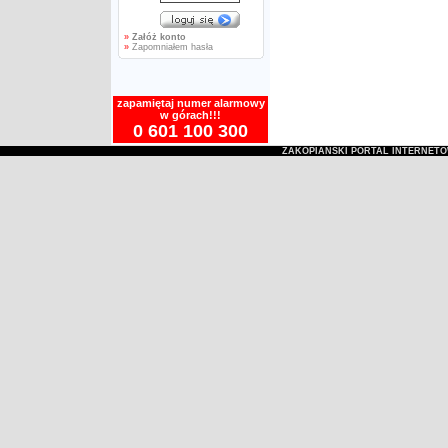
»
Załóż konto
»
Zapomniałem hasła
zapamiętaj numer alarmowy
w górach!!!
0 601 100 300
ZAKOPIAŃSKI PORTAL INTERNET