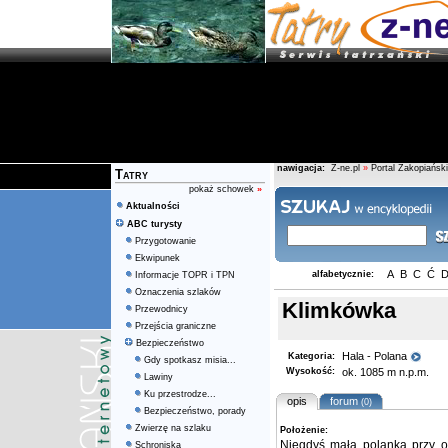
nawigacja:
Z-ne.pl
»
Portal Zakopiański
Tatry
pokaż schowek
»
Aktualności
ABC turysty
Przygotowanie
Ekwipunek
A
B
C
Ć
alfabetycznie:
Informacje TOPR i TPN
Oznaczenia szlaków
Klimkówka
Przewodnicy
Przejścia graniczne
Bezpieczeństwo
Hala - Polana
Kategoria:
Gdy spotkasz misia...
Wysokość:
ok. 1085 m n.p.m.
Lawiny
Ku przestrodze...
opis
forum
(0)
Bezpieczeństwo, porady
Zwierzę na szlaku
Położenie:
Niegdyś mała polanka przy 
Schroniska