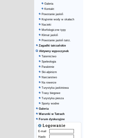
Galeria
Kontakt
Powstanie jaskiń
Krążenie wody w skałach
Nacieki
Morfologiczne typy
Klimat jaskiń
Powstanie jaskiń tatrz.
Zagadki tatrzańskie
Aktywny wypoczynek
Taternictwo
Speleologia
Paralotnie
Ski-alpinizm
Narciarstwo
Na rowerze
Turystyka jaskiniowa
Trasy biegowe
Turystyka piesza
Sporty wodne
Galeria
Warunki w Tatrach
Forum dyskusyjne
E-mail
Hasło