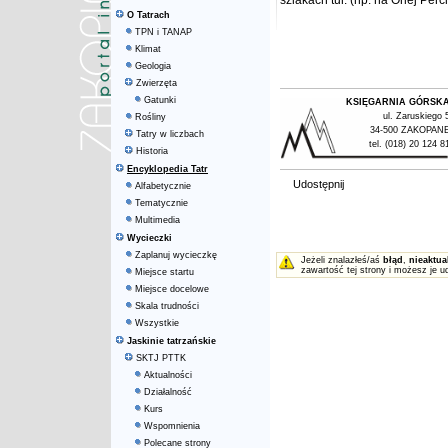
szlakach tur. (np. na Orlej Perc
O Tatrach
TPN i TANAP
Klimat
Geologia
Zwierzęta
Gatunki
KSIĘGARNIA GÓRSK
ul. Zaruskiego 
Rośliny
34-500 ZAKOPAN
Tatry w liczbach
tel. (018) 20 124 8
Historia
Encyklopedia Tatr
Udostępnij
Alfabetycznie
Tematycznie
Multimedia
Wycieczki
Zaplanuj wycieczkę
Jeżeli znalazłeś/aś
błąd
,
nieaktua
zawartość tej strony i możesz je u
Miejsce startu
Miejsce docelowe
Skala trudności
Wszystkie
Jaskinie tatrzańskie
SKTJ PTTK
Aktualności
Działalność
Kurs
Wspomnienia
Polecane strony