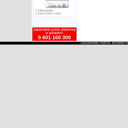
»
Załóż konto
»
Zapomniałem hasła
zapamiętaj numer alarmowy
w górach!!!
0 601 100 300
ZAKOPIAŃSKI PORTAL INTERNET