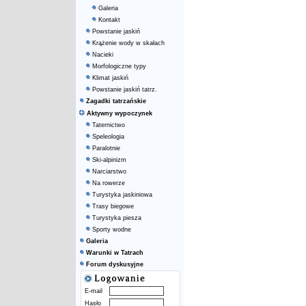
Galeria
Kontakt
Powstanie jaskiń
Krążenie wody w skałach
Nacieki
Morfologiczne typy
Klimat jaskiń
Powstanie jaskiń tatrz.
Zagadki tatrzańskie
Aktywny wypoczynek
Taternictwo
Speleologia
Paralotnie
Ski-alpinizm
Narciarstwo
Na rowerze
Turystyka jaskiniowa
Trasy biegowe
Turystyka piesza
Sporty wodne
Galeria
Warunki w Tatrach
Forum dyskusyjne
E-mail
Hasło