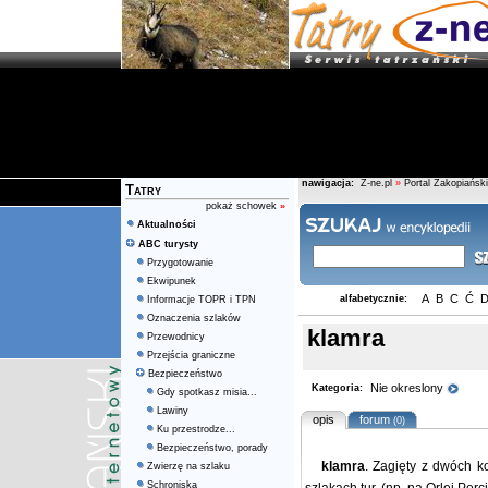
nawigacja:
Z-ne.pl
»
Portal Zakopiański
Tatry
pokaż schowek
»
Aktualności
ABC turysty
Przygotowanie
Ekwipunek
A
B
C
Ć
alfabetycznie:
Informacje TOPR i TPN
Oznaczenia szlaków
klamra
Przewodnicy
Przejścia graniczne
Bezpieczeństwo
Nie okreslony
Kategoria:
Gdy spotkasz misia...
Lawiny
opis
forum
(0)
Ku przestrodze...
Bezpieczeństwo, porady
klamra
. Zagięty z dwóch k
Zwierzę na szlaku
Schroniska