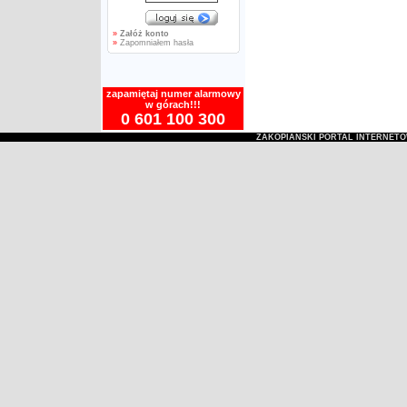
»
Załóż konto
»
Zapomniałem hasła
zapamiętaj numer alarmowy
w górach!!!
0 601 100 300
ZAKOPIAŃSKI PORTAL INTERNET