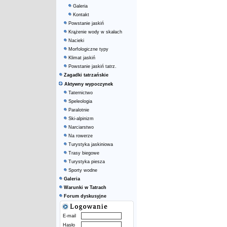
Galeria
Kontakt
Powstanie jaskiń
Krążenie wody w skałach
Nacieki
Morfologiczne typy
Klimat jaskiń
Powstanie jaskiń tatrz.
Zagadki tatrzańskie
Aktywny wypoczynek
Taternictwo
Speleologia
Paralotnie
Ski-alpinizm
Narciarstwo
Na rowerze
Turystyka jaskiniowa
Trasy biegowe
Turystyka piesza
Sporty wodne
Galeria
Warunki w Tatrach
Forum dyskusyjne
E-mail
Hasło