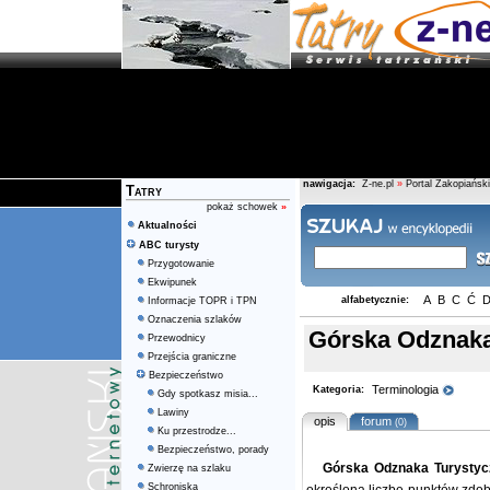
nawigacja:
Z-ne.pl
»
Portal Zakopiański
Tatry
pokaż schowek
»
Aktualności
ABC turysty
Przygotowanie
Ekwipunek
A
B
C
Ć
alfabetycznie:
Informacje TOPR i TPN
Oznaczenia szlaków
Górska Odznaka
Przewodnicy
Przejścia graniczne
Bezpieczeństwo
Terminologia
Kategoria:
Gdy spotkasz misia...
Lawiny
opis
forum
(0)
Ku przestrodze...
Bezpieczeństwo, porady
Górska Odznaka Turysty
Zwierzę na szlaku
Schroniska