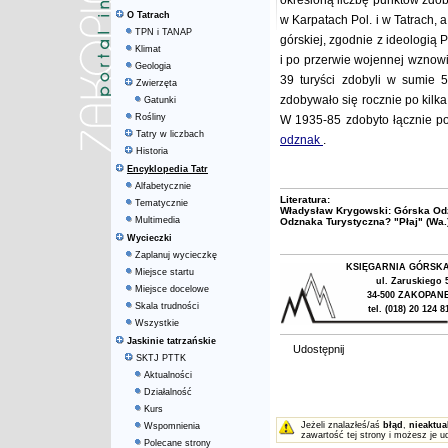
określoną liczbę punktów zdo
O Tatrach
w Karpatach Pol. i w Tatrach, 
TPN i TANAP
górskiej, zgodnie z ideologią
Klimat
i po przerwie wojennej wzno
Geologia
39 turyści zdobyli w sumie 5
Zwierzęta
zdobywało się rocznie po kilk
Gatunki
Rośliny
W 1935-85 zdobyto łącznie 
Tatry w liczbach
odznak
.
Historia
Encyklopedia Tatr
Alfabetycznie
Literatura:
Tematycznie
Władysław Krygowski: Górska Odzn
Multimedia
Odznaka Turystyczna? "Płaj" (Wa.)
Wycieczki
Zaplanuj wycieczkę
KSIĘGARNIA GÓRSK
Miejsce startu
ul. Zaruskiego 
Miejsce docelowe
34-500 ZAKOPAN
Skala trudności
tel. (018) 20 124 8
Wszystkie
Jaskinie tatrzańskie
Udostępnij
SKTJ PTTK
Aktualności
Działalność
Kurs
Jeżeli znalazłeś/aś
błąd
,
nieaktua
Wspomnienia
zawartość tej strony i możesz je u
Polecane strony