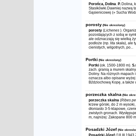
Porońca, Dolina
.
P.
Dolina, k
Stasikówki.Dawniej nazwą t
Gąsienicowej (» Sucha Wod
porosty
(Nie okreslony)
porosty
(
Lichenes
). Organi
pozostających z sobą w symbi
ale odznaczają się wielką ży
podłoże (np. lita skała), ale
cienistych, wilgotnych, po...
Portki
(Nie okreslony)
Portki
(ok. 1500-1800 m).
S.
zach. granią a murem skalny
Doliny. Na różnych mapach i w
oznacza albo opisane wyżej 
Bździochową Kopę, a także w
porzeczka skalna
(Nie okre
porzeczka skalna
(
Ribes p
krzew górski, do 2 m wysoki,
dłoniasto 3-5-klapowe, czer
zwisłych gronach. Występuje
m, najniżej: Zakopane 800 m.
Posadzki Józef
(Nie okreslo
Posadzki Józef
(18 III 1943 