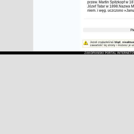
przew. Martin Spitzkopf w 1
Józef Tatar w 1898.Nazwa M.
niem. i węg. uczczono »Jan
Pi
Jeżeli znalazłeś/aś
błąd
,
nieaktua
zawartość tej strony i możesz je u
ZAKOPIAŃSKI PORTAL INTERNET