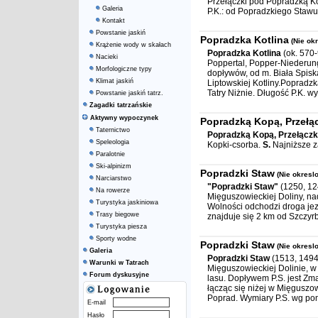
Przełączki pod Popradzką K
Galeria
P.K.: od Popradzkiego Stawu
Kontakt
Powstanie jaskiń
Popradzka Kotlina
(Nie ok
Krążenie wody w skałach
Popradzka Kotlina
(ok. 570-
Nacieki
Poppertal, Popper-Niederun
Morfologiczne typy
dopływów, od m. Biała Spiska
Klimat jaskiń
Liptowskiej Kotliny.Popradzką
Tatry Niżnie. Długość P.K. wy
Powstanie jaskiń tatrz.
Zagadki tatrzańskie
Aktywny wypoczynek
Popradzką Kopą, Przełą
Taternictwo
Popradzką Kopą, Przełączk
Speleologia
Kopki-csorba.
S.
Najniższe z
Paralotnie
Ski-alpinizm
Popradzki Staw
(Nie okresl
Narciarstwo
"Popradzki Staw"
(1250, 12
Na rowerze
Mięguszowieckiej Doliny, na
Turystyka jaskiniowa
Wolności odchodzi droga je
Trasy biegowe
znajduje się 2 km od Szczyr
Turystyka piesza
Sporty wodne
Popradzki Staw
(Nie okresl
Galeria
Popradzki Staw
(1513, 1494
Warunki w Tatrach
Mięguszowieckiej Dolinie, w 
Forum dyskusyjne
lasu. Dopływem P.S. jest Zma
łącząc się niżej w Mięguszo
Poprad. Wymiary P.S. wg pom
E-mail
Hasło