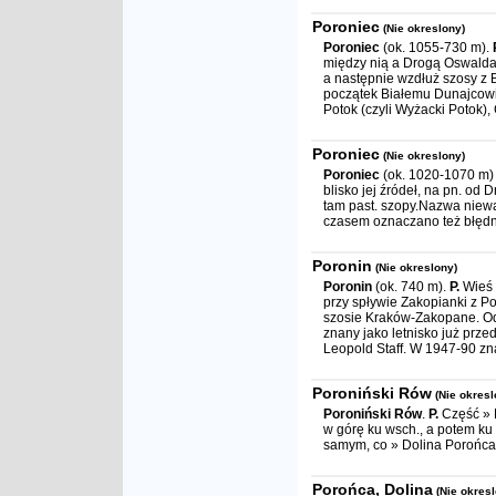
Poroniec
(Nie okreslony)
Poroniec
(ok. 1055-730 m).
między nią a Drogą Oswalda B
a następnie wzdłuż szosy z B
początek Białemu Dunajcowi
Potok (czyli Wyżacki Potok)
Poroniec
(Nie okreslony)
Poroniec
(ok. 1020-1070 m)
blisko jej źródeł, na pn. od
tam past. szopy.Nazwa niew
czasem oznaczano też błędn
Poronin
(Nie okreslony)
Poronin
(ok. 740 m).
P.
Wieś 
przy spływie Zakopianki z Po
szosie Kraków-Zakopane. Odg
znany jako letnisko już prze
Leopold Staff. W 1947-90 zna
Poroniński Rów
(Nie okresl
Poroniński Rów
.
P.
Część » 
w górę ku wsch., a potem ku
samym, co » Dolina Porońca 
Porońca, Dolina
(Nie okres