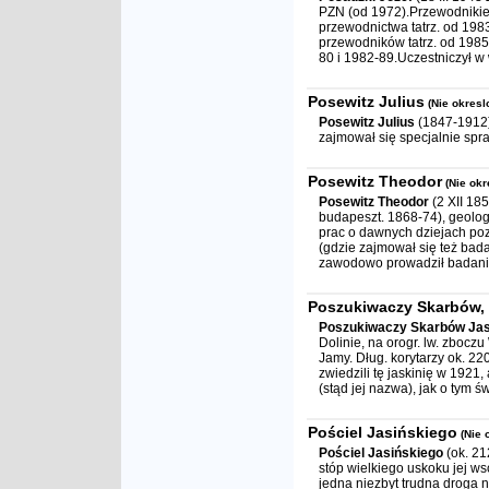
PZN (od 1972).Przewodnikiem t
przewodnictwa tatrz. od 198
przewodników tatrz. od 198
80 i 1982-89.Uczestniczył w
Posewitz Julius
(Nie okresl
Posewitz Julius
(1847-1912).
zajmował się specjalnie spr
Posewitz Theodor
(Nie okr
Posewitz Theodor
(2 XII 18
budapeszt. 1868-74), geolog 
prac o dawnych dziejach po
(gdzie zajmował się też bada
zawodowo prowadził badania g
Poszukiwaczy Skarbów, 
Poszukiwaczy Skarbów Jas
Dolinie, na orogr. lw. zbo
Jamy. Dług. korytarzy ok. 22
zwiedzili tę jaskinię w 192
(stąd jej nazwa), jak o tym św
Pościel Jasińskiego
(Nie 
Pościel Jasińskiego
(ok. 21
stóp wielkiego uskoku jej ws
jedna niezbyt trudna droga 