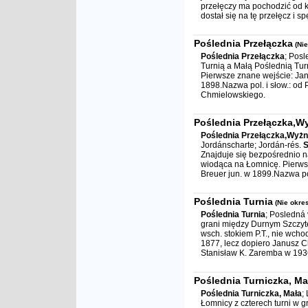
przełęczy ma pochodzić od k
dostał się na tę przełęcz i spę
Poślednia Przełączka
(Ni
Poślednia Przełączka
; Posl
Turnią a Małą Poślednią Tur
Pierwsze znane wejście: Jan
1898.Nazwa pol. i słow.: od
Chmielowskiego.
Poślednia Przełączka,W
Poślednia Przełączka,Wyżn
Jordánscharte; Jordán-rés.
S
Znajduje się bezpośrednio n
wiodąca na Łomnicę. Pierwsz
Breuer jun. w 1899.Nazwa pol
Poślednia Turnia
(Nie okre
Poślednia Turnia
; Posledná 
grani między Durnym Szczyt
wsch. stokiem P.T., nie wcho
1877, lecz dopiero Janusz C
Stanisław K. Zaremba w 193
Poślednia Turniczka, Ma
Poślednia Turniczka, Mała
;
Łomnicy z czterech turni w g