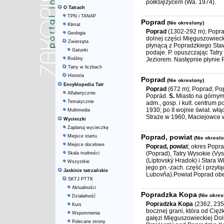
półksiężycem
(Wa. 1974).
O Tatrach
TPN i TANAP
Poprad
(Nie okreslony)
Klimat
Poprad
(1302-292 m); Popra
Geologia
dolnej części Mięguszowieck
Zwierzęta
płynącą z Popradzkiego Staw
Gatunki
podaje. P. opuszczając Tat
Rośliny
Jeziorem. Następnie płynie P
Tatry w liczbach
Historia
Poprad
(Nie okreslony)
Encyklopedia Tatr
Poprad
(672 m); Poprad; Popr
Alfabetycznie
Poprád.
S.
Miasto na górnym 
Tematycznie
adm., gosp. i kult. centrum
1930; po II wojnie świat. wł
Multimedia
Straże w 1960, Maciejowce w
Wycieczki
Zaplanuj wycieczkę
Poprad, powiat
Miejsce startu
(Nie okreslo
Miejsce docelowe
Poprad, powiat
; okres Popr
(Poprad), Tatry Wysokie (Vy
Skala trudności
(Liptovský Hradok) i Stara 
Wszystkie
jego pn.-zach. część i przy
Jaskinie tatrzańskie
Lubovňa).Powiat Poprad obej
SKTJ PTTK
Aktualności
Popradzka Kopa
(Nie okres
Działalność
Popradzka Kopa
(2362, 235
Kurs
bocznej grani, która od Cięż
Wspomnienia
gałęzi Mięguszowieckiej Dol
Polecane strony