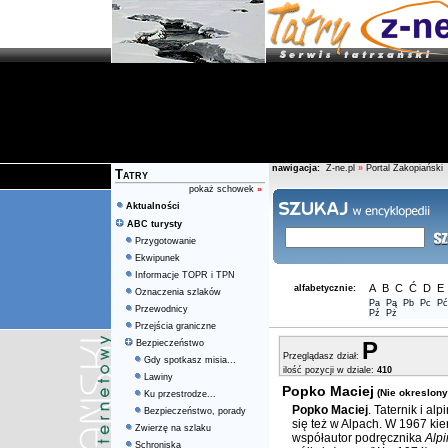
nawigacja:
Z-ne.pl
»
Portal Zakopiański
Tatry
pokaż schowek
»
Aktualności
ABC turysty
Przygotowanie
Ekwipunek
Informacje TOPR i TPN
A
B
C
Ć
D
E
alfabetycznie:
Oznaczenia szlaków
Pa
Pą
Pb
Pc
Pć
Przewodnicy
Pź
Pż
Przejścia graniczne
P
Bezpieczeństwo
Przeglądasz dział:
Gdy spotkasz misia...
ilość pozycji w dziale:
410
Lawiny
Popko Maciej
(Nie okreslony
Ku przestrodze...
Popko Maciej
. Taternik i al
Bezpieczeństwo, porady
się też w Alpach. W 1967 kie
Zwierzę na szlaku
współautor podręcznika
Alp
Schroniska