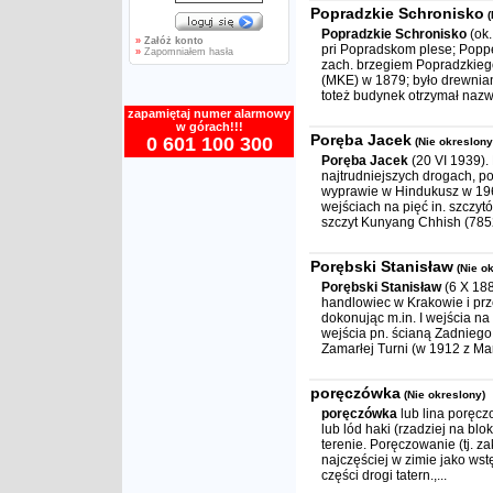
Popradzkie Schronisko
(
Popradzkie Schronisko
(ok.
»
Załóż konto
pri Popradskom plese; Popp
»
Zapomniałem hasła
zach. brzegiem Popradzkiego
(MKE) w 1879; było drewnian
toteż budynek otrzymał nazw
zapamiętaj numer alarmowy
w górach!!!
Poręba Jacek
0 601 100 300
(Nie okreslony
Poręba Jacek
(20 VI 1939). 
najtrudniejszych drogach, pod
wyprawie w Hindukusz w 1966
wejściach na pięć in. szczyt
szczyt Kunyang Chhish (7852 
Porębski Stanisław
(Nie o
Porębski Stanisław
(6 X 188
handlowiec w Krakowie i prz
dokonując m.in. I wejścia n
wejścia pn. ścianą Zadniego
Zamarłej Turni (w 1912 z Ma
poręczówka
(Nie okreslony)
poręczówka
lub lina poręcz
lub lód haki (rzadziej na blo
terenie. Poręczowanie (tj. z
najczęściej w zimie jako ws
części drogi tatern.,...