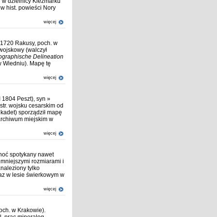
i w dzielnicy Kiezmarku
w hist. powieści Nory
więcej
I 1720 Rakusy, poch. w
 wojskowy (walczył
ographische Delineation
w Wiedniu). Mapę tę
więcej
I 1804 Peszt), syn »
ustr. wojsku cesarskim od
 kadet) sporządził mapę
 archiwum miejskim w
więcej
choć spotykany nawet
 mniejszymi rozmiarami i
znaleziony tylko
raz w lesie świerkowym w
więcej
och. w Krakowie).