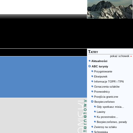
Tatry
pokaż schowek
»
Aktualności
ABC turysty
Przygotowanie
Ekwipunek
Informacje TOPR i TPN
Oznaczenia szlaków
Przewodnicy
Przejścia graniczne
Bezpieczeństwo
Gdy spotkasz misia...
Lawiny
Ku przestrodze...
Bezpieczeństwo, porady
Zwierzę na szlaku
Schroniska