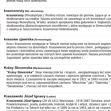
jednak mają cech autentyzmu.
krasnorosty
(Nie okreslony)
krasnorosty
(
Rhodophyta
). Rośliny niższe, należące do glonów, żyjące gł. 
słodkowodne są rzadkie. Nazwa pochodzi od zawartego w ich komórkach cz
zwanego fikoerytryną. W tatrz. wodach spotykamy kilka gatunków k. Najbardzi
słodkowodna (
Batrachospermum moniliforme
), która występuje w Smreczyńs
z cieplicy w Jaszczurówce. Krasnorost
Hildenbrandia...
krasowe zjawiska
(Terminologia)
Kras i krasowienie występuje w Tatrach niemal wyłącznie na terenach wapie
stopniu również na dolomitach. Krasowienie jest to proces chem., polegający
(wapieni i dolomitów) przez zawierające kwas węglowy wody powierzchniowe
ten powoduje tworzenie się różnych form zjawisk krasowych. Nazwa pochodzi 
Jugosławii, gdzie zjawiska takie są szczególnie wybitne i...
Krásy Slovenska
(Wydawnictwo)
"Krásy Slovenska"
. Słow. miesięcznik tur. i krajozn., uwzględniający też szer
speleologię , a w ostatnich czasach również i alpinizm (głównie czechosł.). T
dużo miejsca. Czasopismo to zaczęło ukazywać się w 1921; w 1993 rocznik 
treściowym jest mn.w. odpowiednikiem zarówno "Wierchów " jak i "Taternika ",
"Światowida ", chociaż od nich wszystkich...
Kraszewski Józef Ignacy
(Ludzie)
Kraszewski Józef Ignacy
(28 VII 1812 Warszawa - 19 III 1887 Genewa, poch.
Powieściopisarz, poeta, publicysta, historyk, krytyk lit. i artyst., działacz społ. i 
Na Podtatrzu i w Tatrach był tylko raz, w 1866 (a nie w 1863, jak to się czasem