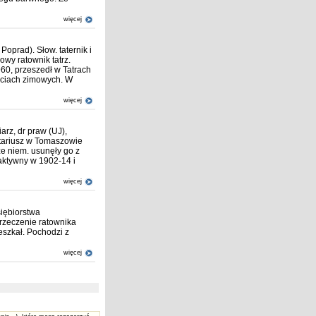
więcej
Poprad). Słow. taternik i
owy ratownik tatrz.
960, przeszedł w Tatrach
jściach zimowych. W
więcej
iarz, dr praw (UJ),
otariusz w Tomaszowie
e niem. usunęły go z
 aktywny w 1902-14 i
więcej
siębiorstwa
rzeczenie ratownika
szkał. Pochodzi z
więcej