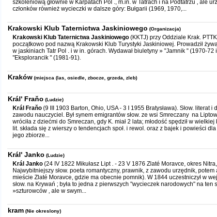
szkoleniową głównie w Karpatach Pol ., m.in. w Tatrach i na Podtatrzu , ale u
członków również wycieczki w dalsze góry: Bułgarii (1969, 1970,...
Krakowski Klub Taternictwa Jaskiniowego
(Organizacja)
Krakowski Klub Taternictwa Jaskiniowego
(KKTJ) przy Oddziale Krak. PTTK.
początkowo pod nazwą Krakowski Klub Turystyki Jaskiniowej. Prowadził żyw
w jaskiniach Tatr Pol . i w in. górach. Wydawał biuletyny » "Jamnik " (1970-72 
"Eksplorancik " (1981-91).
Kraków
(miejsca (las, osiedle, zbocze, grzeda, zleb)
Král' Fraňo
(Ludzie)
Král Fraňo
(9 III 1903 Barton, Ohio, USA - 3 I 1955 Bratysława). Słow. literat i 
zawodu nauczyciel. Był synem emigrantów słow. ze wsi Smreczany na Liptowie 
wróciła z dziećmi do Smreczan, gdy K. miał 2 lata; młodość spędził w wielkiej
lit. składa się z wierszy o tendencjach społ. i rewol. oraz z bajek i powieści dla
jego zbiorze...
Král' Janko
(Ludzie)
Král Janko
(24 IV 1822 Mikułasz Lipt . - 23 V 1876 Zlaté Moravce, okres Nitra,
Najwybitniejszy słow. poeta romantyczny, prawnik, z zawodu urzędnik, pote
mieście Zlaté Moravce, gdzie ma obecnie pomnik). W 1844 uczestniczył w wej
słow. na Krywań ; była to jedna z pierwszych "wycieczek narodowych" na ten s
»szturowców , ale w swym...
kram
(Nie okreslony)