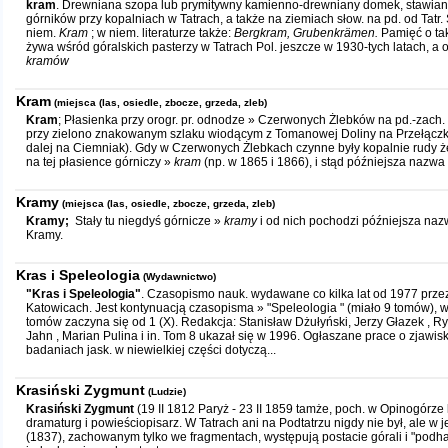
kram
. Drewniana szopa lub prymitywny kamienno-drewniany domek, stawian
górników przy kopalniach w Tatrach, a także na ziemiach słow. na pd. od Tatr.
niem.
Kram
; w niem. literaturze także:
Bergkram, Grubenkrämen.
Pamięć o ta
żywa wśród góralskich pasterzy w Tatrach Pol. jeszcze w 1930-tych latach, a o
kramów
Kram
(miejsca (las, osiedle, zbocze, grzeda, zleb)
Kram
; Płasienka przy orogr. pr. odnodze » Czerwonych Żlebków na pd.-zach.
przy zielono znakowanym szlaku wiodącym z Tomanowej Doliny na Przełączk
dalej na Ciemniak). Gdy w Czerwonych Żlebkach czynne były kopalnie rudy że
na tej płasience górniczy »
kram
(np. w 1865 i 1866), i stąd późniejsza nazwa 
Kramy
(miejsca (las, osiedle, zbocze, grzeda, zleb)
Kramy;
Stały tu niegdyś górnicze »
kramy
i od nich pochodzi późniejsza naz
Kramy.
Kras i Speleologia
(Wydawnictwo)
"Kras i Speleologia"
. Czasopismo nauk. wydawane co kilka lat od 1977 przez
Katowicach. Jest kontynuacją czasopisma » "Speleologia " (miało 9 tomów), 
tomów zaczyna się od 1 (X). Redakcja: Stanisław Dżułyński, Jerzy Głazek , Rys
Jahn , Marian Pulina i in. Tom 8 ukazał się w 1996. Ogłaszane prace o zjawis
badaniach jask. w niewielkiej części dotyczą...
Krasiński Zygmunt
(Ludzie)
Krasiński Zygmunt
(19 II 1812 Paryż - 23 II 1859 tamże, poch. w Opinogórze
dramaturg i powieściopisarz. W Tatrach ani na Podtatrzu nigdy nie był, ale w
(1837), zachowanym tylko we fragmentach, występują postacie górali i "podha