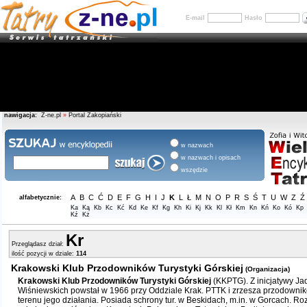
E-mail
Hasło
nawigacja:
Z-ne.pl
»
Portal Zakopiański
w nazwach
w nazwach i opisach
wszędzie
A
B
C
Ć
D
E
F
G
H
I
J
K
L
Ł
M
N
O
P
R
S
Ś
T
U
W
Z
Ź
alfabetycznie:
Ka
Ką
Kb
Kc
Kć
Kd
Ke
Kf
Kg
Kh
Ki
Kj
Kk
Kl
Kł
Km
Kn
Kń
Ko
Kó
Kp
Kź
Kż
Kr
Przeglądasz dział:
ilość pozycji w dziale:
114
Krakowski Klub Przodowników Turystyki Górskiej
(Organizacja)
Krakowski Klub Przodowników Turystyki Górskiej
(KKPTG). Z inicjatywy Jad
Wiśniewskich powstał w 1966 przy Oddziale Krak. PTTK i zrzesza przodowników
terenu jego działania. Posiada schrony tur. w Beskidach, m.in. w Gorcach. Rozw