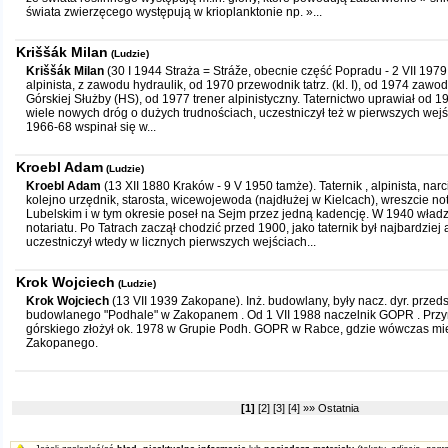
świata zwierzęcego występują w krioplanktonie np. »...
Kriššák Milan
(Ludzie)
Kriššák Milan
(30 I 1944 Straża = Stráže, obecnie część Popradu - 2 VII 1979 
alpinista, z zawodu hydraulik, od 1970 przewodnik tatrz. (kl. I), od 1974 zawod
Górskiej Służby (HS), od 1977 trener alpinistyczny. Taternictwo uprawiał od 1
wiele nowych dróg o dużych trudnościach, uczestniczył też w pierwszych we
1966-68 wspinał się w...
Kroebl Adam
(Ludzie)
Kroebl Adam
(13 XII 1880 Kraków - 9 V 1950 tamże). Taternik , alpinista, narc
kolejno urzędnik, starosta, wicewojewoda (najdłużej w Kielcach), wreszcie n
Lubelskim i w tym okresie poseł na Sejm przez jedną kadencję. W 1940 władz
notariatu. Po Tatrach zaczął chodzić przed 1900, jako taternik był najbardziej
uczestniczył wtedy w licznych pierwszych wejściach...
Krok Wojciech
(Ludzie)
Krok Wojciech
(13 VII 1939 Zakopane). Inż. budowlany, były nacz. dyr. przed
budowlanego "Podhale" w Zakopanem . Od 1 VII 1988 naczelnik GOPR . Przy
górskiego złożył ok. 1978 w Grupie Podh. GOPR w Rabce, gdzie wówczas mie
Zakopanego.
[1]
[2]
[3]
[4]
»»
Ostatnia