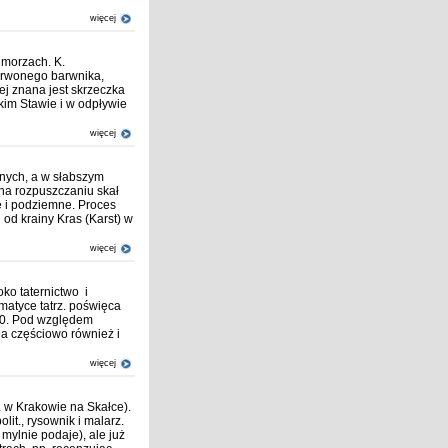
więcej
w morzach. K.
erwonego barwnika,
ej znana jest skrzeczka
kim Stawie i w odpływie
więcej
nnych, a w słabszym
 na rozpuszczaniu skał
 i podziemne. Proces
od krainy Kras (Karst) w
więcej
oko taternictwo i
ematyce tatrz. poświęca
70. Pod względem
 a częściowo również i
więcej
 w Krakowie na Skałce).
polit., rysownik i malarz.
 mylnie podaje), ale już