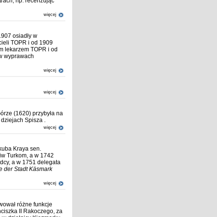
atrach, np. recenzując
więcej
1907 osiadły w
cieli TOPR i od 1909
zym lekarzem TOPR i od
e w wyprawach
więcej
więcej
órze (1620) przybyła na
 dziejach Spisza .
więcej
akuba Kraya sen.
ciw Turkom, a w 1742
adcy, a w 1751 delegata
e der Stadt Käsmark
więcej
awował różne funkcje
nciszka II Rakoczego, za