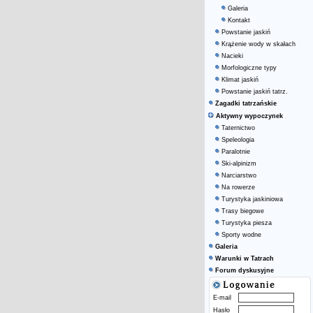
Galeria
Kontakt
Powstanie jaskiń
Krążenie wody w skałach
Nacieki
Morfologiczne typy
Klimat jaskiń
Powstanie jaskiń tatrz.
Zagadki tatrzańskie
Aktywny wypoczynek
Taternictwo
Speleologia
Paralotnie
Ski-alpinizm
Narciarstwo
Na rowerze
Turystyka jaskiniowa
Trasy biegowe
Turystyka piesza
Sporty wodne
Galeria
Warunki w Tatrach
Forum dyskusyjne
E-mail
Hasło