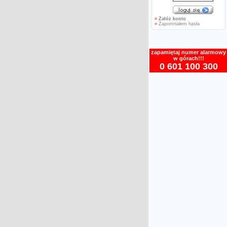
»
Załóż konto
»
Zapomniałem hasła
zapamiętaj numer alarmowy
w górach!!!
0 601 100 300