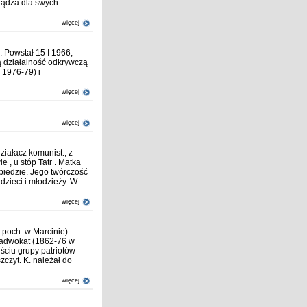
rządza dla swych
więcej
 Powstał 15 I 1966,
ą działalność odkrywczą
i 1976-79) i
więcej
więcej
działacz komunist., z
, u stóp Tatr . Matka
 biedzie. Jego twórczość
 dzieci i młodzieży. W
więcej
 poch. w Marcinie).
m adwokat (1862-76 w
ściu grupy patriotów
zczyt. K. należał do
więcej