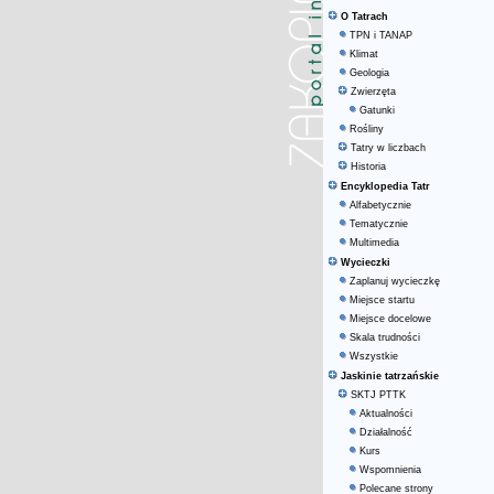
O Tatrach
TPN i TANAP
Klimat
Geologia
Zwierzęta
Gatunki
Rośliny
Tatry w liczbach
Historia
Encyklopedia Tatr
Alfabetycznie
Tematycznie
Multimedia
Wycieczki
Zaplanuj wycieczkę
Miejsce startu
Miejsce docelowe
Skala trudności
Wszystkie
Jaskinie tatrzańskie
SKTJ PTTK
Aktualności
Działalność
Kurs
Wspomnienia
Polecane strony