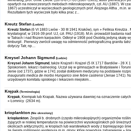
Mineralog, prof. Uniw. Lwow. (1870-87) i UJ (1887-1903), autor pierwszych po
opartych na nowoczesnych metodach mikroskopowych, czł. AU (1887). W czas
1867) uczestniczył w wycieczkach geologicznych prof. Alojzego Altha , m.in. w T
Rezultatem tych wycieczek było kilka prac z...
Kreutz Stefan
(Ludzie)
Kreutz Stefan
(6 VI 1883 Lwów - 30 III 1941 Kraków), syn » Feliksa Kreutza . M
krystalograf, w 1916-39 prof. UJ, czł. PAU (1918). M.in. prowadził badania nad
w Tatrach i nad fliszem karpackim. Odkrył w 1908 pod Osobitą jedyną skałę 
limburgit . Pierwszy zwrócił uwagę na odmienność petrograficzną granitu tatrz 
dotyczy Tatr, np....
Kreysel Johann Sigmund
(Ludzie)
Kreysel Johann Sigmund
, także Krajzell i Krajzel (5 IX 1717 Bardiów - 28 X
Spiskoniem. lekarz i balneolog. Uczył się w gimnazjach w Bratysławie i Toruniu
Jenie (od 1737), gdzie w 1741 został doktorem medycyny na podstawie rozp
inauguralis medica de morbo Hungarico sive febre castrensi
(Jenae 1741). Na
urzędowym komitatu spiskiego i lekarzem miejskim...
Krępak
(Terminologia)
Krępak
, Krempak lub Krapak. Nazwa używana dawniej na oznaczenie całych K
» Łomnicy (2634 m).
krioplankton
(Nie okreslony)
krioplankton
. Zespół b. drobnych (często mikroskopijnych) organizmów roślin
żyjących w niskiej temperaturze na powierzchni wysokogórskich pól śnieżnyc
okolicach arktycznych), w kroplach lub warstewkach wody z topniejącego śnieg
ze świata roślinnego występują m.in. glony, które powodują zabarwienie » ś