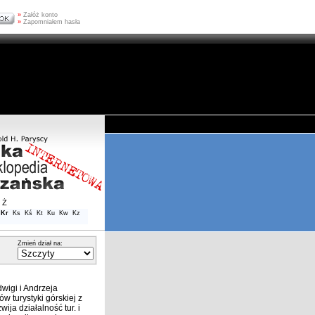
»
Załóż konto
»
Zapomniałem hasła
Ż
Kr
Ks
Kś
Kt
Ku
Kw
Kz
Zmień dział na:
wigi i Andrzeja
 turystyki górskiej z
ija działalność tur. i