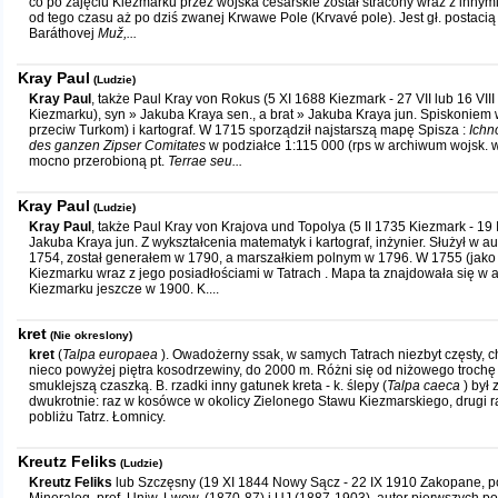
co po zajęciu Kiezmarku przez wojska cesarskie został stracony wraz z innym
od tego czasu aż po dziś zwanej Krwawe Pole (Krvavé pole). Jest gł. postacią 
Baráthovej
Muž,...
Kray Paul
(Ludzie)
Kray Paul
, także Paul Kray von Rokus (5 XI 1688 Kiezmark - 27 VII lub 16 VII
Kiezmarku), syn » Jakuba Kraya sen., a brat » Jakuba Kraya jun. Spiskoniem
przeciw Turkom) i kartograf. W 1715 sporządził najstarszą mapę Spisza :
Ichn
des ganzen Zipser Comitates
w podziałce 1:115 000 (rps w archiwum wojsk. 
mocno przerobioną pt.
Terrae seu...
Kray Paul
(Ludzie)
Kray Paul
, także Paul Kray von Krajova und Topolya (5 II 1735 Kiezmark - 19 
Jakuba Kraya jun. Z wykształcenia matematyk i kartograf, inżynier. Służył w a
1754, został generałem w 1790, a marszałkiem polnym w 1796. W 1755 (jako
Kiezmarku wraz z jego posiadłościami w Tatrach . Mapa ta znajdowała się w
Kiezmarku jeszcze w 1900. K....
kret
(Nie okreslony)
kret
(
Talpa europaea
). Owadożerny ssak, w samych Tatrach niezbyt częsty, 
nieco powyżej piętra kosodrzewiny, do 2000 m. Różni się od niżowego trochę
smuklejszą czaszką. B. rzadki inny gatunek kreta - k. ślepy (
Talpa caeca
) był 
dwukrotnie: raz w kosówce w okolicy Zielonego Stawu Kiezmarskiego, drugi 
pobliżu Tatrz. Łomnicy.
Kreutz Feliks
(Ludzie)
Kreutz Feliks
lub Szczęsny (19 XI 1844 Nowy Sącz - 22 IX 1910 Zakopane, p