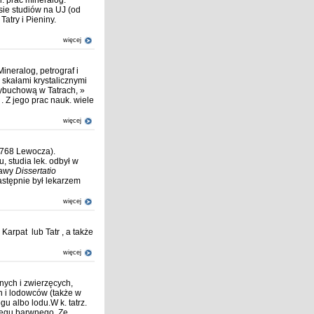
l. prac mineralog.
ie studiów na UJ (od
atry i Pieniny.
więcej
ineralog, petrograf i
 skałami krystalicznymi
wybuchową w Tatrach, »
. Z jego prac nauk. wiele
więcej
 1768 Lewocza).
, studia lek. odbył w
rawy
Dissertatio
stępnie był lekarzem
więcej
arpat lub Tatr , a także
więcej
nych i zwierzęcych,
h i lodowców (także w
u albo lodu.W k. tatrz.
niegu barwnego. Ze