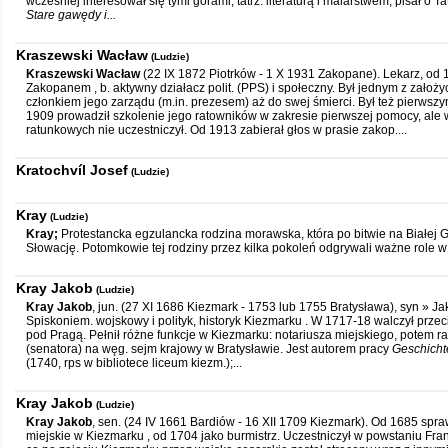
wcześniej interesował się tymi górami, tatrz. literaturą i malarstwem, pisał o T
Stare gawędy i...
Kraszewski Wacław
(Ludzie)
Kraszewski Wacław
(22 IX 1872 Piotrków - 1 X 1931 Zakopane). Lekarz, od 
Zakopanem , b. aktywny działacz polit. (PPS) i społeczny. Był jednym z założy
członkiem jego zarządu (m.in. prezesem) aż do swej śmierci. Był też pierws
1909 prowadził szkolenie jego ratowników w zakresie pierwszej pomocy, al
ratunkowych nie uczestniczył. Od 1913 zabierał głos w prasie zakop....
Kratochvíl Josef
(Ludzie)
Kray
(Ludzie)
Kray;
Protestancka egzulancka rodzina morawska, która po bitwie na Białej G
Słowację. Potomkowie tej rodziny przez kilka pokoleń odgrywali ważne role w
Kray Jakob
(Ludzie)
Kray Jakob
, jun. (27 XI 1686 Kiezmark - 1753 lub 1755 Bratysława), syn » J
Spiskoniem. wojskowy i polityk, historyk Kiezmarku . W 1717-18 walczył prze
pod Pragą. Pełnił różne funkcje w Kiezmarku: notariusza miejskiego, potem r
(senatora) na węg. sejm krajowy w Bratysławie. Jest autorem pracy
Geschicht
(1740, rps w bibliotece liceum kiezm.);...
Kray Jakob
(Ludzie)
Kray Jakob
, sen. (24 IV 1661 Bardiów - 16 XII 1709 Kiezmark). Od 1685 spr
miejskie w Kiezmarku , od 1704 jako burmistrz. Uczestniczył w powstaniu Fra