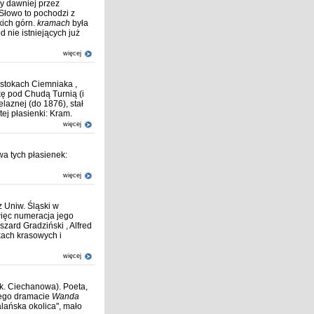
y dawniej przez
 Słowo to pochodzi z
kich górn.
kramach
była
d nie istniejących już
więcej
 stokach Ciemniaka ,
ę pod Chudą Turnią (i
laznej (do 1876), stał
tej płasienki: Kram.
więcej
wa tych płasienek:
więcej
 Uniw. Śląski w
więc numeracja jego
zard Gradziński , Alfred
kach krasowych i
więcej
 k. Ciechanowa). Poeta,
 jego dramacie
Wanda
lańska okolica", mało