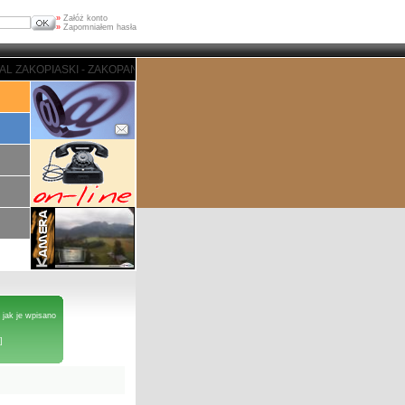
»
Załóż konto
»
Zapomniałem hasła
 - ZAKOPANE - PORTAL ZAKOPIASKI - ZAKOPANE - PORTAL ZAKOPIASKI - ZA
 jak je wpisano
]