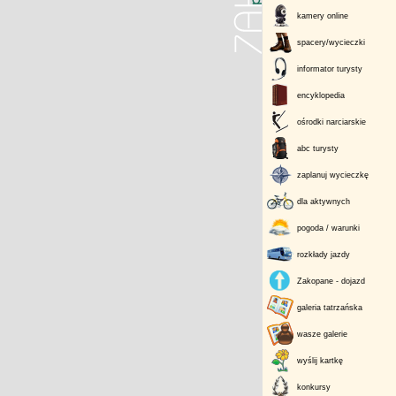
kamery online
spacery/wycieczki
informator turysty
encyklopedia
ośrodki narciarskie
abc turysty
zaplanuj wycieczkę
dla aktywnych
pogoda / warunki
rozkłady jazdy
Zakopane - dojazd
galeria tatrzańska
wasze galerie
wyślij kartkę
konkursy