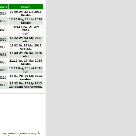
ytano
ostatni
20:00 Wt, 23 Lip 2019
2617
Kristin
19:29 Pią, 16 Lis 2018
9260
Kristin
19:44 Czw, 21 Wrz
4823
2017
rolf
13:22 Wt, 03 Sty 2017
2078
elat
11:02 Śr, 18 Maj 2016
3895
Alicja21
17:43 Wt, 25 Sie 2015
2631
elat
21:12 Wt, 17 Mar 2015
8978
Kristin
19:41 Pią, 13 Lut 2015
0016
rolf
18:51 Pn, 29 Lip 2013
6216
ewalina
12:32 Pn, 29 Lip 2013
8803
ZakopaneApartamenty
reść wypowiedzi zamieszczanych