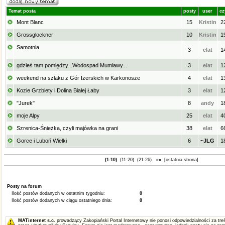
Temat posta
posty
user
cz
Mont Blanc
15
Kristin
2
Grossglockner
10
Kristin
1
Samotnia
3
elat
1
gdzieś tam pomiędzy...Wodospad Mumlawy...
3
elat
1
weekend na szlaku z Gór Izerskich w Karkonosze
4
elat
1
Kozie Grzbiety i Dolina Białej Łaby
3
elat
1
"Jurek"
8
andy
1
moje Alpy
25
elat
4
Szrenica-Śnieżka, czyli majówka na grani
38
elat
6
Gorce i Luboń Wielki
6
~JLG
1
(1-10)
(11-20)
(21-26)
»»
[ostatnia strona]
Posty na forum
Ilość postów dodanych w ostatnim tygodniu:
0
Ilość postów dodanych w ciągu ostatniego dnia:
0
MATinternet s.c.
prowadzący Zakopiański Portal Internetowy nie ponosi odpowiedzialności za t