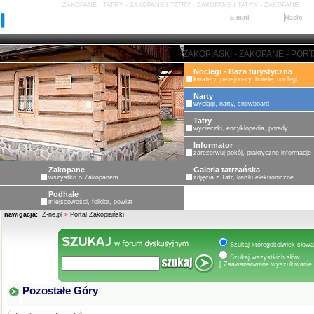
ZAKOPANE I TATRY - ZAKOPANE I TATRY - ZAKOPANE I TATRY - ZAKOPANE
E-mail
Hasło
ZAKOPANE - PORTAL ZAKOPIASKI
Noclegi - Baza turystyczna
kwatery, pensjonaty, hotele, noclegi
Narty
wyciągi, narty, snowboard
Tatry
wycieczki, encyklopedia, porady
Informator
zarezerwuj pokój, praktyczne informacje
Zakopane
Galeria tatrzańska
wszystko o Zakopanem
zdjęcia z Tatr, kartki elektroniczne
Podhale
miejscowości, folklor, powiat
nawigacja:
Z-ne.pl
»
Portal Zakopiański
Szukaj któregokolwiek słowa
Szukaj wszystkich słów
[ Zaawansowane wyszukiwanie 
Pozostałe Góry