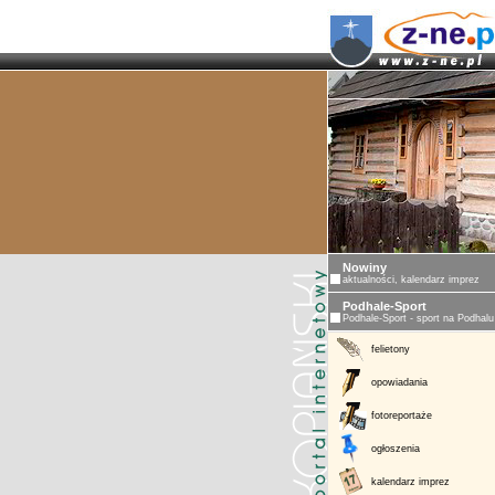
Nowiny
aktualności, kalendarz imprez
Podhale-Sport
Podhale-Sport - sport na Podhalu
felietony
opowiadania
fotoreportaże
ogłoszenia
kalendarz imprez