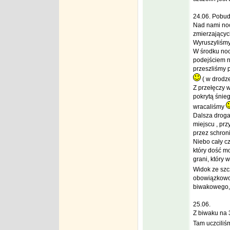
24.06. Pobud
Nad nami noc
zmierzającyc
Wyruszyliśmy 
W środku noc
podejściem na
przeszliśmy p
( w drodze
Z przełęczy 
pokrytą śnieg
wracaliśmy
Dalsza droga
miejscu , prz
przez schron
Niebo cały cz
który dość m
grani, który 
Widok ze szcz
obowiązkowo 
biwakowego, 
25.06.
Z biwaku na 
Tam uczciliś