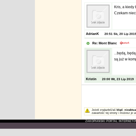
Kris, a kiedy
Czekam nieci
AdrianK
20:51 Sb, 20 Lip 201
Re: Mont Blanc
...będą, będ
są już w kom
Kristin
20:00 Wt, 23 Lip 2019
Jeżeli znalazłeś/aś
błąd
,
nieaktua
zawartość tej strony i możesz je u
ZAKOPIAŃSKI PORTAL INTERNET