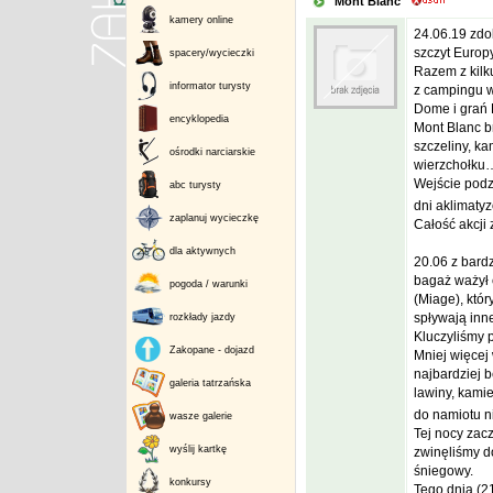
Mont Blanc
kamery online
24.06.19 zdo
szczyt Europy
spacery/wycieczki
Razem z kilk
informator turysty
z campingu w
Dome i grań 
encyklopedia
Mont Blanc br
szczeliny, k
ośrodki narciarskie
wierzchołku
Wejście podzi
abc turysty
dni aklimaty
zaplanuj wycieczkę
Całość akcji 
dla aktywnych
20.06 z bard
bagaż ważył 
pogoda / warunki
(Miage), któr
spływają inne
rozkłady jazdy
Kluczyliśmy 
Zakopane - dojazd
Mniej więcej 
najbardziej 
galeria tatrzańska
lawiny, kami
do namiotu n
wasze galerie
Tej nocy zac
wyślij kartkę
zwinęliśmy do
śniegowy.
konkursy
Tego dnia (21