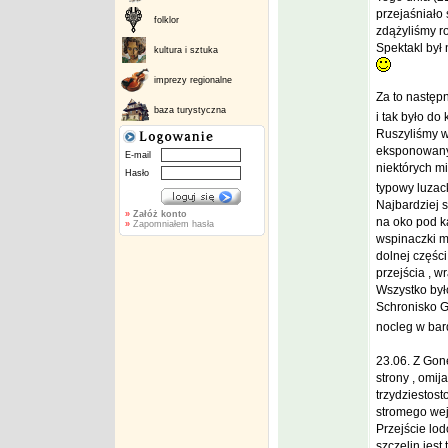
przejaśniało
folklor
zdążyliśmy ro
Spektakl był 
kultura i sztuka
imprezy regionalne
Za to następ
baza turystyczna
i tak było d
Ruszyliśmy w
eksponowanym
E-mail
niektórych mi
Hasło
typowy luzack
Najbardziej s
»
Załóż konto
na oko pod k
»
Zapomniałem hasła
wspinaczki m
dolnej części
przejścia , 
Wszystko był
Schronisko G
nocleg w bar
23.06. Z Gon
strony , omij
trzydziestos
stromego wej
Przejście lo
szczelin jest 