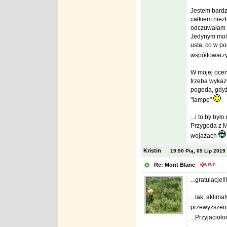
Jestem bardz
całkiem niez
odczuwałam ż
Jedynym moim
usta, co w po
współtowarzy
W mojej oceni
trzeba wyka
pogoda, gdyż
"lampę"
...i to by było
Przygoda z M
wojażach
Kristin
19:50 Pią, 05 Lip 2019
Re: Mont Blanc
...gratulacje!!!
...tak, aklim
przewyższen
...Przyjacioł