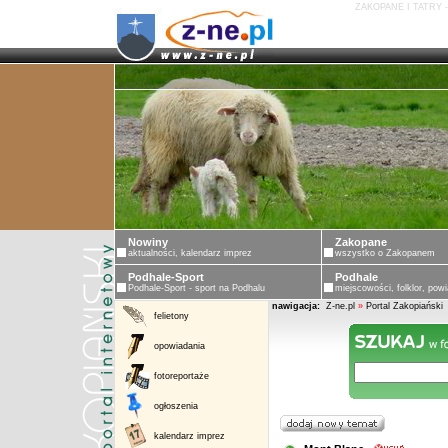
ZAKOPANE I TATRY 
Nowiny
Zakopane
aktualności, kalendarz imprez
wszystko o Zakopanem
Podhale-Sport
Podhale
Podhale-Sport - sport na Podhalu
miejscowości, folklor, powi
nawigacja:
Z-ne.pl
»
Portal Zakopiański
felietony
opowiadania
fotoreportaże
ogłoszenia
kalendarz imprez