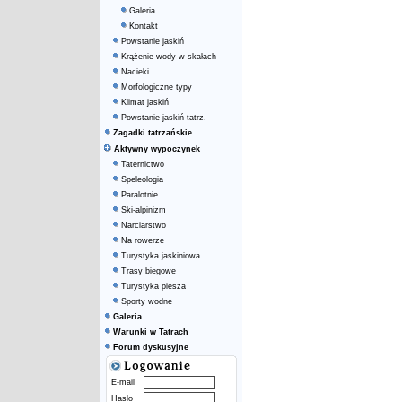
Galeria
Kontakt
Powstanie jaskiń
Krążenie wody w skałach
Nacieki
Morfologiczne typy
Klimat jaskiń
Powstanie jaskiń tatrz.
Zagadki tatrzańskie
Aktywny wypoczynek
Taternictwo
Speleologia
Paralotnie
Ski-alpinizm
Narciarstwo
Na rowerze
Turystyka jaskiniowa
Trasy biegowe
Turystyka piesza
Sporty wodne
Galeria
Warunki w Tatrach
Forum dyskusyjne
E-mail
Hasło