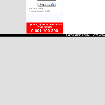
»
Załóż konto
»
Zapomniałem hasła
zapamiętaj numer alarmowy
w górach!!!
0 601 100 300
ZAKOPIAŃSKI PORTAL INTERNET