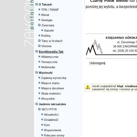
Czarny Potok Bielski
lub 
O Tatrach
poniżej jej wylotu, a bezpośr
TPN i TANAP
Klimat
Geologia
Zwierzęta
Gatunki
Rośliny
KSIĘGARNIA GÓRSK
Tatry w liczbach
ul. Zaruskiego 
Historia
34-500 ZAKOPAN
tel. (018) 20 124 8
Encyklopedia Tatr
Alfabetycznie
Tematycznie
Udostępnij
Multimedia
Wycieczki
Zaplanuj wycieczkę
Miejsce startu
Jeżeli znalazłeś/aś
błąd
,
nieaktua
Miejsce docelowe
zawartość tej strony i możesz je u
Skala trudności
Wszystkie
Jaskinie tatrzańskie
SKTJ PTTK
Aktualności
Działalność
Kurs
Wspomnienia
Polecane strony