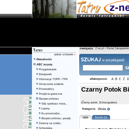
nawigacja:
Z-ne.pl
»
Portal Zakopiański
Tatry
pokaż schowek
»
Aktualności
ABC turysty
Przygotowanie
Ekwipunek
A
B
C
Ć
alfabetycznie:
Informacje TOPR i TPN
Oznaczenia szlaków
Czarny Potok Bi
Przewodnicy
Przejścia graniczne
Bezpieczeństwo
(Čierny potok; Schossgraben)
Gdy spotkasz misia...
Lawiny
Woda
Kategoria:
Ku przestrodze...
opis
forum
(0)
Bezpieczeństwo, porady
Zwierzę na szlaku
Schroniska