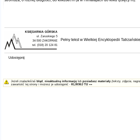
stromsza, o różnej długości, do kilkuset m (a w Himalajach do kilku tysięcy m).
KSIĘGARNIA GÓRSKA
ul. Zaruskiego 5
Pełny tekst w
Wielkiej Encyklopedii Tatrzańskie
34-500 ZAKOPANE
tel. (018) 20 124 81
Udostępnij
Jeżeli znalazłeś/aś
błąd
,
nieaktualną informację
lub
posiadasz materiały
(teksty, zdjęcia, nagra
zawartość tej strony i możesz je udostępnić -
KLIKNIJ TU »»