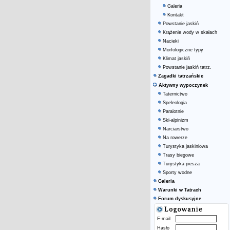
Galeria
Kontakt
Powstanie jaskiń
Krążenie wody w skałach
Nacieki
Morfologiczne typy
Klimat jaskiń
Powstanie jaskiń tatrz.
Zagadki tatrzańskie
Aktywny wypoczynek
Taternictwo
Speleologia
Paralotnie
Ski-alpinizm
Narciarstwo
Na rowerze
Turystyka jaskiniowa
Trasy biegowe
Turystyka piesza
Sporty wodne
Galeria
Warunki w Tatrach
Forum dyskusyjne
E-mail
Hasło