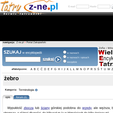
E-mail
Hasło
nawigacja:
Z-ne.pl
»
Portal Zakopiański
w nazwach
w nazwach i opisach
wszędzie
A
B
C
Ć
D
E
F
G
H
I
J
K
L
Ł
M
N
O
P
R
S
Ś
T
U
W
alfabetycznie:
żebro
Terminologia
Kategoria:
opis
forum
(0)
Wypukłość
zbocza
lub
ściany
górskiej podobna do
grzędy
, ale węższa, b