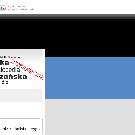
»
Załóż konto
»
Zapomniałem hasła
Z
Ź
Ż
ardziej skalista i zwykle