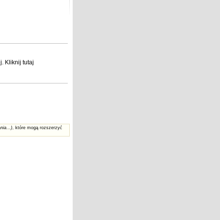
j
. Kliknij
tutaj
nia...)
, które mogą rozszerzyć