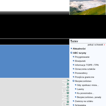
Tatry
pokaż schowek
»
Aktualności
ABC turysty
Przygotowanie
Ekwipunek
Informacje TOPR i TPN
Oznaczenia szlaków
Przewodnicy
Przejścia graniczne
Bezpieczeństwo
Gdy spotkasz misia...
Lawiny
Ku przestrodze...
Bezpieczeństwo, porady
Zwierzę na szlaku
Schroniska