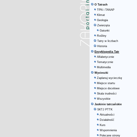
O Tatrach
TPN i TANAP
Klimat
Geologia
Zwierzęta
Gatunki
Rośliny
Tatry w liczbach
Historia
Encyklopedia Tatr
Alfabetycznie
Tematycznie
Multimedia
Wycieczki
Zaplanuj wycieczkę
Miejsce startu
Miejsce docelowe
Skala trudności
Wszystkie
Jaskinie tatrzańskie
SKTJ PTTK
Aktualności
Działalność
Kurs
Wspomnienia
Polecane strony