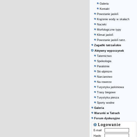
Galeria
Kontakt
Powstanie jaskiń
Krążenie wody w skałach
Nacieki
Morfologiczne typy
Klimat jaskiń
Powstanie jaskiń tatrz.
Zagadki tatrzańskie
Aktywny wypoczynek
Taternictwo
Speleologia
Paralotnie
Ski-alpinizm
Narciarstwo
Na rowerze
Turystyka jaskiniowa
Trasy biegowe
Turystyka piesza
Sporty wodne
Galeria
Warunki w Tatrach
Forum dyskusyjne
E-mail
Hasło