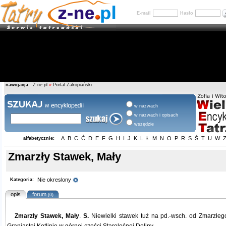
E-mail
Hasło
nawigacja:
Z-ne.pl
»
Portal Zakopiański
w nazwach
w nazwach i opisach
wszędzie
A
B
C
Ć
D
E
F
G
H
I
J
K
L
Ł
M
N
O
P
R
S
Ś
T
U
W
alfabetycznie:
Zmarzły Stawek, Mały
Nie okreslony
Kategoria:
opis
forum
(0)
Zmarzły Stawek, Mały
.
S.
Niewielki stawek tuż na pd.-wsch. od Zmarzłe