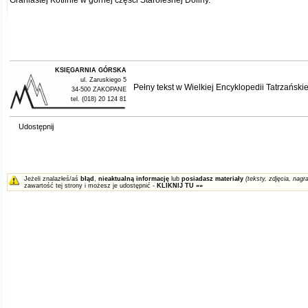
Graniastej Kotlinie w górnej części Staroleśnej Doliny.
KSIĘGARNIA GÓRSKA
ul. Zaruskiego 5
Pełny tekst w
Wielkiej Encyklopedii Tatrzańskie
34-500 ZAKOPANE
tel. (018) 20 124 81
Udostępnij
Jeżeli znalazłeś/aś
błąd
,
nieaktualną informację
lub
posiadasz materiały
(teksty, zdjęcia, nagra
zawartość tej strony i możesz je udostępnić -
KLIKNIJ TU »»