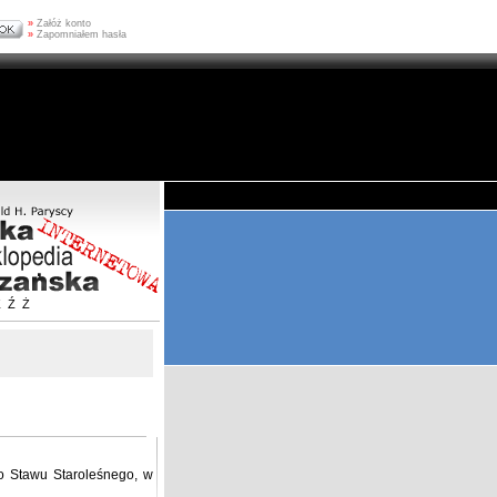
»
Załóż konto
»
Zapomniałem hasła
Z
Ź
Ż
go Stawu Staroleśnego, w