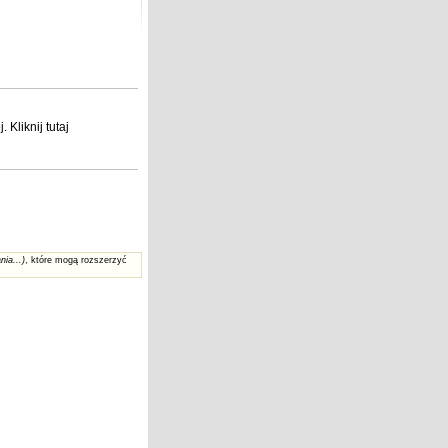
j
. Kliknij
tutaj
nia...)
, które mogą rozszerzyć