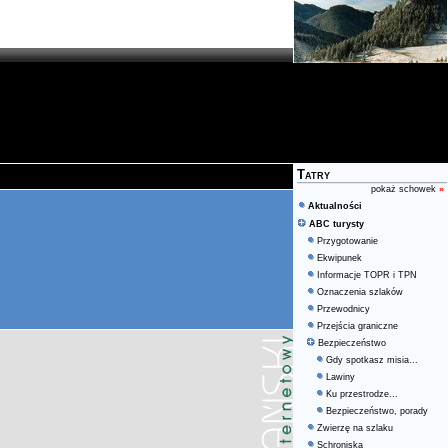
Tatry
pokaż schowek
»
Aktualności
ABC turysty
Przygotowanie
Ekwipunek
Informacje TOPR i TPN
Oznaczenia szlaków
Przewodnicy
Przejścia graniczne
Bezpieczeństwo
Gdy spotkasz misia...
Lawiny
Ku przestrodze...
Bezpieczeństwo, porady
Zwierzę na szlaku
Schroniska