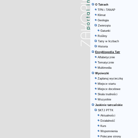
O Tatrach
TPN i TANAP
Klimat
Geologia
Zwierzęta
Gatunki
Rośliny
Tatry w liczbach
Historia
Encyklopedia Tatr
Alfabetycznie
Tematycznie
Multimedia
Wycieczki
Zaplanuj wycieczkę
Miejsce startu
Miejsce docelowe
Skala trudności
Wszystkie
Jaskinie tatrzańskie
SKTJ PTTK
Aktualności
Działalność
Kurs
Wspomnienia
Polecane strony