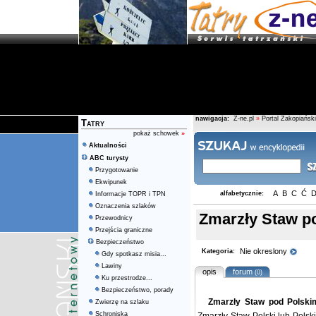
nawigacja:
Z-ne.pl
»
Portal Zakopiański
Tatry
pokaż schowek
»
Aktualności
ABC turysty
Przygotowanie
Ekwipunek
A
B
C
Ć
alfabetycznie:
Informacje TOPR i TPN
Oznaczenia szlaków
Zmarzły Staw p
Przewodnicy
Przejścia graniczne
Bezpieczeństwo
Nie okreslony
Kategoria:
Gdy spotkasz misia...
Lawiny
opis
forum
(0)
Ku przestrodze...
Bezpieczeństwo, porady
Zmarzły Staw pod Polski
Zwierzę na szlaku
Schroniska