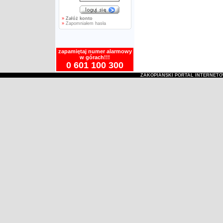
»
Załóż konto
»
Zapomniałem hasła
zapamiętaj numer alarmowy
w górach!!!
0 601 100 300
ZAKOPIAŃSKI PORTAL INTERNET