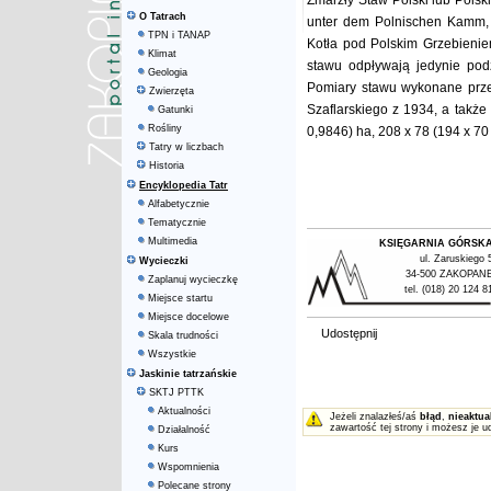
Zmarzły Staw Polski lub Polsk
O Tatrach
unter dem Polnischen Kamm, d
TPN i TANAP
Kotła pod Polskim Grzebieniem
Klimat
stawu odpływają jedynie podz
Geologia
Pomiary stawu wykonane prz
Zwierzęta
Szaflarskiego z 1934, a także
Gatunki
Rośliny
0,9846) ha, 208 x 78 (194 x 70 i
Tatry w liczbach
Historia
Encyklopedia Tatr
Alfabetycznie
Tematycznie
Multimedia
KSIĘGARNIA GÓRSK
ul. Zaruskiego 
Wycieczki
34-500 ZAKOPAN
Zaplanuj wycieczkę
tel. (018) 20 124 8
Miejsce startu
Miejsce docelowe
Udostępnij
Skala trudności
Wszystkie
Jaskinie tatrzańskie
SKTJ PTTK
Aktualności
Jeżeli znalazłeś/aś
błąd
,
nieaktua
zawartość tej strony i możesz je u
Działalność
Kurs
Wspomnienia
Polecane strony