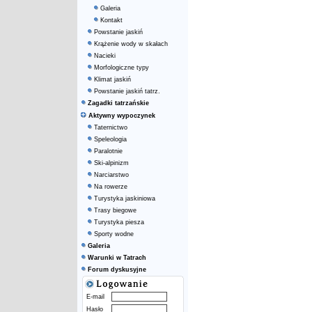
Galeria
Kontakt
Powstanie jaskiń
Krążenie wody w skałach
Nacieki
Morfologiczne typy
Klimat jaskiń
Powstanie jaskiń tatrz.
Zagadki tatrzańskie
Aktywny wypoczynek
Taternictwo
Speleologia
Paralotnie
Ski-alpinizm
Narciarstwo
Na rowerze
Turystyka jaskiniowa
Trasy biegowe
Turystyka piesza
Sporty wodne
Galeria
Warunki w Tatrach
Forum dyskusyjne
E-mail
Hasło