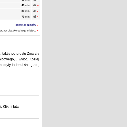
40
min.
idź
»
80
min.
idź
»
70
min.
idź
»
schemat szlaków
»
ową wycieczkę od tego miejsca
»
 także po prostu Zmarzły
icowego, u wylotu Koziej
pokryty lodem i śniegiem,
j
. Kliknij
tutaj