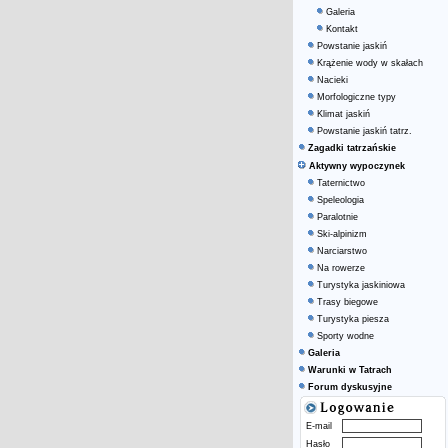
Galeria
Kontakt
Powstanie jaskiń
Krążenie wody w skałach
Nacieki
Morfologiczne typy
Klimat jaskiń
Powstanie jaskiń tatrz.
Zagadki tatrzańskie
Aktywny wypoczynek
Taternictwo
Speleologia
Paralotnie
Ski-alpinizm
Narciarstwo
Na rowerze
Turystyka jaskiniowa
Trasy biegowe
Turystyka piesza
Sporty wodne
Galeria
Warunki w Tatrach
Forum dyskusyjne
E-mail
Hasło