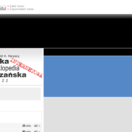
»
Załóż konto
»
Zapomniałem hasła
Z
Ź
Ż
25
min.
idź
»
80
min.
idź
»