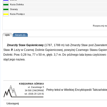
Kozia Dolinka
Granaty
Kozia Przełęcz
Rozpocznij n
opis
forum
(0)
Zmarzły Staw Gąsienicowy
(1787, 1788 m) lub Zmarzły Staw pod Zawratem,
Staw.
P.
Leży w Czarnej Dolinie Gąsienicowej, powyżej Czarnego Stawu Gąsien
Dolinki. Pow. 0,28 ha, 77 x 50 m, głęb. 3,7 m. Do późnego lata bywa częściowo 
stąd jego nazwa.
KSIĘGARNIA GÓRSKA
ul. Zaruskiego 5
Pełny tekst w
Wielkiej Encyklopedii Tatrzańskie
34-500 ZAKOPANE
tel. (018) 20 124 81
Udostępnij