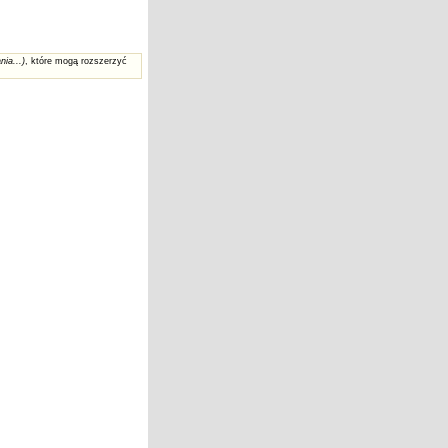
nia...)
, które mogą rozszerzyć