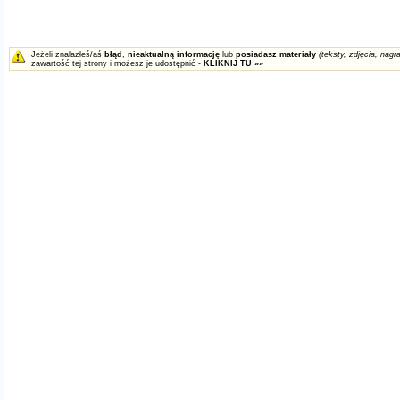
Jeżeli znalazłeś/aś
błąd
,
nieaktualną informację
lub
posiadasz materiały
(teksty, zdjęcia, nagra
zawartość tej strony i możesz je udostępnić -
KLIKNIJ TU »»