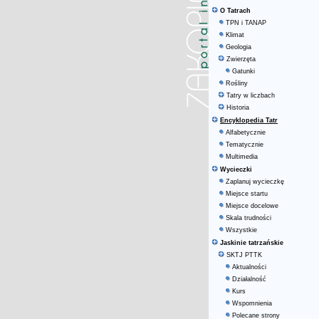
O Tatrach
TPN i TANAP
Klimat
Geologia
Zwierzęta
Gatunki
Rośliny
Tatry w liczbach
Historia
Encyklopedia Tatr
Alfabetycznie
Tematycznie
Multimedia
Wycieczki
Zaplanuj wycieczkę
Miejsce startu
Miejsce docelowe
Skala trudności
Wszystkie
Jaskinie tatrzańskie
SKTJ PTTK
Aktualności
Działalność
Kurs
Wspomnienia
Polecane strony