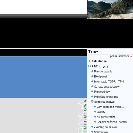
Tatry
pokaż schowek
»
Aktualności
ABC turysty
Przygotowanie
Ekwipunek
Informacje TOPR i TPN
Oznaczenia szlaków
Przewodnicy
Przejścia graniczne
Bezpieczeństwo
Gdy spotkasz misia...
Lawiny
Ku przestrodze...
Bezpieczeństwo, porady
Zwierzę na szlaku
Schroniska