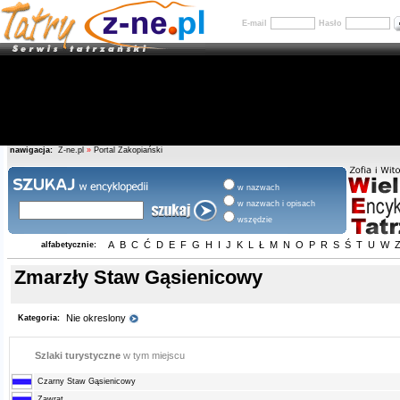
E-mail
Hasło
nawigacja:
Z-ne.pl
»
Portal Zakopiański
w nazwach
w nazwach i opisach
wszędzie
A
B
C
Ć
D
E
F
G
H
I
J
K
L
Ł
M
N
O
P
R
S
Ś
T
U
W
alfabetycznie:
Zmarzły Staw Gąsienicowy
Nie okreslony
Kategoria:
Szlaki turystyczne
w tym miejscu
Czarny Staw Gąsienicowy
Zawrat