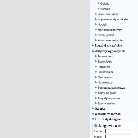
Galeria
Kontakt
Powstanie jaskiń
Krążenie wody w skałach
Nacieki
Morfologiczne typy
Klimat jaskiń
Powstanie jaskiń tatrz.
Zagadki tatrzańskie
Aktywny wypoczynek
Taternictwo
Speleologia
Paralotnie
Ski-alpinizm
Narciarstwo
Na rowerze
Turystyka jaskiniowa
Trasy biegowe
Turystyka piesza
Sporty wodne
Galeria
Warunki w Tatrach
Forum dyskusyjne
E-mail
Hasło