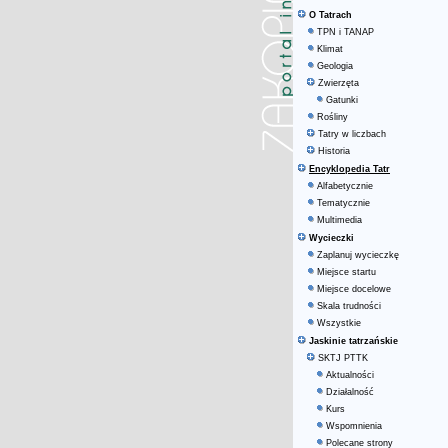
O Tatrach
TPN i TANAP
Klimat
Geologia
Zwierzęta
Gatunki
Rośliny
Tatry w liczbach
Historia
Encyklopedia Tatr
Alfabetycznie
Tematycznie
Multimedia
Wycieczki
Zaplanuj wycieczkę
Miejsce startu
Miejsce docelowe
Skala trudności
Wszystkie
Jaskinie tatrzańskie
SKTJ PTTK
Aktualności
Działalność
Kurs
Wspomnienia
Polecane strony