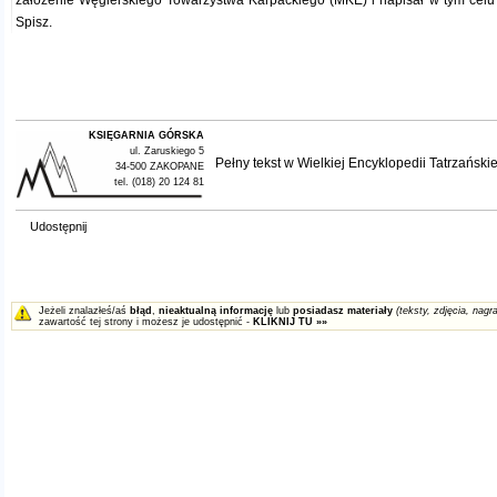
założenie Węgierskiego Towarzystwa Karpackiego (MKE) i napisał w tym cel
Spisz.
KSIĘGARNIA GÓRSKA
ul. Zaruskiego 5
Pełny tekst w
Wielkiej Encyklopedii Tatrzańskie
34-500 ZAKOPANE
tel. (018) 20 124 81
Udostępnij
Jeżeli znalazłeś/aś
błąd
,
nieaktualną informację
lub
posiadasz materiały
(teksty, zdjęcia, nagra
zawartość tej strony i możesz je udostępnić -
KLIKNIJ TU »»