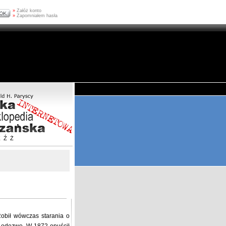
»
Załóż konto
»
Zapomniałem hasła
Z
Ź
Ż
obił wówczas starania o