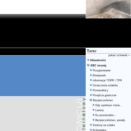
Tatry
pokaż schowek
»
Aktualności
ABC turysty
Przygotowanie
Ekwipunek
Informacje TOPR i TPN
Oznaczenia szlaków
Przewodnicy
Przejścia graniczne
Bezpieczeństwo
Gdy spotkasz misia...
Lawiny
Ku przestrodze...
Bezpieczeństwo, porady
Zwierzę na szlaku
Schroniska