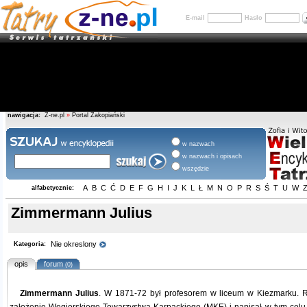
E-mail
Hasło
nawigacja:
Z-ne.pl
»
Portal Zakopiański
w nazwach
w nazwach i opisach
wszędzie
A
B
C
Ć
D
E
F
G
H
I
J
K
L
Ł
M
N
O
P
R
S
Ś
T
U
W
alfabetycznie:
Zimmermann Julius
Nie okreslony
Kategoria:
opis
forum
(0)
Zimmermann Julius
. W 1871-72 był profesorem w liceum w Kiezmarku. R