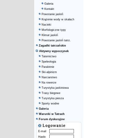
Galeria
Kontakt
Powstanie jaskiń
Krążenie wody w skałach
Nacieki
Morfologiczne typy
Klimat jaskiń
Powstanie jaskiń tatrz.
Zagadki tatrzańskie
Aktywny wypoczynek
Taternictwo
Speleologia
Paralotnie
Ski-alpinizm
Narciarstwo
Na rowerze
Turystyka jaskiniowa
Trasy biegowe
Turystyka piesza
Sporty wodne
Galeria
Warunki w Tatrach
Forum dyskusyjne
E-mail
Hasło