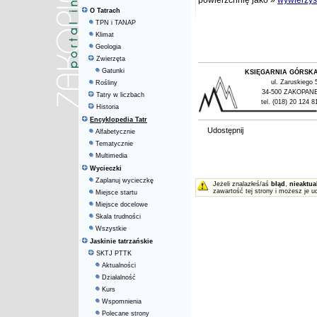
powierzchnię jako »
wywierzy
O Tatrach
TPN i TANAP
Klimat
Geologia
Zwierzęta
Gatunki
KSIĘGARNIA GÓRSK
ul. Zaruskiego 
Rośliny
34-500 ZAKOPAN
Tatry w liczbach
tel. (018) 20 124 8
Historia
Encyklopedia Tatr
Udostępnij
Alfabetycznie
Tematycznie
Multimedia
Wycieczki
Zaplanuj wycieczkę
Jeżeli znalazłeś/aś
błąd
,
nieaktua
zawartość tej strony i możesz je u
Miejsce startu
Miejsce docelowe
Skala trudności
Wszystkie
Jaskinie tatrzańskie
SKTJ PTTK
Aktualności
Działalność
Kurs
Wspomnienia
Polecane strony