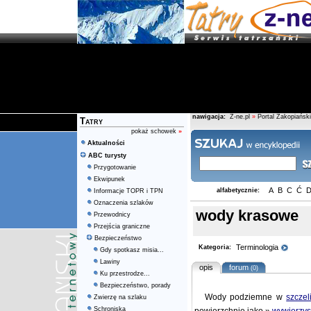
nawigacja:
Z-ne.pl
»
Portal Zakopiański
Tatry
pokaż schowek
»
Aktualności
ABC turysty
Przygotowanie
Ekwipunek
A
B
C
Ć
alfabetycznie:
Informacje TOPR i TPN
Oznaczenia szlaków
wody krasowe
Przewodnicy
Przejścia graniczne
Bezpieczeństwo
Terminologia
Kategoria:
Gdy spotkasz misia...
Lawiny
opis
forum
(0)
Ku przestrodze...
Bezpieczeństwo, porady
Wody podziemne w
szczel
Zwierzę na szlaku
Schroniska