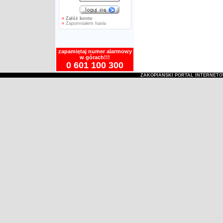
»
Załóż konto
»
Zapomniałem hasła
zapamiętaj numer alarmowy
w górach!!!
0 601 100 300
ZAKOPIAŃSKI PORTAL INTERNET