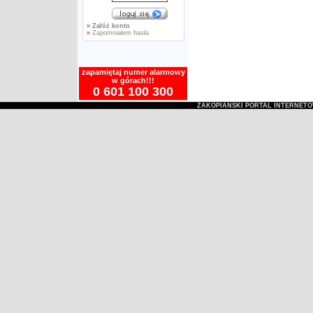
»
Załóż konto
»
Zapomniałem hasła
zapamiętaj numer alarmowy
w górach!!!
0 601 100 300
ZAKOPIAŃSKI PORTAL INTERNET