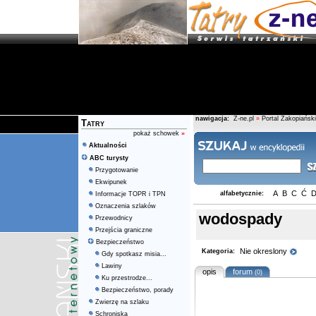
nawigacja:
Z-ne.pl
»
Portal Zakopiański
Tatry
pokaż schowek
»
Aktualności
ABC turysty
Przygotowanie
Ekwipunek
A
B
C
Ć
alfabetycznie:
Informacje TOPR i TPN
Oznaczenia szlaków
wodospady
Przewodnicy
Przejścia graniczne
Bezpieczeństwo
Nie okreslony
Kategoria:
Gdy spotkasz misia...
Lawiny
opis
forum
(0)
Ku przestrodze...
Bezpieczeństwo, porady
Zwierzę na szlaku
Schroniska