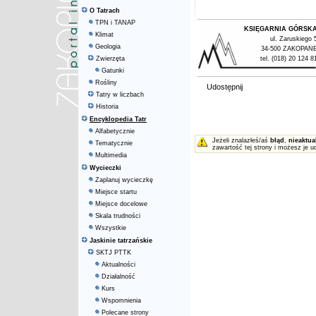
O Tatrach
TPN i TANAP
KSIĘGARNIA GÓRSK
Klimat
ul. Zaruskiego 
Geologia
34-500 ZAKOPAN
Zwierzęta
tel. (018) 20 124 8
Gatunki
Rośliny
Udostępnij
Tatry w liczbach
Historia
Encyklopedia Tatr
Alfabetycznie
Jeżeli znalazłeś/aś
błąd
,
nieaktua
Tematycznie
zawartość tej strony i możesz je u
Multimedia
Wycieczki
Zaplanuj wycieczkę
Miejsce startu
Miejsce docelowe
Skala trudności
Wszystkie
Jaskinie tatrzańskie
SKTJ PTTK
Aktualności
Działalność
Kurs
Wspomnienia
Polecane strony