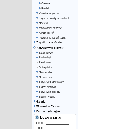
Galeria
Kontakt
Powstanie jaskiń
Krążenie wody w skałach
Nacieki
Morfologiczne typy
Klimat jaskiń
Powstanie jaskiń tatrz.
Zagadki tatrzańskie
Aktywny wypoczynek
Taternictwo
Speleologia
Paralotnie
Ski-alpinizm
Narciarstwo
Na rowerze
Turystyka jaskiniowa
Trasy biegowe
Turystyka piesza
Sporty wodne
Galeria
Warunki w Tatrach
Forum dyskusyjne
E-mail
Hasło