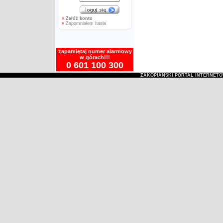
»
Załóż konto
»
Zapomniałem hasła
zapamiętaj numer alarmowy
w górach!!!
0 601 100 300
ZAKOPIAŃSKI PORTAL INTERNET