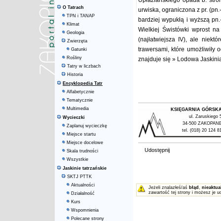
Upłaziańskiego opada b. strom
O Tatrach
urwiska, ograniczona z pr. (pn
TPN i TANAP
bardziej wypukłą i wyższą pn
Klimat
Wielkiej Świstówki wprost na
Geologia
(najłatwiejsza IV), ale niekt
Zwierzęta
trawersami, które umożliwiły 
Gatunki
Rośliny
znajduje się » Lodowa Jaskin
Tatry w liczbach
Historia
Encyklopedia Tatr
Alfabetycznie
Tematycznie
Multimedia
KSIĘGARNIA GÓRSK
ul. Zaruskiego 
Wycieczki
34-500 ZAKOPAN
Zaplanuj wycieczkę
tel. (018) 20 124 8
Miejsce startu
Miejsce docelowe
Udostępnij
Skala trudności
Wszystkie
Jaskinie tatrzańskie
SKTJ PTTK
Aktualności
Jeżeli znalazłeś/aś
błąd
,
nieaktua
zawartość tej strony i możesz je u
Działalność
Kurs
Wspomnienia
Polecane strony