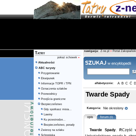
nawigacja:
Z-ne.pl
»
Portal Zakopiański
Tatry
pokaż schowek
»
Aktualności
ABC turysty
Przygotowanie
Ekwipunek
A
B
C
Ć
alfabetycznie:
Informacje TOPR i TPN
Oznaczenia szlaków
Twarde Spady
Przewodnicy
Przejścia graniczne
Bezpieczeństwo
Nie okreslony
Kategoria:
Gdy spotkasz misia...
Lawiny
opis
forum
(0)
Ku przestrodze...
Bezpieczeństwo, porady
Twarde Spady
.
P.
Część w
Zwierzę na szlaku
Schroniska