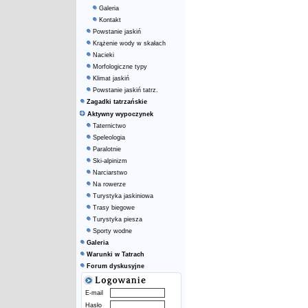
Galeria
Kontakt
Powstanie jaskiń
Krążenie wody w skałach
Nacieki
Morfologiczne typy
Klimat jaskiń
Powstanie jaskiń tatrz.
Zagadki tatrzańskie
Aktywny wypoczynek
Taternictwo
Speleologia
Paralotnie
Ski-alpinizm
Narciarstwo
Na rowerze
Turystyka jaskiniowa
Trasy biegowe
Turystyka piesza
Sporty wodne
Galeria
Warunki w Tatrach
Forum dyskusyjne
E-mail
Hasło