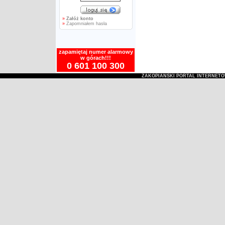
»
Załóż konto
»
Zapomniałem hasła
zapamiętaj numer alarmowy
w górach!!!
0 601 100 300
ZAKOPIAŃSKI PORTAL INTERNET