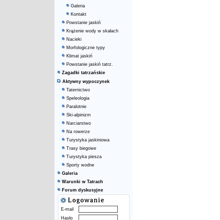
Galeria
Kontakt
Powstanie jaskiń
Krążenie wody w skałach
Nacieki
Morfologiczne typy
Klimat jaskiń
Powstanie jaskiń tatrz.
Zagadki tatrzańskie
Aktywny wypoczynek
Taternictwo
Speleologia
Paralotnie
Ski-alpinizm
Narciarstwo
Na rowerze
Turystyka jaskiniowa
Trasy biegowe
Turystyka piesza
Sporty wodne
Galeria
Warunki w Tatrach
Forum dyskusyjne
E-mail
Hasło