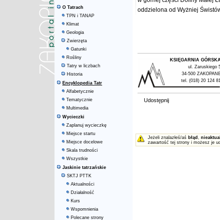
w górnej części Doliny Małej Ł
O Tatrach
oddzielona od Wyżniej Świstów
TPN i TANAP
Klimat
Geologia
Zwierzęta
Gatunki
Rośliny
KSIĘGARNIA GÓRSK
Tatry w liczbach
ul. Zaruskiego 
34-500 ZAKOPAN
Historia
tel. (018) 20 124 8
Encyklopedia Tatr
Alfabetycznie
Tematycznie
Udostępnij
Multimedia
Wycieczki
Zaplanuj wycieczkę
Miejsce startu
Jeżeli znalazłeś/aś
błąd
,
nieaktua
Miejsce docelowe
zawartość tej strony i możesz je u
Skala trudności
Wszystkie
Jaskinie tatrzańskie
SKTJ PTTK
Aktualności
Działalność
Kurs
Wspomnienia
Polecane strony