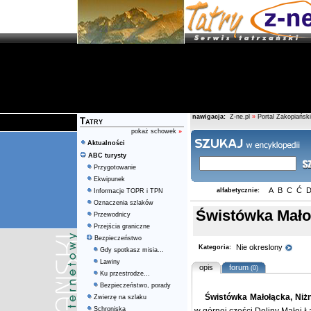
nawigacja:
Z-ne.pl
»
Portal Zakopiański
Tatry
pokaż schowek
»
Aktualności
ABC turysty
Przygotowanie
Ekwipunek
A
B
C
Ć
alfabetycznie:
Informacje TOPR i TPN
Oznaczenia szlaków
Świstówka Małoł
Przewodnicy
Przejścia graniczne
Bezpieczeństwo
Nie okreslony
Kategoria:
Gdy spotkasz misia...
Lawiny
opis
forum
(0)
Ku przestrodze...
Bezpieczeństwo, porady
Świstówka Małołącka, Niżn
Zwierzę na szlaku
Schroniska