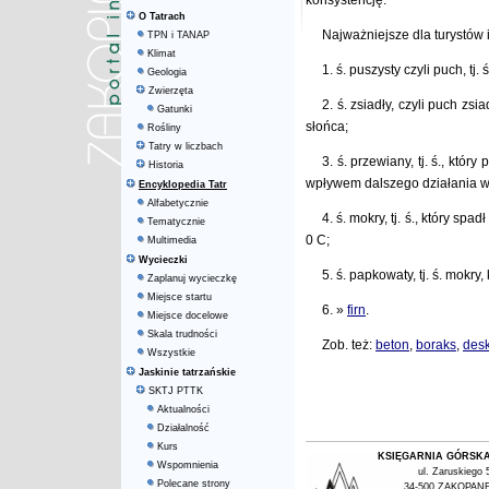
konsystencję.
O Tatrach
Najważniejsze dla turystów i
TPN i TANAP
Klimat
1. ś. puszysty czyli puch, tj.
Geologia
Zwierzęta
2. ś. zsiadły, czyli puch zsi
Gatunki
słońca;
Rośliny
Tatry w liczbach
3. ś. przewiany, tj. ś., któ
Historia
wpływem dalszego działania wi
Encyklopedia Tatr
Alfabetycznie
4. ś. mokry, tj. ś., który s
Tematycznie
0 C;
Multimedia
Wycieczki
5. ś. papkowaty, tj. ś. mokry,
Zaplanuj wycieczkę
Miejsce startu
6. »
firn
.
Miejsce docelowe
Skala trudności
Zob. też:
beton
,
boraks
,
des
Wszystkie
Jaskinie tatrzańskie
SKTJ PTTK
Aktualności
Działalność
Kurs
KSIĘGARNIA GÓRSK
Wspomnienia
ul. Zaruskiego 
Polecane strony
34-500 ZAKOPAN