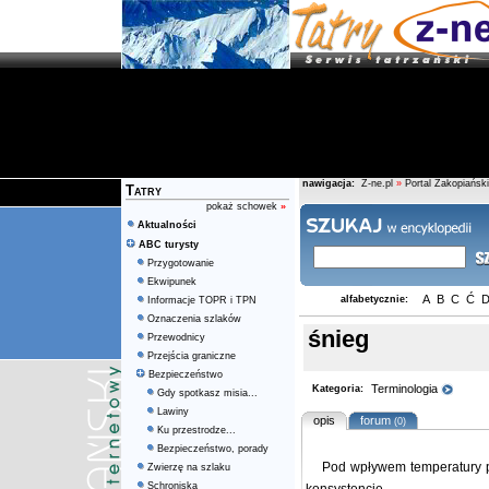
nawigacja:
Z-ne.pl
»
Portal Zakopiański
Tatry
pokaż schowek
»
Aktualności
ABC turysty
Przygotowanie
Ekwipunek
A
B
C
Ć
alfabetycznie:
Informacje TOPR i TPN
Oznaczenia szlaków
śnieg
Przewodnicy
Przejścia graniczne
Bezpieczeństwo
Terminologia
Kategoria:
Gdy spotkasz misia...
Lawiny
opis
forum
(0)
Ku przestrodze...
Bezpieczeństwo, porady
Pod wpływem temperatury po
Zwierzę na szlaku
Schroniska