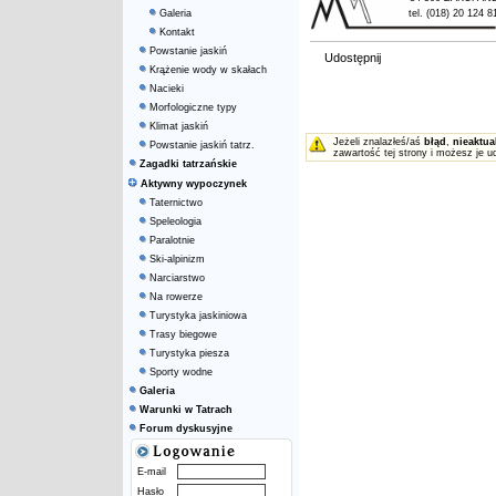
Galeria
tel. (018) 20 124 8
Kontakt
Powstanie jaskiń
Udostępnij
Krążenie wody w skałach
Nacieki
Morfologiczne typy
Klimat jaskiń
Jeżeli znalazłeś/aś
błąd
,
nieaktua
Powstanie jaskiń tatrz.
zawartość tej strony i możesz je u
Zagadki tatrzańskie
Aktywny wypoczynek
Taternictwo
Speleologia
Paralotnie
Ski-alpinizm
Narciarstwo
Na rowerze
Turystyka jaskiniowa
Trasy biegowe
Turystyka piesza
Sporty wodne
Galeria
Warunki w Tatrach
Forum dyskusyjne
E-mail
Hasło