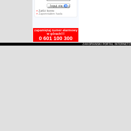
»
Załóż konto
»
Zapomniałem hasła
zapamiętaj numer alarmowy
w górach!!!
0 601 100 300
ZAKOPIAŃSKI PORTAL INTERNET