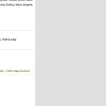
ejowe Siodło, przez które
chą Doliną, która biegnie
j
. Kliknij
tutaj
nia...)
, które mogą rozszerzyć