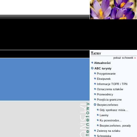
Tatry
pokaż schowek
»
Aktualności
ABC turysty
Przygotowanie
Ekwipunek
Informacje TOPR i TPN
Oznaczenia szlaków
Przewodnicy
Przejścia graniczne
Bezpieczeństwo
Gdy spotkasz misia...
Lawiny
Ku przestrodze...
Bezpieczeństwo, porady
Zwierzę na szlaku
Schroniska