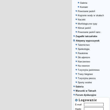
Galeria
Kontakt
Powstanie jaskiń
Krążenie wody w skałach
Nacieki
Morfologiczne typy
Klimat jaskiń
Powstanie jaskiń tatrz.
Zagadki tatrzańskie
Aktywny wypoczynek
Taternictwo
Speleologia
Paralotnie
Ski-alpinizm
Narciarstwo
Na rowerze
Turystyka jaskiniowa
Trasy biegowe
Turystyka piesza
Sporty wodne
Galeria
Warunki w Tatrach
Forum dyskusyjne
E-mail
Hasło