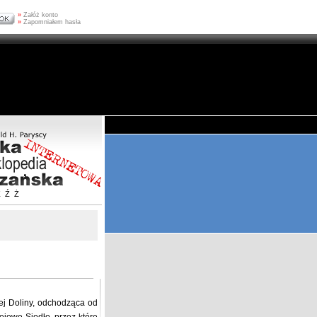
»
Załóż konto
»
Zapomniałem hasła
Z
Ź
Ż
ej Doliny, odchodząca od