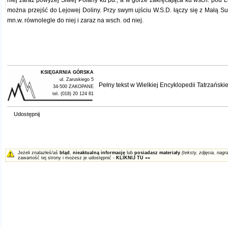
niej zaraz powyżej Siwej Polany ku pd., a w górze zakręcająca ku wsch. pod L
można przejść do Lejowej Doliny. Przy swym ujściu W.S.D. łączy się z Małą Su
mn.w. równolegle do niej i zaraz na wsch. od niej.
KSIĘGARNIA GÓRSKA
ul. Zaruskiego 5
Pełny tekst w
Wielkiej Encyklopedii Tatrzańskie
34-500 ZAKOPANE
tel. (018) 20 124 81
Udostępnij
Jeżeli znalazłeś/aś
błąd
,
nieaktualną informację
lub
posiadasz materiały
(teksty, zdjęcia, nagra
zawartość tej strony i możesz je udostępnić -
KLIKNIJ TU »»