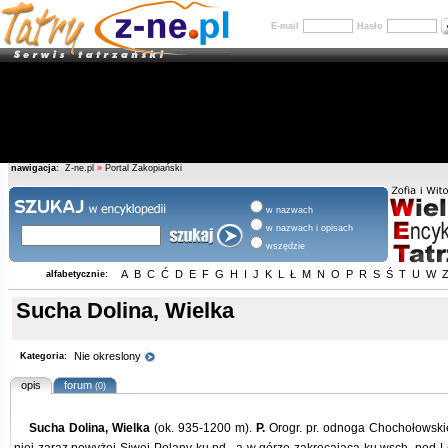
E-mail
Hasło
nawigacja:
Z-ne.pl
»
Portal Zakopiański
w nazwach
w nazwach i opisach
wszędzie
A
B
C
Ć
D
E
F
G
H
I
J
K
L
Ł
M
N
O
P
R
S
Ś
T
U
W
alfabetycznie:
Sucha Dolina, Wielka
Nie okreslony
Kategoria:
opis
forum
(0)
Sucha Dolina, Wielka
(ok. 935-1200 m).
P.
Orogr. pr. odnoga Chochołowski