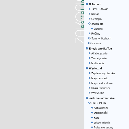
O Tatrach
TPN i TANAP
Klimat
Geologia
Zwierzęta
Gatunki
Rośliny
Tatry w liczbach
Historia
Encyklopedia Tatr
Alfabetycznie
Tematycznie
Multimedia
Wycieczki
Zaplanuj wycieczkę
Miejsce startu
Miejsce docelowe
Skala trudności
Wszystkie
Jaskinie tatrzańskie
SKTJ PTTK
Aktualności
Działalność
Kurs
Wspomnienia
Polecane strony