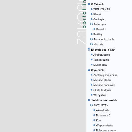
O Tatrach
TPN i TANAP
Klimat
Geologia
Zwierzęta
Gatunki
Rośliny
Tatry w liczbach
Historia
Encyklopedia Tatr
Alfabetycznie
Tematycznie
Multimedia
Wycieczki
Zaplanuj wycieczkę
Miejsce startu
Miejsce docelowe
Skala trudności
Wszystkie
Jaskinie tatrzańskie
SKTJ PTTK
Aktualności
Działalność
Kurs
Wspomnienia
Polecane strony