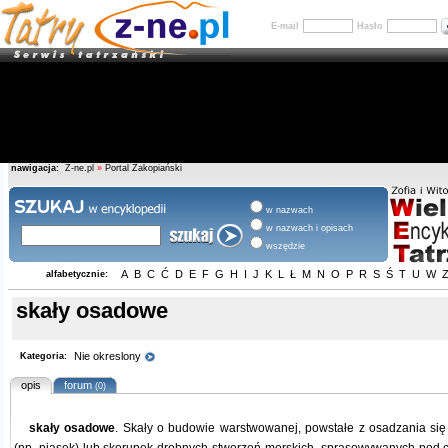
E-mail
Hasło
nawigacja:
Z-ne.pl
»
Portal Zakopiański
w nazwach
w nazwach i opisach
wszędzie
A
B
C
Ć
D
E
F
G
H
I
J
K
L
Ł
M
N
O
P
R
S
Ś
T
U
W
alfabetycznie:
skały osadowe
Nie okreslony
Kategoria:
opis
forum
(0)
skały osadowe
. Skały o budowie warstwowanej, powstałe z osadzania się