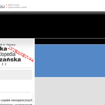
»
Załóż konto
»
Zapomniałem hasła
Z
Ź
Ż
 cząstek nieorganicznych