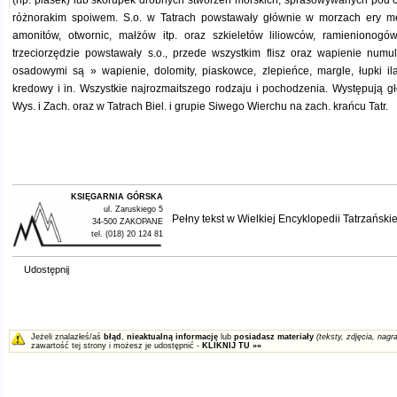
(np. piasek) lub skorupek drobnych stworzeń morskich, sprasowywanych pod c
różnorakim spoiwem. S.o. w Tatrach powstawały głównie w morzach ery m
amonitów, otwornic, małżów itp. oraz szkieletów liliowców, ramienionogów
trzeciorzędzie powstawały s.o., przede wszystkim flisz oraz wapienie numu
osadowymi są » wapienie, dolomity, piaskowce, zlepieńce, margle, łupki il
kredowy i in. Wszystkie najrozmaitszego rodzaju i pochodzenia. Występują gł
Wys. i Zach. oraz w Tatrach Biel. i grupie Siwego Wierchu na zach. krańcu Tatr.
KSIĘGARNIA GÓRSKA
ul. Zaruskiego 5
Pełny tekst w
Wielkiej Encyklopedii Tatrzańskie
34-500 ZAKOPANE
tel. (018) 20 124 81
Udostępnij
Jeżeli znalazłeś/aś
błąd
,
nieaktualną informację
lub
posiadasz materiały
(teksty, zdjęcia, nagra
zawartość tej strony i możesz je udostępnić -
KLIKNIJ TU »»