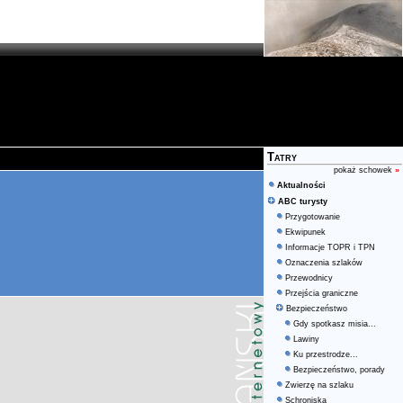
Tatry
pokaż schowek
»
Aktualności
ABC turysty
Przygotowanie
Ekwipunek
Informacje TOPR i TPN
Oznaczenia szlaków
Przewodnicy
Przejścia graniczne
Bezpieczeństwo
Gdy spotkasz misia...
Lawiny
Ku przestrodze...
Bezpieczeństwo, porady
Zwierzę na szlaku
Schroniska