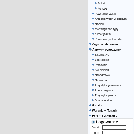
Galeria
Kontakt
Powstanie jaskiń
Krążenie wody w skałach
Nacieki
Morfologiczne typy
Klimat jaskiń
Powstanie jaskiń tatrz.
Zagadki tatrzańskie
Aktywny wypoczynek
Taternictwo
Speleologia
Paralotnie
Ski-alpinizm
Narciarstwo
Na rowerze
Turystyka jaskiniowa
Trasy biegowe
Turystyka piesza
Sporty wodne
Galeria
Warunki w Tatrach
Forum dyskusyjne
E-mail
Hasło