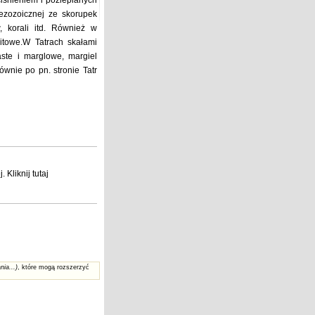
iśnieniem i pozlepianych
ezozoicznej ze skorupek
, korali itd. Również w
litowe.W Tatrach skałami
aste i marglowe, margiel
ównie po pn. stronie Tatr
j
. Kliknij
tutaj
nia...)
, które mogą rozszerzyć