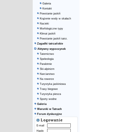
Galeria
Kontakt
Powstanie jaskiń
Krążenie wody w skałach
Nacieki
Morfologiczne typy
Klimat jaskiń
Powstanie jaskiń tatrz.
Zagadki tatrzańskie
Aktywny wypoczynek
Taternictwo
Speleologia
Paralotnie
Ski-alpinizm
Narciarstwo
Na rowerze
Turystyka jaskiniowa
Trasy biegowe
Turystyka piesza
Sporty wodne
Galeria
Warunki w Tatrach
Forum dyskusyjne
E-mail
Hasło