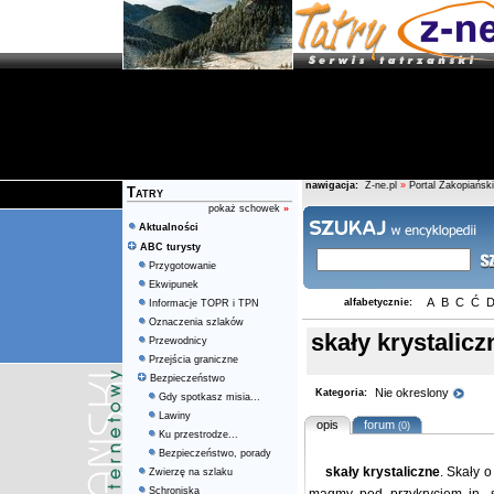
nawigacja:
Z-ne.pl
»
Portal Zakopiański
Tatry
pokaż schowek
»
Aktualności
ABC turysty
Przygotowanie
Ekwipunek
A
B
C
Ć
alfabetycznie:
Informacje TOPR i TPN
Oznaczenia szlaków
skały krystalicz
Przewodnicy
Przejścia graniczne
Bezpieczeństwo
Nie okreslony
Kategoria:
Gdy spotkasz misia...
Lawiny
opis
forum
(0)
Ku przestrodze...
Bezpieczeństwo, porady
skały krystaliczne
. Skały o
Zwierzę na szlaku
Schroniska