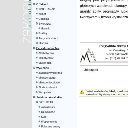
magmy pod przykryciem in. s
O Tatrach
głębszych warstwach skorupy z
TPN i TANAP
granity, aplity, pegmatyty, łup
Klimat
tworzywem » trzonu krystaliczn
Geologia
Zwierzęta
Gatunki
Rośliny
Tatry w liczbach
Historia
KSIĘGARNIA GÓRSK
Encyklopedia Tatr
ul. Zaruskiego 
Alfabetycznie
34-500 ZAKOPAN
Tematycznie
tel. (018) 20 124 8
Multimedia
Wycieczki
Udostępnij
Zaplanuj wycieczkę
Miejsce startu
Miejsce docelowe
Skala trudności
Jeżeli znalazłeś/aś
błąd
,
nieaktua
Wszystkie
zawartość tej strony i możesz je u
Jaskinie tatrzańskie
SKTJ PTTK
Aktualności
Działalność
Kurs
Wspomnienia
Polecane strony