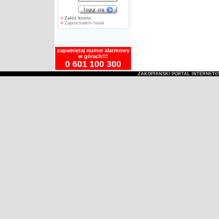
»
Załóż konto
»
Zapomniałem hasła
zapamiętaj numer alarmowy
w górach!!!
0 601 100 300
ZAKOPIAŃSKI PORTAL INTERNET