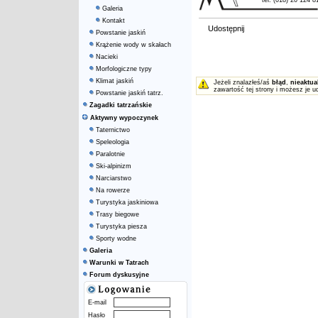
tel. (018) 20 124 8
Galeria
Kontakt
Udostępnij
Powstanie jaskiń
Krążenie wody w skałach
Nacieki
Morfologiczne typy
Klimat jaskiń
Jeżeli znalazłeś/aś
błąd
,
nieaktua
zawartość tej strony i możesz je u
Powstanie jaskiń tatrz.
Zagadki tatrzańskie
Aktywny wypoczynek
Taternictwo
Speleologia
Paralotnie
Ski-alpinizm
Narciarstwo
Na rowerze
Turystyka jaskiniowa
Trasy biegowe
Turystyka piesza
Sporty wodne
Galeria
Warunki w Tatrach
Forum dyskusyjne
E-mail
Hasło