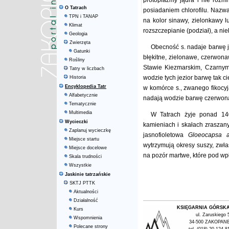
protoplazmy jądra i nie rozmn
O Tatrach
posiadaniem chlorofilu. Nazw
TPN i TANAP
na kolor sinawy, zielonkawy l
Klimat
rozszczepianie (podział), a nie
Geologia
Zwierzęta
Obecność s. nadaje barwę j
Gatunki
błękitne, zielonawe, czerwon
Rośliny
Stawie Kiezmarskim, Czarny
Tatry w liczbach
wodzie tych jezior barwę tak c
Historia
Encyklopedia Tatr
w komórce s., zwanego fikocyj
Alfabetycznie
nadają wodzie barwę czerwona
Tematycznie
Multimedia
W Tatrach żyje ponad 14
Wycieczki
kamieniach i skałach zraszan
Zaplanuj wycieczkę
jasnofioletowa
Gloeocapsa 
Miejsce startu
wytrzymują okresy suszy, zwła
Miejsce docelowe
na pozór martwe, które pod wpł
Skala trudności
Wszystkie
Jaskinie tatrzańskie
SKTJ PTTK
Aktualności
Działalność
KSIĘGARNIA GÓRSK
Kurs
ul. Zaruskiego 
Wspomnienia
34-500 ZAKOPAN
Polecane strony