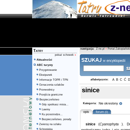
nawigacja:
Z-ne.pl
»
Portal Zakopiański
Tatry
pokaż schowek
»
Aktualności
ABC turysty
Przygotowanie
Ekwipunek
A
B
C
Ć
alfabetycznie:
Informacje TOPR i TPN
Oznaczenia szlaków
sinice
Przewodnicy
Przejścia graniczne
Bezpieczeństwo
Nie okreslony
Kategoria:
Gdy spotkasz misia...
Lawiny
opis
forum
(0)
Ku przestrodze...
Bezpieczeństwo, porady
sinice
(
Cyanophyta
). D
Zwierzę na szlaku
Schroniska