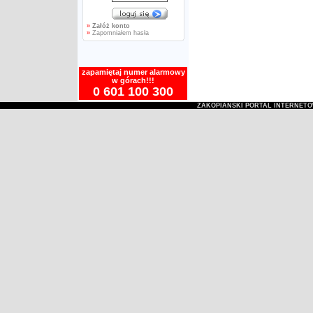
»
Załóż konto
»
Zapomniałem hasła
zapamiętaj numer alarmowy
w górach!!!
0 601 100 300
ZAKOPIAŃSKI PORTAL INTERNET