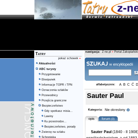
nawigacja:
Z-ne.pl
»
Portal Zakopiański
Tatry
pokaż schowek
»
Aktualności
ABC turysty
Przygotowanie
Ekwipunek
A
B
C
Ć
alfabetycznie:
Informacje TOPR i TPN
Oznaczenia szlaków
Sauter Paul
Przewodnicy
Przejścia graniczne
Bezpieczeństwo
Nie okreslony
Kategoria:
Gdy spotkasz misia...
Lawiny
opis
forum
(0)
Ku przestrodze...
Bezpieczeństwo, porady
Sauter Paul
(1840 - II 1908
Zwierzę na szlaku
Schroniska