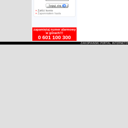
»
Załóż konto
»
Zapomniałem hasła
zapamiętaj numer alarmowy
w górach!!!
0 601 100 300
ZAKOPIAŃSKI PORTAL INTERNET