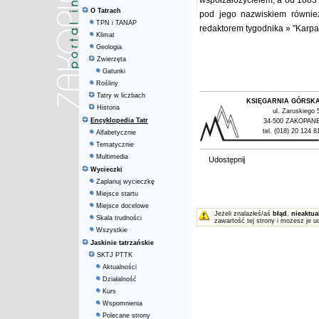
współzałożycielem, a od 1883 
O Tatrach
pod jego nazwiskiem równie
TPN i TANAP
redaktorem tygodnika » "Karpa
Klimat
Geologia
Zwierzęta
Gatunki
Rośliny
Tatry w liczbach
KSIĘGARNIA GÓRSK
Historia
ul. Zaruskiego 
Encyklopedia Tatr
34-500 ZAKOPAN
tel. (018) 20 124 8
Alfabetycznie
Tematycznie
Multimedia
Udostępnij
Wycieczki
Zaplanuj wycieczkę
Miejsce startu
Miejsce docelowe
Jeżeli znalazłeś/aś
błąd
,
nieaktua
Skala trudności
zawartość tej strony i możesz je u
Wszystkie
Jaskinie tatrzańskie
SKTJ PTTK
Aktualności
Działalność
Kurs
Wspomnienia
Polecane strony