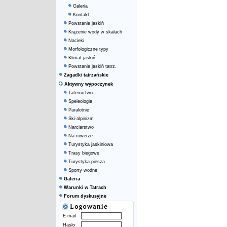
Galeria
Kontakt
Powstanie jaskiń
Krążenie wody w skałach
Nacieki
Morfologiczne typy
Klimat jaskiń
Powstanie jaskiń tatrz.
Zagadki tatrzańskie
Aktywny wypoczynek
Taternictwo
Speleologia
Paralotnie
Ski-alpinizm
Narciarstwo
Na rowerze
Turystyka jaskiniowa
Trasy biegowe
Turystyka piesza
Sporty wodne
Galeria
Warunki w Tatrach
Forum dyskusyjne
E-mail
Hasło