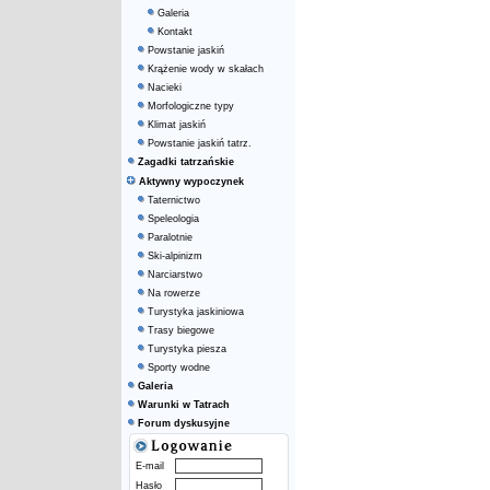
Galeria
Kontakt
Powstanie jaskiń
Krążenie wody w skałach
Nacieki
Morfologiczne typy
Klimat jaskiń
Powstanie jaskiń tatrz.
Zagadki tatrzańskie
Aktywny wypoczynek
Taternictwo
Speleologia
Paralotnie
Ski-alpinizm
Narciarstwo
Na rowerze
Turystyka jaskiniowa
Trasy biegowe
Turystyka piesza
Sporty wodne
Galeria
Warunki w Tatrach
Forum dyskusyjne
E-mail
Hasło