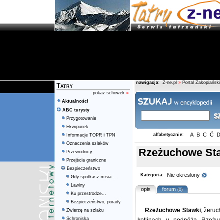
nawigacja:
Z-ne.pl
»
Portal Zakopiański
Tatry
pokaż schowek
»
Aktualności
ABC turysty
Przygotowanie
Ekwipunek
A
B
C
Ć
alfabetycznie:
Informacje TOPR i TPN
Oznaczenia szlaków
Rzeżuchowe St
Przewodnicy
Przejścia graniczne
Bezpieczeństwo
Nie okreslony
Kategoria:
Gdy spotkasz misia...
Lawiny
opis
forum
(0)
Ku przestrodze...
Bezpieczeństwo, porady
Rzeżuchowe Stawki
; žeru
Zwierzę na szlaku
Schroniska