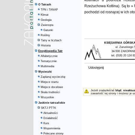
kotlinach u podnóża Rzeżuc
O Tatrach
Rzeżuchowa Kotlina). Są to 
TPN i TANAP
pochodzi od rosnącej w ich ot
Klimat
Geologia
Zwierzęta
Gatunki
Rośliny
Tatry w liczbach
KSIĘGARNIA GÓRSK
Historia
ul. Zaruskiego 
Encyklopedia Tatr
34-500 ZAKOPAN
tel. (018) 20 124 8
Alfabetycznie
Tematycznie
Multimedia
Udostępnij
Wycieczki
Zaplanuj wycieczkę
Miejsce startu
Miejsce docelowe
Jeżeli znalazłeś/aś
błąd
,
nieaktua
Skala trudności
zawartość tej strony i możesz je u
Wszystkie
Jaskinie tatrzańskie
SKTJ PTTK
Aktualności
Działalność
Kurs
Wspomnienia
Polecane strony