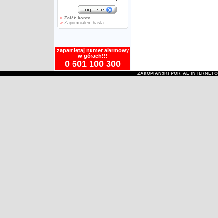
»
Załóż konto
»
Zapomniałem hasła
zapamiętaj numer alarmowy
w górach!!!
0 601 100 300
ZAKOPIAŃSKI PORTAL INTERNET