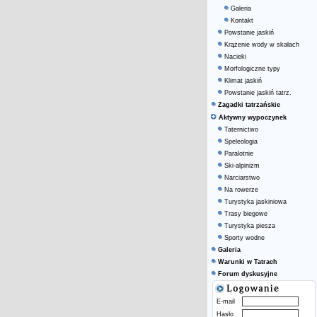
Galeria
Kontakt
Powstanie jaskiń
Krążenie wody w skałach
Nacieki
Morfologiczne typy
Klimat jaskiń
Powstanie jaskiń tatrz.
Zagadki tatrzańskie
Aktywny wypoczynek
Taternictwo
Speleologia
Paralotnie
Ski-alpinizm
Narciarstwo
Na rowerze
Turystyka jaskiniowa
Trasy biegowe
Turystyka piesza
Sporty wodne
Galeria
Warunki w Tatrach
Forum dyskusyjne
E-mail
Hasło