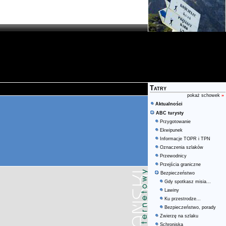
Tatry
pokaż schowek
»
Aktualności
ABC turysty
Przygotowanie
Ekwipunek
Informacje TOPR i TPN
Oznaczenia szlaków
Przewodnicy
Przejścia graniczne
Bezpieczeństwo
Gdy spotkasz misia...
Lawiny
Ku przestrodze...
Bezpieczeństwo, porady
Zwierzę na szlaku
Schroniska