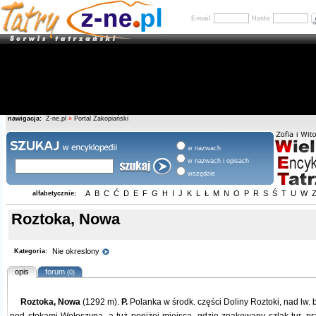
E-mail
Hasło
nawigacja:
Z-ne.pl
»
Portal Zakopiański
w nazwach
w nazwach i opisach
wszędzie
A
B
C
Ć
D
E
F
G
H
I
J
K
L
Ł
M
N
O
P
R
S
Ś
T
U
W
alfabetycznie:
Roztoka, Nowa
Nie okreslony
Kategoria:
opis
forum
(0)
Roztoka, Nowa
(1292 m).
P.
Polanka w środk. części Doliny Roztoki, nad lw.