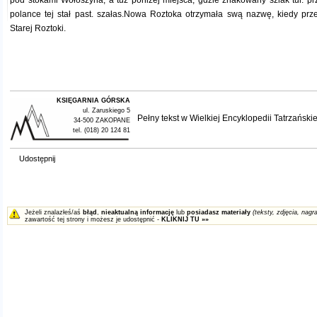
pod stokami Wołoszyna, a tuż poniżej miejsca, gdzie znakowany szlak tur. pr
polance tej stał past. szałas.Nowa Roztoka otrzymała swą nazwę, kiedy przen
Starej Roztoki.
KSIĘGARNIA GÓRSKA
ul. Zaruskiego 5
Pełny tekst w
Wielkiej Encyklopedii Tatrzańskie
34-500 ZAKOPANE
tel. (018) 20 124 81
Udostępnij
Jeżeli znalazłeś/aś
błąd
,
nieaktualną informację
lub
posiadasz materiały
(teksty, zdjęcia, nagra
zawartość tej strony i możesz je udostępnić -
KLIKNIJ TU »»