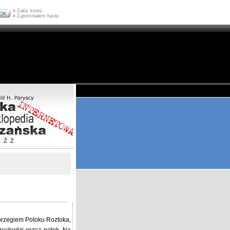
»
Załóż konto
»
Zapomniałem hasła
Z
Ź
Ż
 brzegiem Potoku Roztoka,