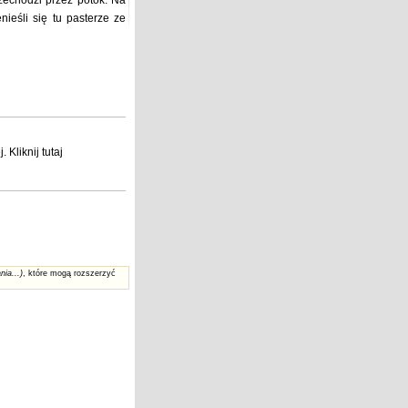
zechodzi przez potok. Na
ieśli się tu pasterze ze
j
. Kliknij
tutaj
nia...)
, które mogą rozszerzyć