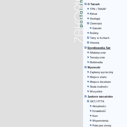
O Tatrach
TPN i TANAP
Klimat
Geologia
Zwierzęta
Gatunki
Rośliny
Tatry w liczbach
Historia
Encyklopedia Tatr
Alfabetycznie
Tematycznie
Multimedia
Wycieczki
Zaplanuj wycieczkę
Miejsce startu
Miejsce docelowe
Skala trudności
Wszystkie
Jaskinie tatrzańskie
SKTJ PTTK
Aktualności
Działalność
Kurs
Wspomnienia
Polecane strony