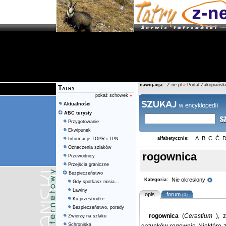
nawigacja:
Z-ne.pl
»
Portal Zakopiański
Tatry
pokaż schowek
»
Aktualności
ABC turysty
Przygotowanie
Ekwipunek
A
B
C
Ć
alfabetycznie:
Informacje TOPR i TPN
Oznaczenia szlaków
rogownica
Przewodnicy
Przejścia graniczne
Bezpieczeństwo
Nie okreslony
Kategoria:
Gdy spotkasz misia...
Lawiny
opis
forum
(0)
Ku przestrodze...
Bezpieczeństwo, porady
rogownica
(
Cerastium
), 
Zwierzę na szlaku
Schroniska