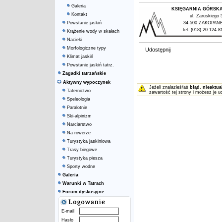
Galeria
KSIĘGARNIA GÓRSK
Kontakt
ul. Zaruskiego 
Powstanie jaskiń
34-500 ZAKOPAN
tel. (018) 20 124 8
Krążenie wody w skałach
Nacieki
Morfologiczne typy
Udostępnij
Klimat jaskiń
Powstanie jaskiń tatrz.
Zagadki tatrzańskie
Aktywny wypoczynek
Jeżeli znalazłeś/aś
błąd
,
nieaktua
Taternictwo
zawartość tej strony i możesz je u
Speleologia
Paralotnie
Ski-alpinizm
Narciarstwo
Na rowerze
Turystyka jaskiniowa
Trasy biegowe
Turystyka piesza
Sporty wodne
Galeria
Warunki w Tatrach
Forum dyskusyjne
E-mail
Hasło