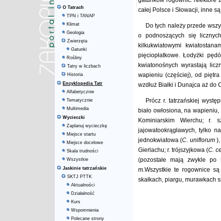
gatunków rogownic. Niektóre z n
O Tatrach
całej Polsce i Słowacji, inne s
TPN i TANAP
Klimat
Do tych należy przede wszyst
Geologia
o podnoszących się licznyc
Zwierzęta
kilkukwiatowymi kwiatostana
Gatunki
pięciopłatkowe. Łodyżki pędó
Rośliny
kwiatonośnych wyrastają licz
Tatry w liczbach
wapieniu (częściej), od piętr
Historia
Encyklopedia Tatr
wzdłuż Białki i Dunajca aż do 
Alfabetycznie
Prócz r. tatrzańskiej wystę
Tematycznie
Multimedia
biało owłosiona, na wapieniu
Wycieczki
Kominiarskim Wierchu; r. sz
Zaplanuj wycieczkę
jajowatookrągławych, tylko n
Miejsce startu
jednokwiatowa (
C. uniflorum
)
Miejsce docelowe
Gierlachu; r. trójszyjkowa (
C. c
Skala trudności
(pozostałe mają zwykle po 
Wszystkie
Jaskinie tatrzańskie
m.Wszystkie te rogownice są
SKTJ PTTK
skałkach, piargu, murawkach s
Aktualności
Działalność
Kurs
Wspomnienia
Polecane strony