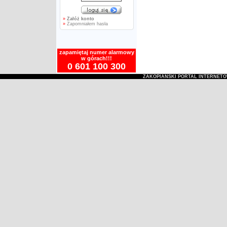
»
Załóż konto
»
Zapomniałem hasła
zapamiętaj numer alarmowy
w górach!!!
0 601 100 300
ZAKOPIAŃSKI PORTAL INTERNET