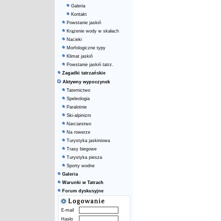
Galeria
Kontakt
Powstanie jaskiń
Krążenie wody w skałach
Nacieki
Morfologiczne typy
Klimat jaskiń
Powstanie jaskiń tatrz.
Zagadki tatrzańskie
Aktywny wypoczynek
Taternictwo
Speleologia
Paralotnie
Ski-alpinizm
Narciarstwo
Na rowerze
Turystyka jaskiniowa
Trasy biegowe
Turystyka piesza
Sporty wodne
Galeria
Warunki w Tatrach
Forum dyskusyjne
E-mail
Hasło