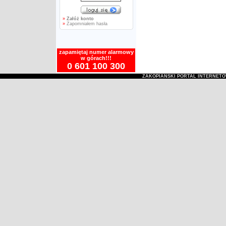
»
Załóż konto
»
Zapomniałem hasła
zapamiętaj numer alarmowy
w górach!!!
0 601 100 300
ZAKOPIAŃSKI PORTAL INTERNET