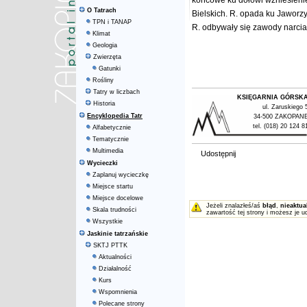
końcowe ku dołowi wzniesienie
O Tatrach
Bielskich. R. opada ku Jaworz
TPN i TANAP
R. odbywały się zawody narcia
Klimat
Geologia
Zwierzęta
Gatunki
Rośliny
Tatry w liczbach
KSIĘGARNIA GÓRSK
Historia
ul. Zaruskiego 
Encyklopedia Tatr
34-500 ZAKOPAN
tel. (018) 20 124 8
Alfabetycznie
Tematycznie
Multimedia
Udostępnij
Wycieczki
Zaplanuj wycieczkę
Miejsce startu
Miejsce docelowe
Jeżeli znalazłeś/aś
błąd
,
nieaktua
Skala trudności
zawartość tej strony i możesz je u
Wszystkie
Jaskinie tatrzańskie
SKTJ PTTK
Aktualności
Działalność
Kurs
Wspomnienia
Polecane strony