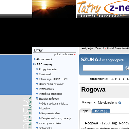
nawigacja:
Z-ne.pl
»
Portal Zakopiański
Tatry
pokaż schowek
»
Aktualności
ABC turysty
Przygotowanie
Ekwipunek
A
B
C
Ć
alfabetycznie:
Informacje TOPR i TPN
Oznaczenia szlaków
Rogowa
Przewodnicy
Przejścia graniczne
Bezpieczeństwo
Nie okreslony
Kategoria:
Gdy spotkasz misia...
Lawiny
opis
forum
(0)
Ku przestrodze...
Bezpieczeństwo, porady
Rogowa
(1268 m); Rogov
Zwierzę na szlaku
Schroniska