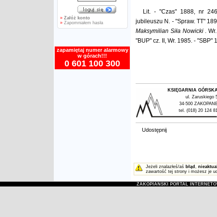
Lit. - "Czas" 1888, nr 2
»
Załóż konto
jubileuszu N. - "Spraw. TT" 1
»
Zapomniałem hasła
Maksymilian Siła Nowicki
. Wr
"BUP" cz. II, Wr. 1985. - "SBP"
zapamiętaj numer alarmowy
w górach!!!
0 601 100 300
KSIĘGARNIA GÓRSK
ul. Zaruskiego 
34-500 ZAKOPAN
tel. (018) 20 124 8
Udostępnij
Jeżeli znalazłeś/aś
błąd
,
nieaktua
zawartość tej strony i możesz je u
ZAKOPIAŃSKI PORTAL INTERNET