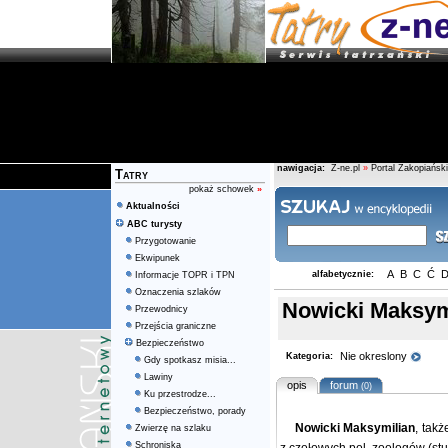
nawigacja:
Z-ne.pl
»
Portal Zakopiański
Tatry
pokaż schowek
»
Aktualności
ABC turysty
Przygotowanie
Ekwipunek
A
B
C
Ć
alfabetycznie:
Informacje TOPR i TPN
Oznaczenia szlaków
Nowicki Maksym
Przewodnicy
Przejścia graniczne
Bezpieczeństwo
Nie okreslony
Kategoria:
Gdy spotkasz misia...
Lawiny
opis
forum
(0)
Ku przestrodze...
Bezpieczeństwo, porady
Nowicki Maksymilian
, tak
Zwierzę na szlaku
Schroniska