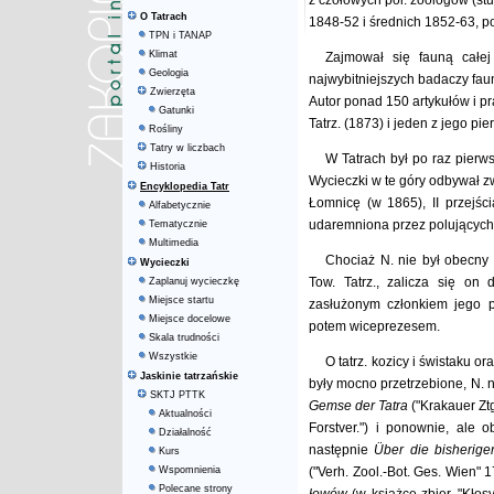
z czołowych pol. zoologów (st
O Tatrach
1848-52 i średnich 1852-63, po
TPN i TANAP
Klimat
Zajmował się fauną całej G
Geologia
najwybitniejszych badaczy fauny
Zwierzęta
Autor ponad 150 artykułów i pr
Gatunki
Tatrz. (1873) i jeden z jego pi
Rośliny
Tatry w liczbach
W Tatrach był po raz pierw
Historia
Wycieczki w te góry odbywał z
Encyklopedia Tatr
Łomnicę (w 1865), II przejśc
Alfabetycznie
udaremniona przez polujących 
Tematycznie
Multimedia
Chociaż N. nie był obecny 
Wycieczki
Tow. Tatrz., zalicza się on
Zaplanuj wycieczkę
Miejsce startu
zasłużonym członkiem jego p
Miejsce docelowe
potem wiceprezesem.
Skala trudności
Wszystkie
O tatrz. kozicy i świstaku o
Jaskinie tatrzańskie
były mocno przetrzebione, N. na
SKTJ PTTK
Gemse der Tatra
("Krakauer Zt
Aktualności
Forstver.") i ponownie, ale 
Działalność
następnie
Ü
ber die bisherig
Kurs
Wspomnienia
("Verh. Zool.-Bot. Ges. Wien" 
Polecane strony