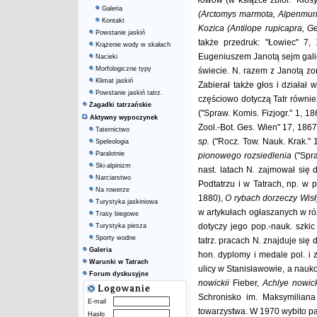
łowów
(w książce zbior. "Kłos
Galeria
(Arctomys marmota, Alpenmurm
Kontakt
Kozica (Antilope rupicapra, 
Powstanie jaskiń
także przedruk: "Łowiec" 7,
Krążenie wody w skałach
Eugeniuszem Janotą sejm galic
Nacieki
Morfologiczne typy
świecie. N. razem z Janotą zo
Klimat jaskiń
Zabierał także głos i działał 
Powstanie jaskiń tatrz.
częściowo dotyczą Tatr również
Zagadki tatrzańskie
("Spraw. Komis. Fizjogr." 1, 18
Aktywny wypoczynek
Zool.-Bot. Ges. Wien" 17, 1867
Taternictwo
sp.
("Rocz. Tow. Nauk. Krak." 
Speleologia
Paralotnie
pionowego rozsiedlenia
("Spr
Ski-alpinizm
nast. latach N. zajmował się 
Narciarstwo
Podtatrzu i w Tatrach, np. w 
Na rowerze
1880),
O rybach dorzeczy Wisły
Turystyka jaskiniowa
w artykułach ogłaszanych w róż
Trasy biegowe
dotyczy jego pop.-nauk. szk
Turystyka piesza
Sporty wodne
tatrz. pracach N. znajduje się
Galeria
hon. dyplomy i medale pol. i
Warunki w Tatrach
ulicy w Stanisławowie, a nauko
Forum dyskusyjne
nowickii
Fieber,
Achlye nowic
Schronisko im. Maksymilian
E-mail
towarzystwa. W 1970 wybito p
Hasło