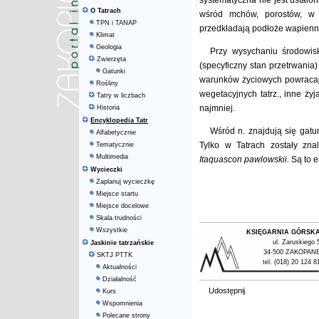
systematyczna nie jest ustalo
O Tatrach
wśród mchów, porostów, w 
TPN i TANAP
przedkładają podłoże wapienne
Klimat
Geologia
Przy wysychaniu środowis
Zwierzęta
(specyficzny stan przetrwania
Gatunki
warunków życiowych powracają
Rośliny
wegetacyjnych tatrz., inne żyj
Tatry w liczbach
najmniej.
Historia
Encyklopedia Tatr
Wśród n. znajdują się gatu
Alfabetycznie
Tylko w Tatrach zostały zna
Tematycznie
Multimedia
Itaquascon pawlowskii.
Są to e
Wycieczki
Zaplanuj wycieczkę
Miejsce startu
Miejsce docelowe
Skala trudności
Wszystkie
KSIĘGARNIA GÓRSK
ul. Zaruskiego 
Jaskinie tatrzańskie
34-500 ZAKOPAN
SKTJ PTTK
tel. (018) 20 124 8
Aktualności
Działalność
Udostępnij
Kurs
Wspomnienia
Polecane strony