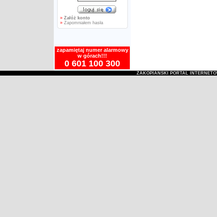
»
Załóż konto
»
Zapomniałem hasła
zapamiętaj numer alarmowy
w górach!!!
0 601 100 300
ZAKOPIAŃSKI PORTAL INTERNET