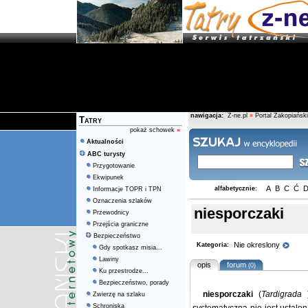
nawigacja:
Z-ne.pl
»
Portal Zakopiański
Tatry
pokaż schowek
»
Aktualności
ABC turysty
Przygotowanie
Ekwipunek
A
B
C
Ć
alfabetycznie:
Informacje TOPR i TPN
Oznaczenia szlaków
niesporczaki
Przewodnicy
Przejścia graniczne
Bezpieczeństwo
Nie okreslony
Kategoria:
Gdy spotkasz misia...
Lawiny
opis
forum
(0)
Ku przestrodze...
Bezpieczeństwo, porady
niesporczaki
(
Tardigrada
Zwierzę na szlaku
Schroniska