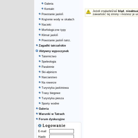
Galeria
Kontakt
Jeżeli znalazłeś/aś
błąd
,
nieaktua
Powstanie jaskiń
zawartość tej strony i możesz je u
Krążenie wody w skałach
Nacieki
Morfologiczne typy
Klimat jaskiń
Powstanie jaskiń tatrz.
Zagadki tatrzańskie
Aktywny wypoczynek
Taternictwo
Speleologia
Paralotnie
Ski-alpinizm
Narciarstwo
Na rowerze
Turystyka jaskiniowa
Trasy biegowe
Turystyka piesza
Sporty wodne
Galeria
Warunki w Tatrach
Forum dyskusyjne
E-mail
Hasło