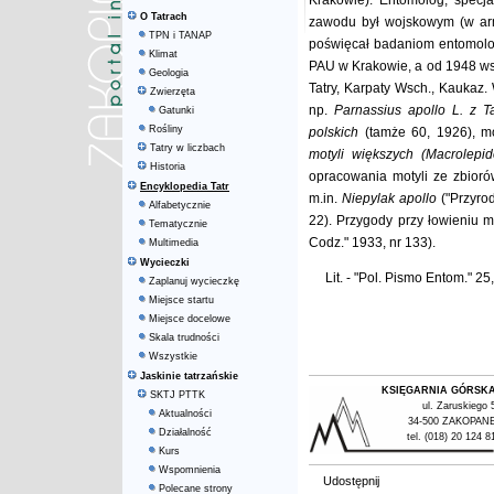
Krakowie). Entomolog, specja
O Tatrach
zawodu był wojskowym (w armi
TPN i TANAP
poświęcał badaniom entomolo
Klimat
PAU w Krakowie, a od 1948 wsp
Geologia
Tatry, Karpaty Wsch., Kaukaz.
Zwierzęta
np.
Parnassius apollo L. z T
Gatunki
Rośliny
polskich
(tamże 60, 1926), 
Tatry w liczbach
motyli większych (Macrolepid
Historia
opracowania motyli ze zbiorów
Encyklopedia Tatr
m.in.
Niepylak apollo
("Przyro
Alfabetycznie
22). Przygody przy łowieniu m
Tematycznie
Codz." 1933, nr 133).
Multimedia
Wycieczki
Lit. - "Pol. Pismo Entom." 2
Zaplanuj wycieczkę
Miejsce startu
Miejsce docelowe
Skala trudności
Wszystkie
Jaskinie tatrzańskie
KSIĘGARNIA GÓRSK
SKTJ PTTK
ul. Zaruskiego 
Aktualności
34-500 ZAKOPAN
Działalność
tel. (018) 20 124 8
Kurs
Wspomnienia
Udostępnij
Polecane strony