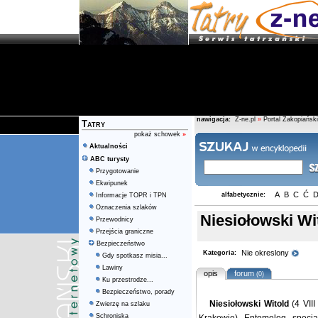
nawigacja:
Z-ne.pl
»
Portal Zakopiański
Tatry
pokaż schowek
»
Aktualności
ABC turysty
Przygotowanie
Ekwipunek
A
B
C
Ć
alfabetycznie:
Informacje TOPR i TPN
Oznaczenia szlaków
Niesiołowski Wi
Przewodnicy
Przejścia graniczne
Bezpieczeństwo
Nie okreslony
Kategoria:
Gdy spotkasz misia...
Lawiny
opis
forum
(0)
Ku przestrodze...
Bezpieczeństwo, porady
Niesiołowski Witold
(4 VII
Zwierzę na szlaku
Schroniska