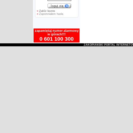
»
Załóż konto
»
Zapomniałem hasła
zapamiętaj numer alarmowy
w górach!!!
0 601 100 300
ZAKOPIAŃSKI PORTAL INTERNET