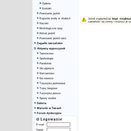
Galeria
Kontakt
Powstanie jaskiń
Krążenie wody w skałach
Jeżeli znalazłeś/aś
błąd
,
nieaktua
zawartość tej strony i możesz je u
Nacieki
Morfologiczne typy
Klimat jaskiń
Powstanie jaskiń tatrz.
Zagadki tatrzańskie
Aktywny wypoczynek
Taternictwo
Speleologia
Paralotnie
Ski-alpinizm
Narciarstwo
Na rowerze
Turystyka jaskiniowa
Trasy biegowe
Turystyka piesza
Sporty wodne
Galeria
Warunki w Tatrach
Forum dyskusyjne
E-mail
Hasło