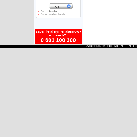
»
Załóż konto
»
Zapomniałem hasła
zapamiętaj numer alarmowy
w górach!!!
0 601 100 300
ZAKOPIAŃSKI PORTAL INTERNET