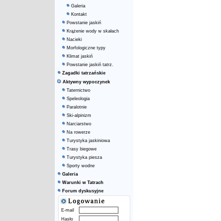
Galeria
Kontakt
Powstanie jaskiń
Krążenie wody w skałach
Nacieki
Morfologiczne typy
Klimat jaskiń
Powstanie jaskiń tatrz.
Zagadki tatrzańskie
Aktywny wypoczynek
Taternictwo
Speleologia
Paralotnie
Ski-alpinizm
Narciarstwo
Na rowerze
Turystyka jaskiniowa
Trasy biegowe
Turystyka piesza
Sporty wodne
Galeria
Warunki w Tatrach
Forum dyskusyjne
E-mail
Hasło