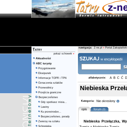
nawigacja:
Z-ne.pl
»
Portal Zakopiański
Tatry
pokaż schowek
»
Aktualności
ABC turysty
Przygotowanie
Ekwipunek
A
B
C
Ć
alfabetycznie:
Informacje TOPR i TPN
Oznaczenia szlaków
Niebieska Przeł
Przewodnicy
Przejścia graniczne
Bezpieczeństwo
Nie okreslony
Kategoria:
Gdy spotkasz misia...
Lawiny
opis
forum
(0)
Ku przestrodze...
Bezpieczeństwo, porady
Niebieska Przełączka, Wy
Zwierzę na szlaku
Schroniska