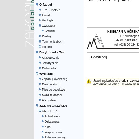
Turnią a Niebieską Turnią.
O Tatrach
TPN i TANAP
Klimat
Geologia
Zwierzęta
Gatunki
KSIĘGARNIA GÓRSK
ul. Zaruskiego 
Rośliny
34-500 ZAKOPAN
Tatry w liczbach
tel. (018) 20 124 8
Historia
Encyklopedia Tatr
Udostępnij
Alfabetycznie
Tematycznie
Multimedia
Wycieczki
Zaplanuj wycieczkę
Jeżeli znalazłeś/aś
błąd
,
nieaktua
zawartość tej strony i możesz je u
Miejsce startu
Miejsce docelowe
Skala trudności
Wszystkie
Jaskinie tatrzańskie
SKTJ PTTK
Aktualności
Działalność
Kurs
Wspomnienia
Polecane strony