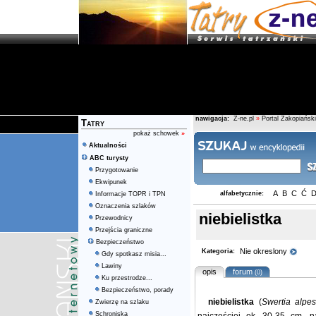
nawigacja:
Z-ne.pl
»
Portal Zakopiański
Tatry
pokaż schowek
»
Aktualności
ABC turysty
Przygotowanie
Ekwipunek
A
B
C
Ć
alfabetycznie:
Informacje TOPR i TPN
Oznaczenia szlaków
niebielistka
Przewodnicy
Przejścia graniczne
Bezpieczeństwo
Nie okreslony
Kategoria:
Gdy spotkasz misia...
Lawiny
opis
forum
(0)
Ku przestrodze...
Bezpieczeństwo, porady
niebielistka
(
Swertia alpes
Zwierzę na szlaku
Schroniska