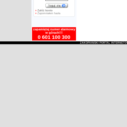
»
Załóż konto
»
Zapomniałem hasła
zapamiętaj numer alarmowy
w górach!!!
0 601 100 300
ZAKOPIAŃSKI PORTAL INTERNET