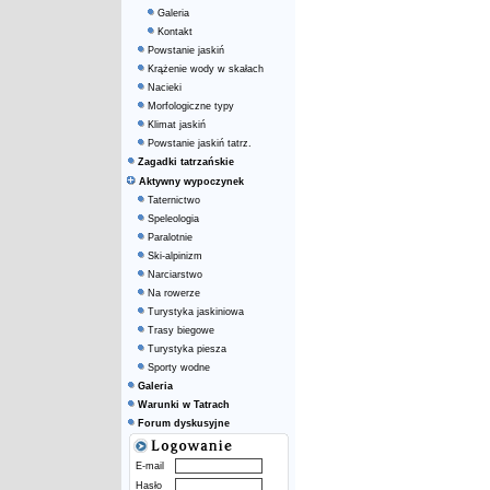
Galeria
Kontakt
Powstanie jaskiń
Krążenie wody w skałach
Nacieki
Morfologiczne typy
Klimat jaskiń
Powstanie jaskiń tatrz.
Zagadki tatrzańskie
Aktywny wypoczynek
Taternictwo
Speleologia
Paralotnie
Ski-alpinizm
Narciarstwo
Na rowerze
Turystyka jaskiniowa
Trasy biegowe
Turystyka piesza
Sporty wodne
Galeria
Warunki w Tatrach
Forum dyskusyjne
E-mail
Hasło