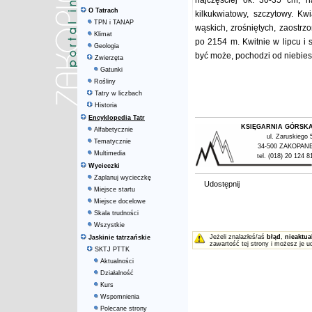
najczęściej ok. 30-35 cm, na
O Tatrach
kilkukwiatowy, szczytowy. K
TPN i TANAP
wąskich, zrośniętych, zaostrz
Klimat
po 2154 m. Kwitnie w lipcu i 
Geologia
być może, pochodzi od niebies
Zwierzęta
Gatunki
Rośliny
Tatry w liczbach
Historia
Encyklopedia Tatr
KSIĘGARNIA GÓRSK
Alfabetycznie
ul. Zaruskiego 
Tematycznie
34-500 ZAKOPAN
Multimedia
tel. (018) 20 124 8
Wycieczki
Zaplanuj wycieczkę
Udostępnij
Miejsce startu
Miejsce docelowe
Skala trudności
Wszystkie
Jeżeli znalazłeś/aś
błąd
,
nieaktua
Jaskinie tatrzańskie
zawartość tej strony i możesz je u
SKTJ PTTK
Aktualności
Działalność
Kurs
Wspomnienia
Polecane strony