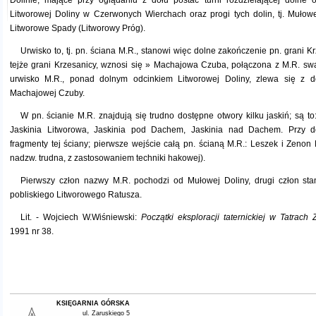
Dolinie, mające przy oglądaniu z dołu postać turni rozdzielającej dolne 
Litworowej Doliny w Czerwonych Wierchach oraz progi tych dolin, tj. Muło
Litworowe Spady (Litworowy Próg).
Urwisko to, tj. pn. ściana M.R., stanowi więc dolne zakończenie pn. grani K
tejże grani Krzesanicy, wznosi się » Machajowa Czuba, połączona z M.R. swą
urwisko M.R., ponad dolnym odcinkiem Litworowej Doliny, zlewa się z d
Machajowej Czuby.
W pn. ścianie M.R. znajdują się trudno dostępne otwory kilku jaskiń; są t
Jaskinia Litworowa, Jaskinia pod Dachem, Jaskinia nad Dachem. Przy do
fragmenty tej ściany; pierwsze wejście całą pn. ścianą M.R.: Leszek i Zeno
nadzw. trudna, z zastosowaniem techniki hakowej).
Pierwszy człon nazwy M.R. pochodzi od Mułowej Doliny, drugi człon st
pobliskiego Litworowego Ratusza.
Lit. - Wojciech W.Wiśniewski:
Początki eksploracji taternickiej w Tatrach 
1991 nr 38.
KSIĘGARNIA GÓRSKA
ul. Zaruskiego 5