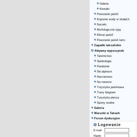
Galeria
Kontakt
Powstanie jaskiń
Krążenie wody w skałach
Nacieki
Morfologiczne typy
Klimat jaskiń
Powstanie jaskiń tatrz.
Zagadki tatrzańskie
Aktywny wypoczynek
Taternictwo
Speleologia
Paralotnie
Ski-alpinizm
Narciarstwo
Na rowerze
Turystyka jaskiniowa
Trasy biegowe
Turystyka piesza
Sporty wodne
Galeria
Warunki w Tatrach
Forum dyskusyjne
E-mail
Hasło