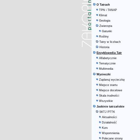
O Tatrach
TPN i TANAP
Klimat
Geologia
Zwierzęta
Gatunki
Rośliny
Tatry w liczbach
Historia
Encyklopedia Tatr
Alfabetycznie
Tematycznie
Multimedia
Wycieczki
Zaplanuj wycieczkę
Miejsce startu
Miejsce docelowe
Skala trudności
Wszystkie
Jaskinie tatrzańskie
SKTJ PTTK
Aktualności
Działalność
Kurs
Wspomnienia
Polecane strony