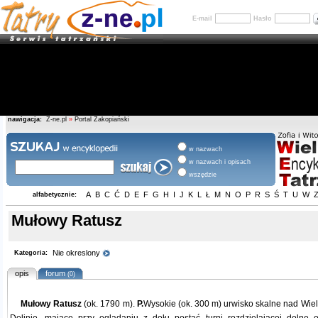
E-mail
Hasło
nawigacja:
Z-ne.pl
»
Portal Zakopiański
w nazwach
w nazwach i opisach
wszędzie
A
B
C
Ć
D
E
F
G
H
I
J
K
L
Ł
M
N
O
P
R
S
Ś
T
U
W
alfabetycznie:
Mułowy Ratusz
Nie okreslony
Kategoria:
opis
forum
(0)
Mułowy Ratusz
(ok. 1790 m).
P.
Wysokie (ok. 300 m) urwisko skalne nad Wie