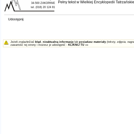
Pełny tekst w
Wielkiej Encyklopedii Tatrzańskie
34-500 ZAKOPANE
tel. (018) 20 124 81
Udostępnij
Jeżeli znalazłeś/aś
błąd
,
nieaktualną informację
lub
posiadasz materiały
(teksty, zdjęcia, nagra
zawartość tej strony i możesz je udostępnić -
KLIKNIJ TU »»