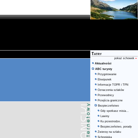
Tatry
pokaż schowek
»
Aktualności
ABC turysty
Przygotowanie
Ekwipunek
Informacje TOPR i TPN
Oznaczenia szlaków
Przewodnicy
Przejścia graniczne
Bezpieczeństwo
Gdy spotkasz misia...
Lawiny
Ku przestrodze...
Bezpieczeństwo, porady
Zwierzę na szlaku
Schroniska