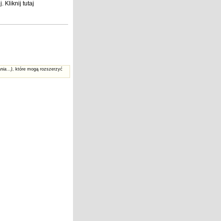
j
. Kliknij
tutaj
nia...)
, które mogą rozszerzyć