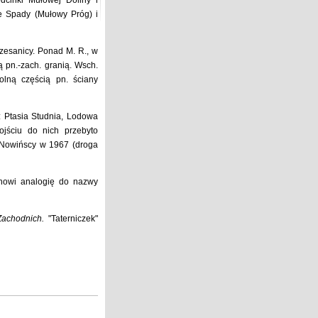
odcinki Mułowej Doliny i
we Spady (Mułowy Próg) i
rzesanicy. Ponad M. R., w
 pn.-zach. granią. Wsch.
olną częścią pn. ściany
o: Ptasia Studnia, Lodowa
jściu do nich przebyto
n Nowińscy w 1967 (droga
anowi analogię do nazwy
Zachodnich.
"Taterniczek"