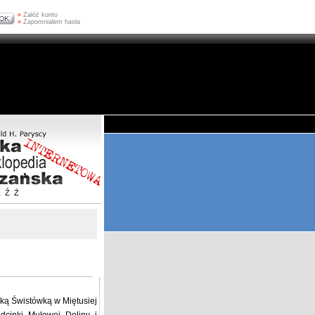
»
Załóż konto
»
Zapomniałem hasła
Z
Ź
Ż
lką Świstówką w Miętusiej