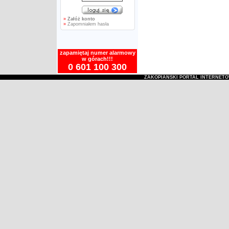
»
Załóż konto
»
Zapomniałem hasła
zapamiętaj numer alarmowy
w górach!!!
0 601 100 300
ZAKOPIAŃSKI PORTAL INTERNET