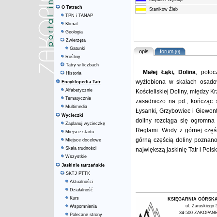
O Tatrach
Staników Żleb
TPN i TANAP
Klimat
Geologia
Zwierzęta
Gatunki
opis
forum
(0)
Rośliny
Tatry w liczbach
Małej Łąki, Dolina
, potoc
Historia
wyżłobiona w skałach osadow
Encyklopedia Tatr
Alfabetycznie
Kościeliskiej Doliny, między 
Tematycznie
zasadniczo na pd., kończąc 
Multimedia
Łysanki, Grzybowiec i Giewont
Wycieczki
doliny rozciąga się ogromna
Zaplanuj wycieczkę
Reglami. Wody z górnej częśc
Miejsce startu
górną częścią doliny poznano
Miejsce docelowe
Skala trudności
największą jaskinię Tatr i Pols
Wszystkie
Jaskinie tatrzańskie
SKTJ PTTK
Aktualności
Działalność
Kurs
KSIĘGARNIA GÓRSK
ul. Zaruskiego 
Wspomnienia
34-500 ZAKOPAN
Polecane strony