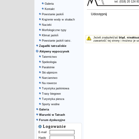
tel. (018) 20 124 8
Galeria
Kontakt
Udostępnij
Powstanie jaskiń
Krążenie wody w skałach
Nacieki
Morfologiczne typy
Klimat jaskiń
Jeżeli znalazłeś/aś
błąd
,
nieaktua
Powstanie jaskiń tatrz.
zawartość tej strony i możesz je u
Zagadki tatrzańskie
Aktywny wypoczynek
Taternictwo
Speleologia
Paralotnie
Ski-alpinizm
Narciarstwo
Na rowerze
Turystyka jaskiniowa
Trasy biegowe
Turystyka piesza
Sporty wodne
Galeria
Warunki w Tatrach
Forum dyskusyjne
E-mail
Hasło