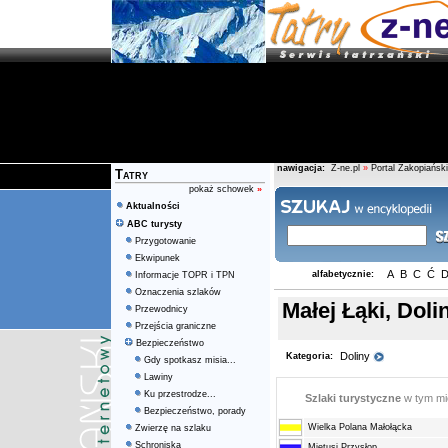
nawigacja:
Z-ne.pl
»
Portal Zakopiański
Tatry
pokaż schowek
»
Aktualności
ABC turysty
Przygotowanie
Ekwipunek
A
B
C
Ć
alfabetycznie:
Informacje TOPR i TPN
Oznaczenia szlaków
Małej Łąki, Doli
Przewodnicy
Przejścia graniczne
Bezpieczeństwo
Doliny
Kategoria:
Gdy spotkasz misia...
Lawiny
Ku przestrodze...
Szlaki turystyczne
w tym m
Bezpieczeństwo, porady
Wielka Polana Małołącka
Zwierzę na szlaku
Schroniska
Miętusi Przysłop