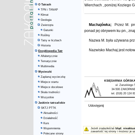
O Tatrach
Wierchach
, poniżej
Koziego G
TPN i TANAP
Klimat
Geologia
Machajówka;
Przez M. pro
Zwierzęta
Gatunki
ponad jej obrywem ku pn., zna
Rośliny
Nazwa M. była używana prz
Tatry w liczbach
Historia
Nazwisko Machaj jest noto
Encyklopedia Tatr
Alfabetycznie
Tematycznie
Multimedia
Wycieczki
Zaplanuj wycieczkę
KSIĘGARNIA GÓRSK
Miejsce startu
ul. Zaruskiego 
Miejsce docelowe
34-500 ZAKOPAN
Skala trudności
tel. (018) 20 124 8
Wszystkie
Jaskinie tatrzańskie
Udostępnij
SKTJ PTTK
Aktualności
Działalność
Kurs
Wspomnienia
Jeżeli znalazłeś/aś
błąd
,
nieaktua
zawartość tej strony i możesz je u
Polecane strony