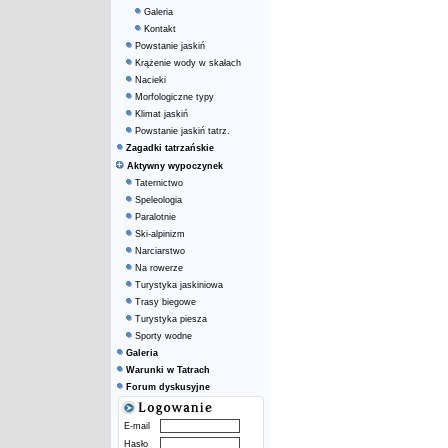
Galeria
Kontakt
Powstanie jaskiń
Krążenie wody w skałach
Nacieki
Morfologiczne typy
Klimat jaskiń
Powstanie jaskiń tatrz.
Zagadki tatrzańskie
Aktywny wypoczynek
Taternictwo
Speleologia
Paralotnie
Ski-alpinizm
Narciarstwo
Na rowerze
Turystyka jaskiniowa
Trasy biegowe
Turystyka piesza
Sporty wodne
Galeria
Warunki w Tatrach
Forum dyskusyjne
E-mail
Hasło