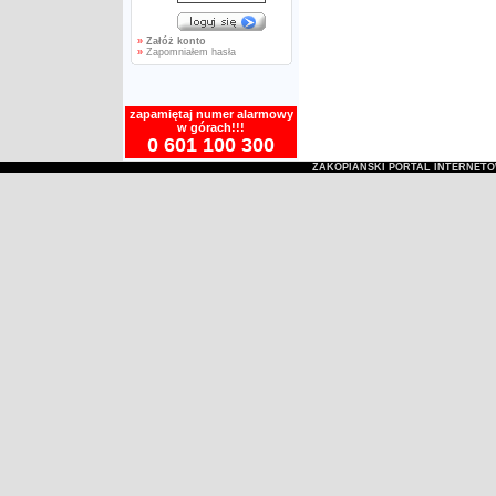
»
Załóż konto
»
Zapomniałem hasła
zapamiętaj numer alarmowy
w górach!!!
0 601 100 300
ZAKOPIAŃSKI PORTAL INTERNET