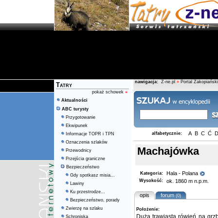
nawigacja:
Z-ne.pl
»
Portal Zakopiański
Tatry
pokaż schowek
»
Aktualności
ABC turysty
Przygotowanie
Ekwipunek
A
B
C
Ć
alfabetycznie:
Informacje TOPR i TPN
Oznaczenia szlaków
Machajówka
Przewodnicy
Przejścia graniczne
Bezpieczeństwo
Hala - Polana
Kategoria:
Gdy spotkasz misia...
Wysokość:
ok. 1860 m n.p.m.
Lawiny
Ku przestrodze...
opis
forum
(0)
Bezpieczeństwo, porady
Zwierzę na szlaku
Położenie:
Duża trawiasta rówień na grz
Schroniska